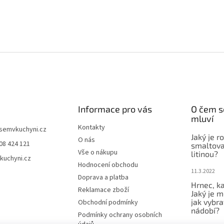
Informace pro vás
O čem s
mluví
Kontakty
jsemvkuchyni.cz
Jaký je r
O nás
08 424 121
smaltova
Vše o nákupu
litinou?
kuchyni.cz
Hodnocení obchodu
11.3.2022
Doprava a platba
Hrnec, ka
Reklamace zboží
Jaký je m
jak vybra
Obchodní podmínky
nádobí?
Podmínky ochrany osobních