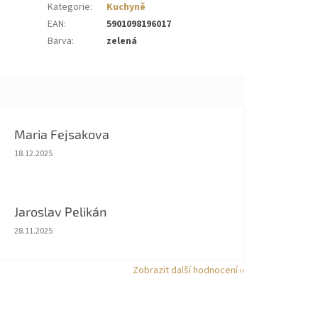
Kategorie
:
Kuchyně
EAN
:
5901098196017
Barva
:
zelená
Maria Fejsakova
Hodnocení obchodu je 5 z 5 hvězdiček.
18.12.2025
Jaroslav Pelikán
Hodnocení obchodu je 5 z 5 hvězdiček.
28.11.2025
Zobrazit další hodnocení