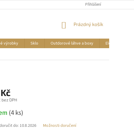
DOPRAVA A PLATBA
REKLAMACE ZBOŽÍ
Přihlášení
OBCHODNÍ PODMÍNKY
NÁKUPNÍ
Prázdný košík
KOŠÍK
vé výrobky
Sklo
Outdorové láhve a boxy
Elektrické příst
 Kč
č bez DPH
dem
(4 ks)
oručit do:
10.8.2026
Možnosti doručení