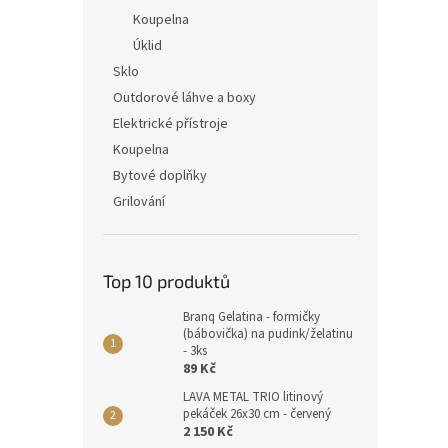
Koupelna
Úklid
Sklo
Outdorové láhve a boxy
Elektrické přístroje
Koupelna
Bytové doplňky
Grilování
Top 10 produktů
Branq Gelatina - formičky
(bábovička) na pudink/želatinu
- 3ks
89 Kč
LAVA METAL TRIO litinový
pekáček 26x30 cm - červený
2 150 Kč