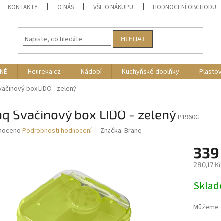
KONTAKTY
O NÁS
VŠE O NÁKUPU
HODNOCENÍ OBCHODU
HLEDAT
NĚ
Heureka.cz
Nádobí
Kuchyňské doplňky
Plasto
vačinový box LIDO - zelený
q Svačinový box LIDO - zelený
P1960G
né
noceno
Podrobnosti hodnocení
Značka:
Branq
ní
339
u
280,17 K
Měrná
Skla
cena:
ek.
Můžeme d