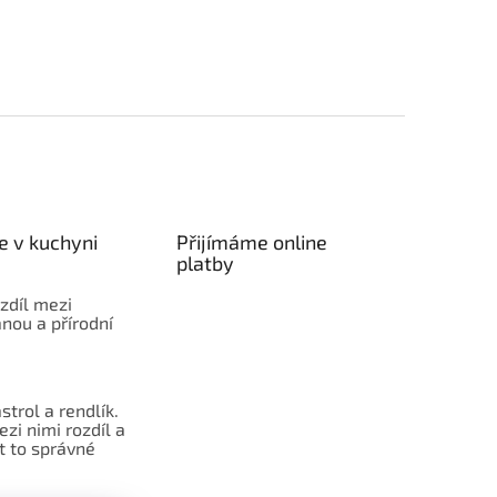
e v kuchyni
Přijímáme online
platby
ozdíl mezi
nou a přírodní
strol a rendlík.
ezi nimi rozdíl a
t to správné