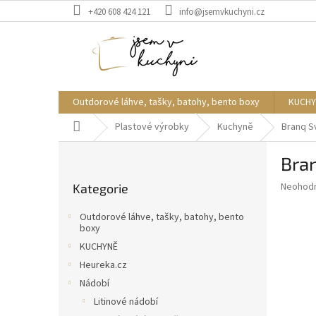
Přejít
+420 608 424 121
info@jsemvkuchyni.cz
na
obsah
Outdorové láhve, tašky, batohy, bento boxy
KUCHY
Domů
Plastové výrobky
Kuchyně
Branq S
P
Bran
o
Přeskočit
s
Průměr
Neohod
Kategorie
kategorie
t
hodnoce
r
produkt
Outdorové láhve, tašky, batohy, bento
a
je
boxy
0,0
n
KUCHYNĚ
z
n
Heureka.cz
5
í
hvězdič
Nádobí
p
Litinové nádobí
a