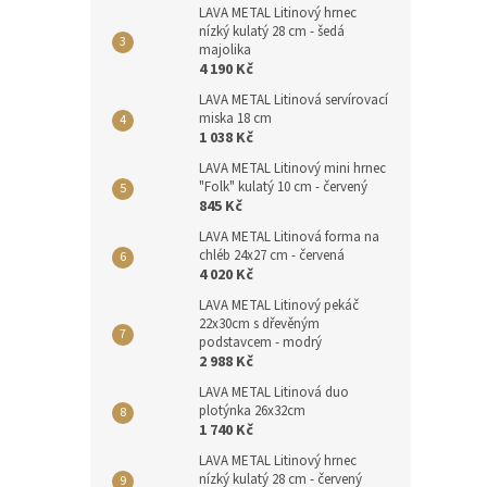
LAVA METAL Litinový hrnec
nízký kulatý 28 cm - šedá
majolika
4 190 Kč
LAVA METAL Litinová servírovací
miska 18 cm
1 038 Kč
LAVA METAL Litinový mini hrnec
"Folk" kulatý 10 cm - červený
845 Kč
LAVA METAL Litinová forma na
chléb 24x27 cm - červená
4 020 Kč
LAVA METAL Litinový pekáč
22x30cm s dřevěným
podstavcem - modrý
2 988 Kč
LAVA METAL Litinová duo
plotýnka 26x32cm
1 740 Kč
LAVA METAL Litinový hrnec
nízký kulatý 28 cm - červený