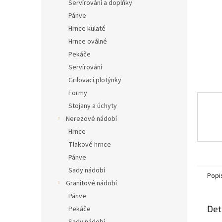
n
Servírování a doplňky
e
Pánve
l
Hrnce kulaté
Hrnce oválné
Pekáče
Servírování
Grilovací plotýnky
Formy
Stojany a úchyty
Nerezové nádobí
Hrnce
Tlakové hrnce
Pánve
Sady nádobí
Popi
Granitové nádobí
Pánve
Det
Pekáče