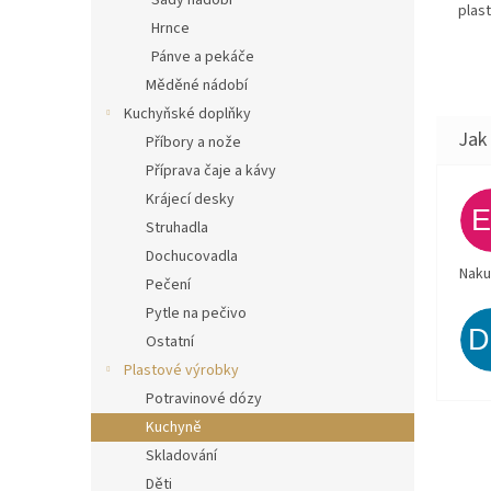
Sady nádobí
plas
Hrnce
Pánve a pekáče
Měděné nádobí
Kuchyňské doplňky
Příbory a nože
Příprava čaje a kávy
Krájecí desky
Struhadla
Dochucovadla
Naku
Pečení
Pytle na pečivo
Ostatní
Plastové výrobky
Potravinové dózy
Kuchyně
Skladování
Děti