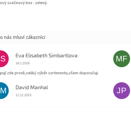
tový svačinový box - zelený.
Eva Elisabeth Simbartlova
ES
MF
Hodnocení obchodu je 5 z 5 hvězdiček.
18.1.2026
pují zde prvně,veliký výběr sortimentu,všem doporučuji.
David Manhal
DM
JP
Hodnocení obchodu je 5 z 5 hvězdiček.
12.12.2025