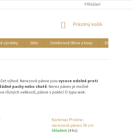
DOPRAVA A PLATBA
REKLAMACE ZBOŽÍ
Přihlášení
OBCHODNÍ PODMÍNKY
NÁKUPNÍ
Prázdný košík
KOŠÍK
vé výrobky
Sklo
Outdorové láhve a boxy
Elektrické příst
počet výhod. Nerezové pánve jsou
vysoce odolné proti
 žádné pachy nebo chutě
. Nerez pánev je možné
ve různých velikostí, pánve s poklicí či typu wok.
-
Korkmaz Proline-
nerezová pánev 16 cm
Skladem
(4 ks)