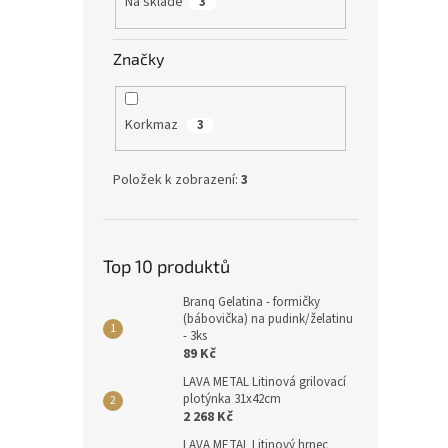
Na skladě
3
Značky
Korkmaz
3
Položek k zobrazení:
3
Top 10 produktů
Branq Gelatina - formičky
(bábovička) na pudink/želatinu
- 3ks
89 Kč
LAVA METAL Litinová grilovací
plotýnka 31x42cm
2 268 Kč
LAVA METAL Litinový hrnec