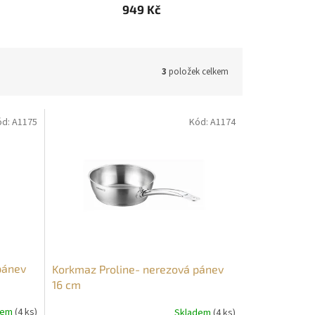
949 Kč
3
položek celkem
ód:
A1175
Kód:
A1174
pánev
Korkmaz Proline- nerezová pánev
16 cm
dem
(4 ks)
Skladem
(4 ks)