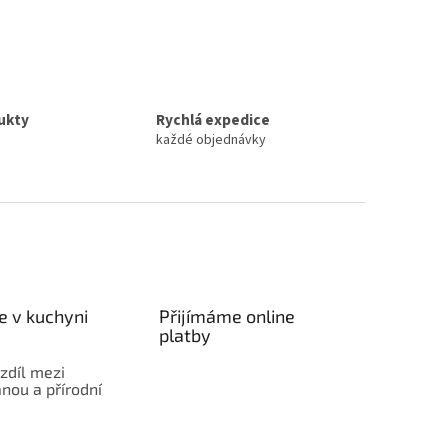
ukty
Rychlá expedice
každé objednávky
e v kuchyni
Přijímáme online
platby
ozdíl mezi
nou a přírodní