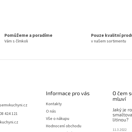
Pomůžeme a poradíme
Pouze kvalitní prod
Vám s čímkoli
v našem sortimentu
Informace pro vás
O čem s
mluví
Kontakty
jsemvkuchyni.cz
Jaký je r
O nás
08 424 121
smaltova
Vše o nákupu
litinou?
kuchyni.cz
Hodnocení obchodu
11.3.2022