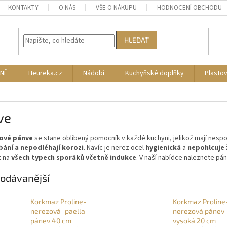
KONTAKTY
O NÁS
VŠE O NÁKUPU
HODNOCENÍ OBCHODU
HLEDAT
NĚ
Heureka.cz
Nádobí
Kuchyňské doplňky
Plasto
ve
ové pánve
se stane oblíbený pomocník v každé kuchyni, jelikož mají nes
ání a nepodléhají korozi
. Navíc je nerez ocel
hygienická
a
nepohlcuje
t na
všech typech sporáků včetně indukce
. V naší nabídce naleznete pán
odávanější
Korkmaz Proline-
Korkmaz Proline
nerezová "paella"
nerezová pánev
pánev 40 cm
vysoká 20 cm