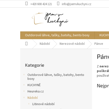
Přejít
+420 608 424 121
info@jsemvkuchyni.cz
na
obsah
Outdorové láhve, tašky, batohy, bento boxy
KUCHY
Domů
Nádobí
Nerezové nádobí
Pánve
P
Pán
o
Přeskočit
s
Kategorie
kategorie
Z
nerez
t
poškráb
r
Outdorové láhve, tašky, batohy, bento
používa
a
boxy
n
Nejpr
KUCHYNĚ
n
Heureka.cz
í
Nádobí
p
Litinové nádobí
a