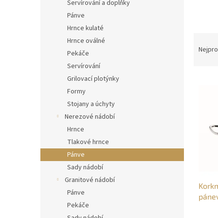
n
Servírování a doplňky
e
Pánve
l
Hrnce kulaté
Ř
Hrnce oválné
a
Nejpro
Pekáče
z
Servírování
e
Grilovací plotýnky
V
n
ý
í
Formy
p
p
Stojany a úchyty
i
r
Nerezové nádobí
s
o
Hrnce
p
d
Tlakové hrnce
r
u
o
Pánve
k
d
t
Sady nádobí
u
ů
Granitové nádobí
Korkm
k
Pánve
páne
t
Pekáče
ů