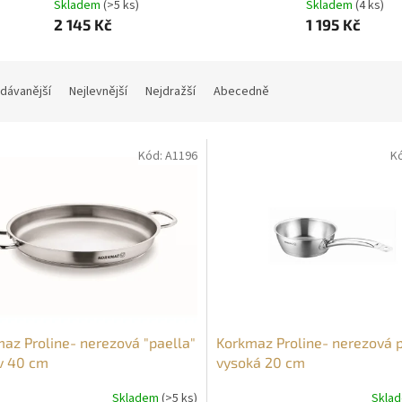
Skladem
(>5 ks)
Skladem
(4 ks)
2 145 Kč
1 195 Kč
dávanější
Nejlevnější
Nejdražší
Abecedně
Kód:
A1196
K
az Proline- nerezová "paella"
Korkmaz Proline- nerezová 
v 40 cm
vysoká 20 cm
Skladem
(>5 ks)
Skla