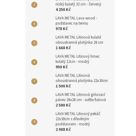
nízký kulatý 32 cm - červený
4 250 Kč
LAVA METAL Lava wood -
podstavec na terinu
978 Kč
LAVA METAL Litinová kulatá
oboustranná plotýnka 28 cm
1 668 Kč
LAVA METAL Litinový hrnec
kulatý 12cm - modrý
950 Kč
LAVA METAL Litinová
oboustranná plotýnka 22x30cm
1 500 Kč
LAVA METAL Litinová grilovací
pánev 26x26 cm - světle fialová
2 580 Kč
LAVA METAL Litinový pekáč
22x30cm s dřevěným
podstavcem - modrý
2 988 Kč