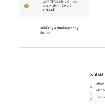
LAVA METAL Litinový hrnec
oválný 29cm - červený
3 756 Kč
Ověřený a důvěryhodný
obchod
Z
á
p
a
t
Kontakt
í
info
@
+420 6
Jsemv