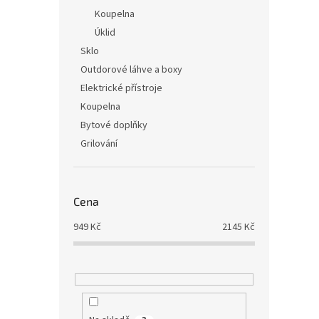
Koupelna
Úklid
Sklo
Outdorové láhve a boxy
Elektrické přístroje
Koupelna
Bytové doplňky
Grilování
Cena
949
Kč
2145
Kč