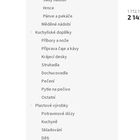
Sady nádobí
Hrnce
1 772,
Pánve a pekáče
2 14
Měděné nádobí
Kuchyňské doplňky
Příbory a nože
Příprava čaje a kávy
Krájecí desky
Struhadla
Dochucovadla
Pečení
Pytle na pečivo
Ostatní
Plastové výrobky
Potravinové dózy
Kuchyně
Skladování
Děti