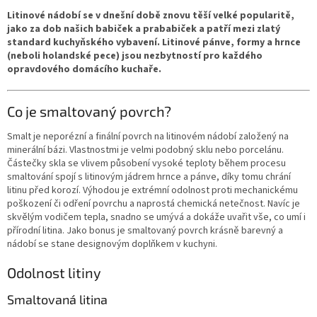
Litinové nádobí se v dnešní době znovu těší velké popularitě,
jako za dob našich babiček a prababiček a patří mezi zlatý
standard kuchyňského vybavení. Litinové pánve, formy a hrnce
(neboli holandské pece) jsou nezbytností pro každého
opravdového domácího kuchaře.
Co je smaltovaný povrch?
Smalt je neporézní a finální povrch na litinovém nádobí založený na
minerální bázi. Vlastnostmi je velmi podobný sklu nebo porcelánu.
Částečky skla se vlivem působení vysoké teploty během procesu
smaltování spojí s litinovým jádrem hrnce a pánve, díky tomu chrání
litinu před korozí. Výhodou je extrémní odolnost proti mechanickému
poškození či odření povrchu a naprostá chemická netečnost. Navíc je
skvělým vodičem tepla, snadno se umývá a dokáže uvařit vše, co umí i
přírodní litina. Jako bonus je smaltovaný povrch krásně barevný a
nádobí se stane designovým doplňkem v kuchyni.
Odolnost litiny
Smaltovaná litina