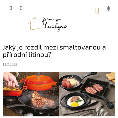
Přejít
na
NÁKUP
obsah
KOŠÍK
Jaký je rozdíl mezi smaltovanou a
přírodní litinou?
11.3.2022