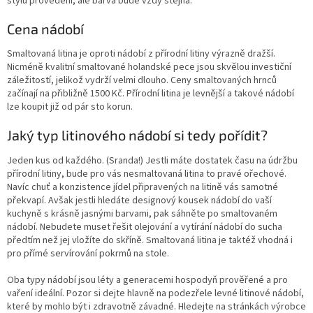
stylů provedení, ale barva bude vždy stejná.
Cena nádobí
Smaltovaná litina je oproti nádobí z přírodní litiny výrazně dražší.
Nicméně kvalitní smaltované holandské pece jsou skvělou investiční
záležitostí, jelikož vydrží velmi dlouho. Ceny smaltovaných hrnců
začínají na přibližně 1500 Kč. Přírodní litina je levnější a takové nádobí
lze koupit již od pár sto korun.
Jaký typ litinového nádobí si tedy pořídit?
Jeden kus od každého. (Sranda!) Jestli máte dostatek času na údržbu
přírodní litiny, bude pro vás nesmaltovaná litina to pravé ořechové.
Navíc chuť a konzistence jídel připravených na litině vás samotné
překvapí. Avšak jestli hledáte designový kousek nádobí do vaší
kuchyně s krásně jasnými barvami, pak sáhněte po smaltovaném
nádobí. Nebudete muset řešit olejování a vytírání nádobí do sucha
předtím než jej vložíte do skříně. Smaltovaná litina je taktéž vhodná i
pro přímé servírování pokrmů na stole.
Oba typy nádobí jsou léty a generacemi hospodyň prověřené a pro
vaření ideální. Pozor si dejte hlavně na podezřele levné litinové nádobí,
které by mohlo být i zdravotně závadné. Hledejte na stránkách výrobce