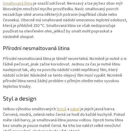
Smaltovaná litina
je snazší udržovat. Nerezavý a lze jej bez obav mýt
libovolným množství mycího prostředku. Navíc smaltovaný povrch
nezadržuje silné aroma některých potravin (například cibule nebo
česneku). Obecně má smaltované nádobí omezenou teplotní odolnost,
která je přibližně 250 °C. Smaltovaná litina se však nedoporučuje
používat na otevřeném ohni, jelikož by smalt mohl popraskat a
následně oloupat.
Přírodní nesmaltovaná litina
Přírodní nesmaltovaná litina je téměř nesmrtelná. Nicméně je nutné o ni
řádně pečovat, jinak začne korodovat. Jednou za čas je nutné litinu
naolejovat tak, aby na povrchu nádobí vznikl nepřilnavý film, který
nádobí ochrání. Následně se tento olejový film musí vypálit. Nicméně
přírodní litina nemá žádný problém s přímým ohněm nebo vysokou
teplotou trouby.
Styl a design
Velkou výhodou smaltovaných
hrnců
a
pánví
je jejich jasná barva.
Červená, modrá, zelená nebo černá se hodí do každé kuchyně. Pokud
máte rádi barvy, je smaltovaná litina jasnou volbou. Oproti tomu litina
bez smaltu je pouze matně černá. Na trhu lze nalézt velké množství