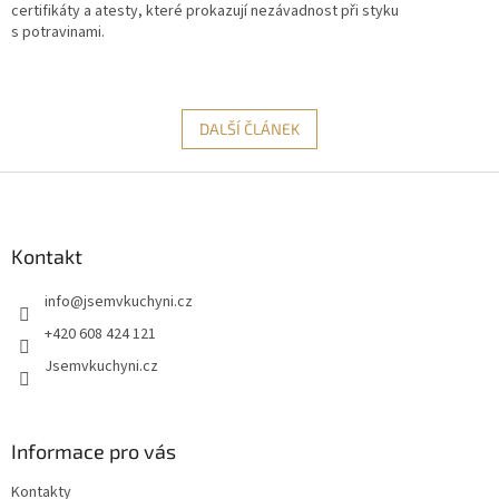
certifikáty a atesty, které prokazují nezávadnost při styku
s potravinami.
DALŠÍ ČLÁNEK
Z
á
p
a
Kontakt
t
info
@
jsemvkuchyni.cz
í
+420 608 424 121
Jsemvkuchyni.cz
Informace pro vás
Kontakty