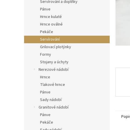
n
Servírování a doplňky
e
Pánve
l
Hrnce kulaté
Hrnce oválné
Pekáče
Servírování
Grilovací plotýnky
Formy
Stojany a úchyty
Nerezové nádobí
Hrnce
Tlakové hrnce
Pánve
Sady nádobí
Granitové nádobí
Pánve
Popi
Pekáče