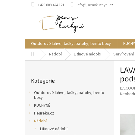
Přejít
+420 608 424 121
info@jsemvkuchyni.cz
na
obsah
Outdorové láhve, tašky, batohy, bento boxy
KUCHY
Domů
Nádobí
Litinové nádobí
Servírování
P
LAV
o
Přeskočit
s
pod
Kategorie
kategorie
t
LVECOO
r
Outdorové láhve, tašky, batohy, bento
Průměr
Neohod
a
boxy
hodnoce
n
produkt
KUCHYNĚ
n
je
Heureka.cz
í
0,0
Nádobí
z
p
5
Litinové nádobí
a
hvězdič