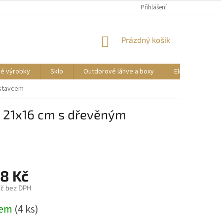
DOPRAVA A PLATBA
REKLAMACE ZBOŽÍ
Přihlášení
OBCHODNÍ PODMÍNKY
NÁKUPNÍ
Prázdný košík
KOŠÍK
vé výrobky
Sklo
Outdorové láhve a boxy
Elektrické příst
dstavcem
á 21x16 cm s dřevěným
68 Kč
č bez DPH
dem
(4 ks)