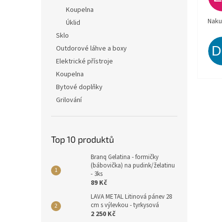
Koupelna
Naku
Úklid
Sklo
Outdorové láhve a boxy
Elektrické přístroje
Koupelna
Bytové doplňky
Grilování
Top 10 produktů
Branq Gelatina - formičky
(bábovička) na pudink/želatinu
- 3ks
89 Kč
LAVA METAL Litinová pánev 28
cm s výlevkou - tyrkysová
2 250 Kč