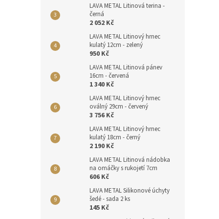
LAVA METAL Litinová terina -
černá
2 052 Kč
LAVA METAL Litinový hrnec
kulatý 12cm - zelený
950 Kč
LAVA METAL Litinová pánev
16cm - červená
1 340 Kč
LAVA METAL Litinový hrnec
oválný 29cm - červený
3 756 Kč
LAVA METAL Litinový hrnec
kulatý 18cm - černý
2 190 Kč
LAVA METAL Litinová nádobka
na omáčky s rukojetí 7cm
606 Kč
LAVA METAL Silikonové úchyty
šedé - sada 2 ks
145 Kč