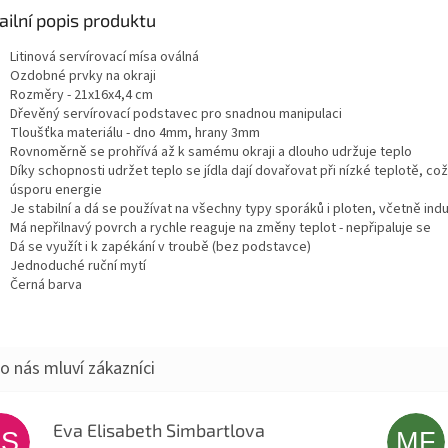
ailní popis produktu
Litinová servírovací mísa oválná
Ozdobné prvky na okraji
Rozměry - 21x16x4,4 cm
Dřevěný servírovací podstavec pro snadnou manipulaci
Tloušťka materiálu - dno 4mm, hrany 3mm
Rovnoměrně se prohřívá až k samému okraji a dlouho udržuje teplo
Díky schopnosti udržet teplo se jídla dají dovařovat při nízké teplotě, což
úsporu energie
Je stabilní a dá se používat na všechny typy sporáků i ploten, včetně ind
Má nepřilnavý povrch a rychle reaguje na změny
teplot -
nepřipaluje se
Dá se využít i k zapékání v troubě (bez podstavce)
Jednoduché ruční mytí
Černá barva
Eva Elisabeth Simbartlova
ES
MF