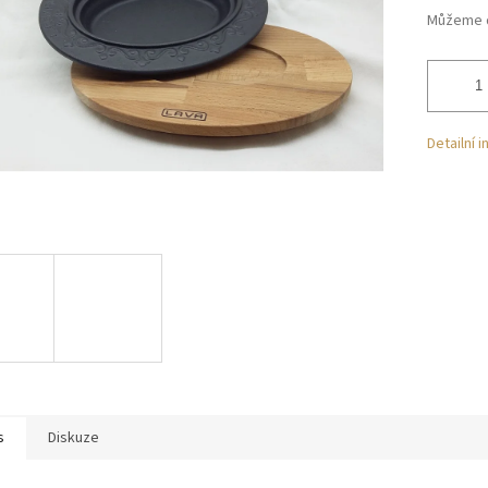
Můžeme d
Detailní 
s
Diskuze