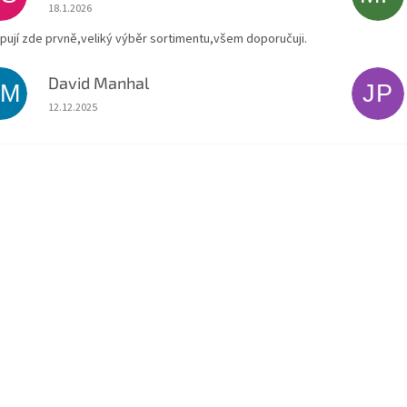
Hodnocení obchodu je 5 z 5 hvězdiček.
18.1.2026
pují zde prvně,veliký výběr sortimentu,všem doporučuji.
David Manhal
DM
JP
Hodnocení obchodu je 5 z 5 hvězdiček.
12.12.2025