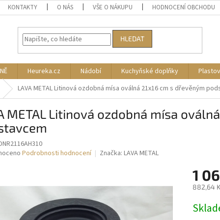
KONTAKTY
O NÁS
VŠE O NÁKUPU
HODNOCENÍ OBCHODU
HLEDAT
NĚ
Heureka.cz
Nádobí
Kuchyňské doplňky
Plasto
LAVA METAL Litinová ozdobná mísa oválná 21x16 cm s dřevěným po
A METAL Litinová ozdobná mísa ováln
stavcem
DNR2116AH310
né
noceno
Podrobnosti hodnocení
Značka:
LAVA METAL
ní
1 0
u
882,64 K
Měrná
Skla
cena:
ek.