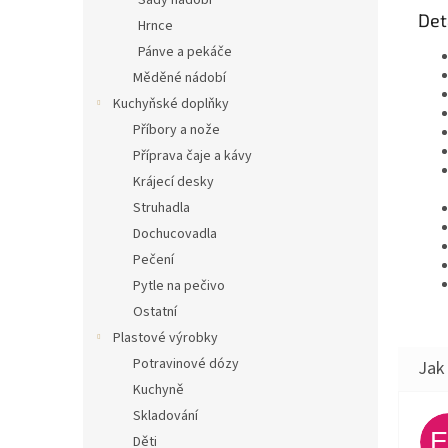
Sady nádobí
Det
Hrnce
Pánve a pekáče
Měděné nádobí
Kuchyňské doplňky
Příbory a nože
Příprava čaje a kávy
Krájecí desky
Struhadla
Dochucovadla
Pečení
Pytle na pečivo
Ostatní
Plastové výrobky
Potravinové dózy
Kuchyně
Skladování
Děti