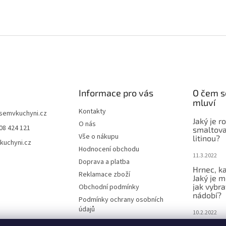
Informace pro vás
O čem s
mluví
Kontakty
jsemvkuchyni.cz
Jaký je r
O nás
08 424 121
smaltova
Vše o nákupu
litinou?
kuchyni.cz
Hodnocení obchodu
11.3.2022
Doprava a platba
Hrnec, ka
Reklamace zboží
Jaký je m
jak vybra
Obchodní podmínky
nádobí?
Podmínky ochrany osobních
údajů
10.2.2022