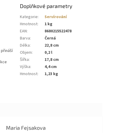
Doplňkové parametry
Kategorie
:
Servírování
Hmotnost
:
1 kg
EAN
:
8680215522478
Barva
:
Černá
Délka
:
22,8 cm
 přináší
Objem
:
0,2 l
Šířka
:
17,8 cm
ukce
Výška
:
4,4 cm
Hmotnost
:
1,23 kg
Maria Fejsakova