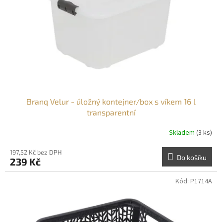
r
o
d
u
k
t
ů
Branq Velur - úložný kontejner/box s víkem 16 l
transparentní
Skladem
(3 ks)
197,52 Kč bez DPH
Do košíku
239 Kč
Kód:
P1714A