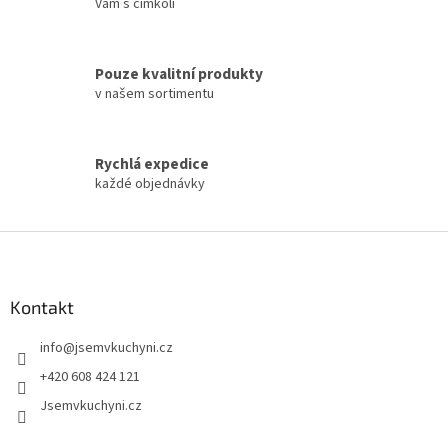
Vám s čímkoli
r
v
k
y
Pouze kvalitní produkty
v
v našem sortimentu
ý
p
i
s
Rychlá expedice
u
každé objednávky
Z
á
p
a
Kontakt
t
info
@
jsemvkuchyni.cz
í
+420 608 424 121
Jsemvkuchyni.cz