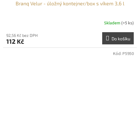
Branq Velur - úložný kontejner/box s víkem 3,6 l
Skladem
(>5 ks)
92,56 Kč bez DPH
Do košíku
112 Kč
Kód:
P5950