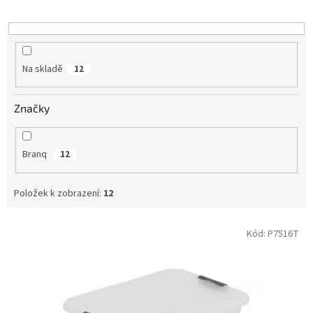
o
d
u
k
t
Na skladě
12
ů
Značky
Branq
12
Položek k zobrazení:
12
V
Kód:
P7516T
ý
p
i
s
p