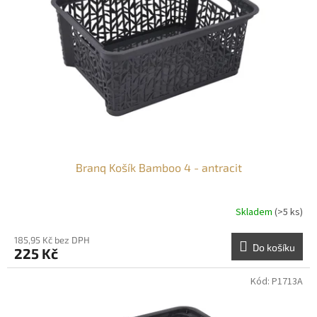
Branq Košík Bamboo 4 - antracit
Skladem
(>5 ks)
185,95 Kč bez DPH
Do košíku
225 Kč
Kód:
P1713A