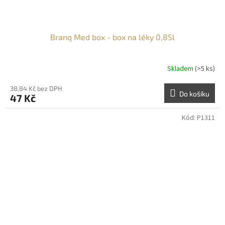
Branq Med box - box na léky 0,85l
Skladem
(>5 ks)
38,84 Kč bez DPH
Do košíku
47 Kč
Kód:
P1311