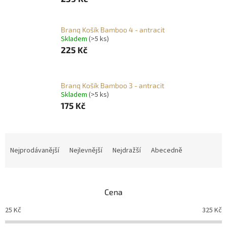
Branq Košík Bamboo 4 - antracit
Skladem
(>5 ks)
225 Kč
Branq Košík Bamboo 3 - antracit
Skladem
(>5 ks)
175 Kč
Ř
a
Nejprodávanější
Nejlevnější
Nejdražší
Abecedně
z
e
n
Cena
í
p
25
Kč
325
Kč
r