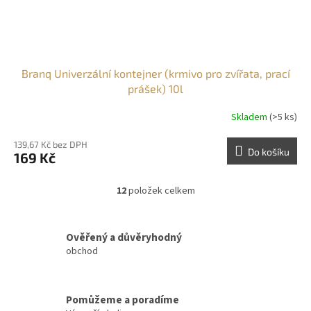
Branq Univerzální kontejner (krmivo pro zvířata, prací
prášek) 10l
Skladem
(>5 ks)
139,67 Kč bez DPH
Do košíku
169 Kč
12
položek celkem
O
v
l
á
Ověřený a důvěryhodný
d
obchod
a
c
í
Pomůžeme a poradíme
p