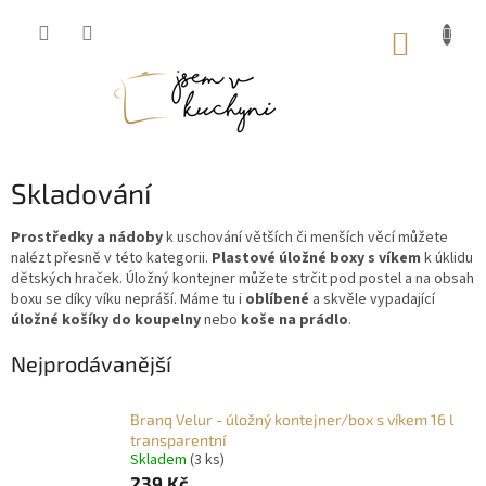
Přejít
na
NÁKUP
obsah
KOŠÍK
Skladování
Prostředky a nádoby
k uschování větších či menších věcí můžete
nalézt přesně v této kategorii.
Plastové úložné boxy s víkem
k úklidu
dětských hraček. Úložný kontejner můžete strčit pod postel a na obsah
boxu se díky víku nepráší. Máme tu i
oblíbené
a skvěle vypadající
úložné košíky do koupelny
nebo
koše na prádlo
.
Nejprodávanější
Branq Velur - úložný kontejner/box s víkem 16 l
transparentní
Skladem
(3 ks)
239 Kč