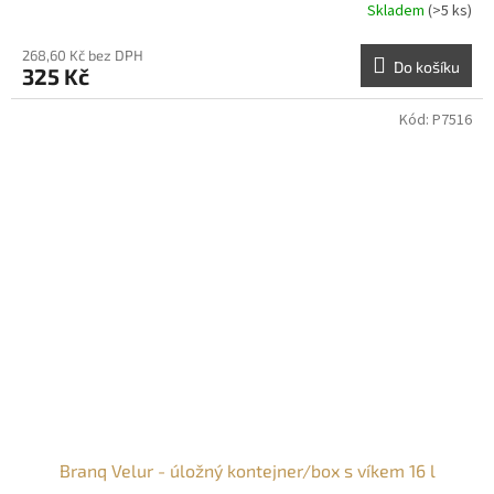
Skladem
(>5 ks)
268,60 Kč bez DPH
Do košíku
325 Kč
Kód:
P7516
Branq Velur - úložný kontejner/box s víkem 16 l