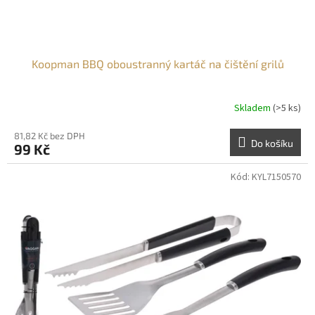
t
ů
Koopman BBQ oboustranný kartáč na čištění grilů
Skladem
(>5 ks)
81,82 Kč bez DPH
Do košíku
99 Kč
Kód:
KYL7150570