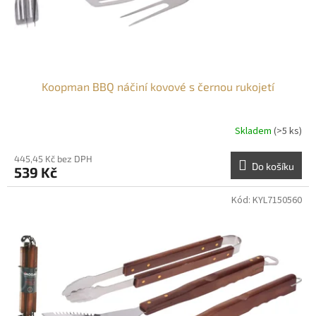
Koopman BBQ náčiní kovové s černou rukojetí
Skladem
(>5 ks)
445,45 Kč bez DPH
Do košíku
539 Kč
Kód:
KYL7150560