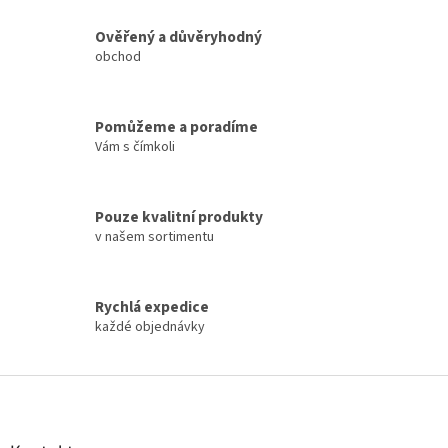
l
á
Ověřený a důvěryhodný
d
obchod
a
c
í
Pomůžeme a poradíme
p
Vám s čímkoli
r
v
k
y
Pouze kvalitní produkty
v
v našem sortimentu
ý
p
i
s
Rychlá expedice
u
každé objednávky
Z
á
p