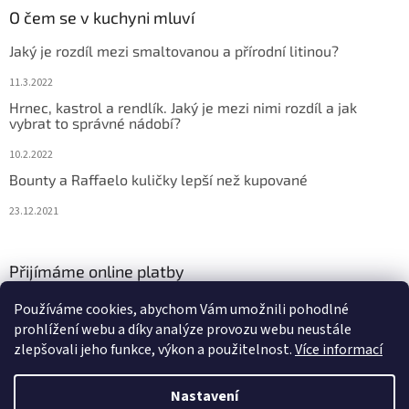
O čem se v kuchyni mluví
Jaký je rozdíl mezi smaltovanou a přírodní litinou?
11.3.2022
Hrnec, kastrol a rendlík. Jaký je mezi nimi rozdíl a jak
vybrat to správné nádobí?
10.2.2022
Bounty a Raffaelo kuličky lepší než kupované
23.12.2021
Přijímáme online platby
Používáme cookies, abychom Vám umožnili pohodlné
prohlížení webu a díky analýze provozu webu neustále
zlepšovali jeho funkce, výkon a použitelnost.
Více informací
Nastavení
Vytvořil Shoptet