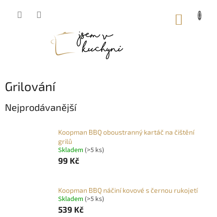
Přejít
na
NÁKUP
obsah
KOŠÍK
Grilování
Nejprodávanější
Koopman BBQ oboustranný kartáč na čištění
grilů
Skladem
(>5 ks)
99 Kč
Koopman BBQ náčiní kovové s černou rukojetí
Skladem
(>5 ks)
539 Kč