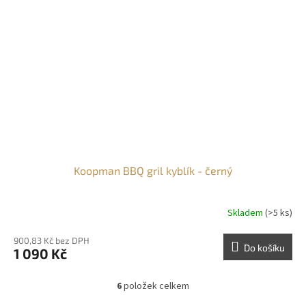
Koopman BBQ gril kyblík - černý
Skladem
(>5 ks)
900,83 Kč bez DPH
Do košíku
1 090 Kč
6
položek celkem
O
v