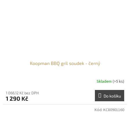
Koopman BBQ gril soudek - černý
Skladem
(>5 ks)
1 066,12 Kč bez DPH
Do košíku
1 290 Kč
Kód:
KC80901160