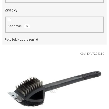
Značky
Koopman
6
Položek k zobrazení:
6
V
Kód:
KYL7204110
ý
p
i
s
p
r
o
d
u
k