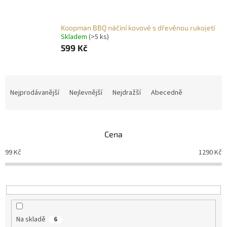
Koopman BBQ náčiní kovové s dřevěnou rukojetí
Skladem
(>5 ks)
599 Kč
Ř
a
Nejprodávanější
Nejlevnější
Nejdražší
Abecedně
z
e
n
Cena
í
p
99
Kč
1290
Kč
r
o
d
u
k
t
Na skladě
6
ů