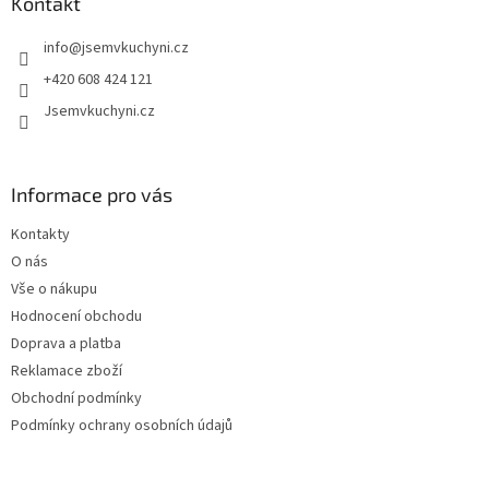
a
Kontakt
t
info
@
jsemvkuchyni.cz
í
+420 608 424 121
Jsemvkuchyni.cz
Informace pro vás
Kontakty
O nás
Vše o nákupu
Hodnocení obchodu
Doprava a platba
Reklamace zboží
Obchodní podmínky
Podmínky ochrany osobních údajů