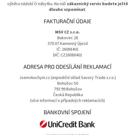
výběru nádobí či nábytku. Na náš
zákaznický servis budete ještě
dlouho vzpomínat
.
FAKTURAČNÍ ÚDAJE
MSV CZ s.r.o.
Bukovec 28
370 07 Kamenný Újezd
IČ: 26088401
DIČ: CZ26088401
ADRESA PRO ODESÍLÁNÍ REKLAMACÍ
Jsemvkuchyni.cz (expediční sklad Savory Trade s.r.o.)
Bohušov 50
793 99 Bohušov
Česká Republika
(více informací o případných reklamacích)
BANKOVNÍ SPOJENÍ