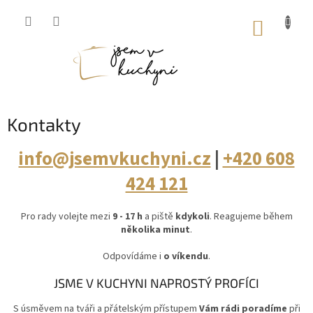
Přejít
na
NÁKUP
obsah
KOŠÍK
Kontakty
info@jsemvkuchyni.cz
|
+420 608
424 121
Pro rady volejte mezi
9 - 17 h
a piště
kdykoli
. Reagujeme během
několika minut
.
Odpovídáme i
o víkendu
.
JSME V KUCHYNI NAPROSTÝ PROFÍCI
S úsměvem na tváři a přátelským přístupem
Vám rádi poradíme
při