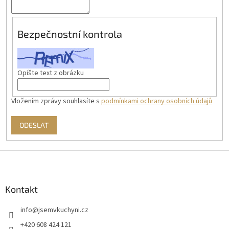
Bezpečnostní kontrola
Opište text z obrázku
Vložením zprávy souhlasíte s
podmínkami ochrany osobních údajů
ODESLAT
Z
á
p
a
Kontakt
t
info
@
jsemvkuchyni.cz
í
+420 608 424 121