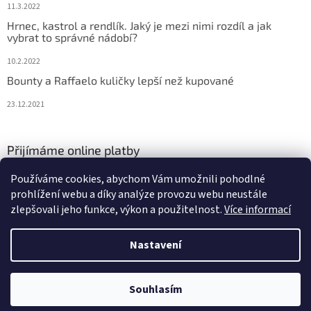
11.3.2022
Hrnec, kastrol a rendlík. Jaký je mezi nimi rozdíl a jak
vybrat to správné nádobí?
10.2.2022
Bounty a Raffaelo kuličky lepší než kupované
23.12.2021
Přijímáme online platby
Používáme cookies, abychom Vám umožnili pohodlné
prohlížení webu a díky analýze provozu webu neustále
zlepšovali jeho funkce, výkon a použitelnost.
Více informací
Nastavení
Vytvořil Shoptet
Copyright 2026
Jsem v kuchyni
. Všechna práva vyhrazena.
Souhlasím