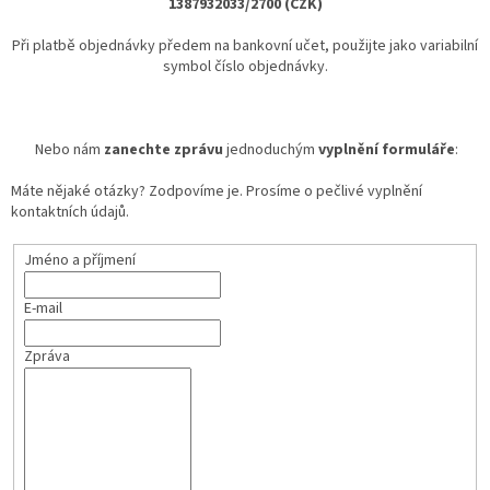
1387932033/2700 (CZK)
Při platbě objednávky předem na bankovní učet, použijte jako variabilní
symbol číslo objednávky.
Nebo nám
zanechte zprávu
jednoduchým
vyplnění formuláře
:
Máte nějaké otázky? Zodpovíme je. Prosíme o pečlivé vyplnění
kontaktních údajů.
Jméno a příjmení
E-mail
Zpráva