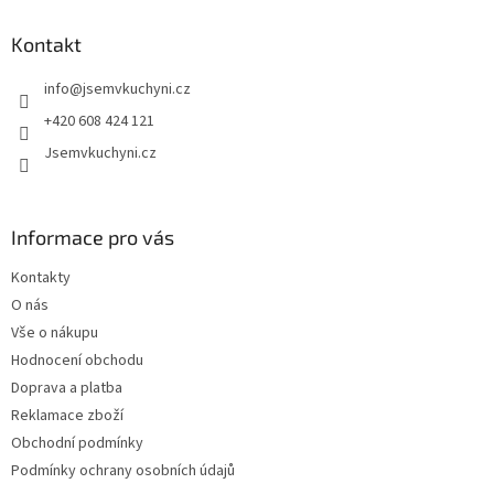
p
a
Kontakt
t
info
@
jsemvkuchyni.cz
í
+420 608 424 121
Jsemvkuchyni.cz
Informace pro vás
Kontakty
O nás
Vše o nákupu
Hodnocení obchodu
Doprava a platba
Reklamace zboží
Obchodní podmínky
Podmínky ochrany osobních údajů