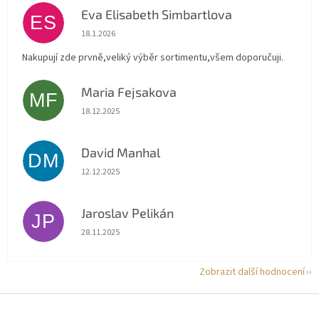
Eva Elisabeth Simbartlova
ES
Hodnocení obchodu je 5 z 5 hvězdiček.
18.1.2026
Nakupují zde prvně,veliký výběr sortimentu,všem doporučuji.
Maria Fejsakova
MF
Hodnocení obchodu je 5 z 5 hvězdiček.
18.12.2025
David Manhal
DM
Hodnocení obchodu je 5 z 5 hvězdiček.
12.12.2025
Jaroslav Pelikán
JP
Hodnocení obchodu je 5 z 5 hvězdiček.
28.11.2025
Zobrazit další hodnocení
Z
á