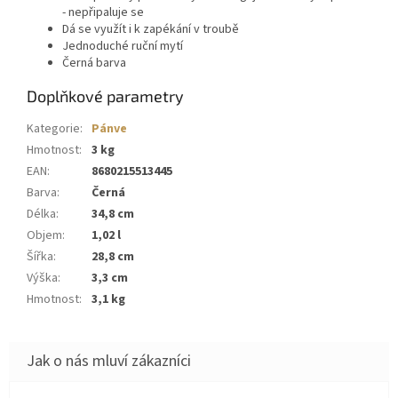
-
nepřipaluje se
Dá se využít i k zapékání v troubě
Jednoduché ruční mytí
Černá barva
Doplňkové parametry
Kategorie
:
Pánve
Hmotnost
:
3 kg
EAN
:
8680215513445
Barva
:
Černá
Délka
:
34,8 cm
Objem
:
1,02 l
Šířka
:
28,8 cm
Výška
:
3,3 cm
Hmotnost
:
3,1 kg