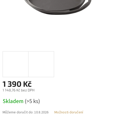
1 390 Kč
1 148,76 Kč bez DPH
Měrná
Skladem
(>5 ks)
cena:
Můžeme doručit do:
10.8.2026
Možnosti doručení