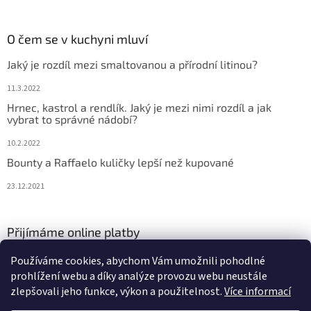
O čem se v kuchyni mluví
Jaký je rozdíl mezi smaltovanou a přírodní litinou?
11.3.2022
Hrnec, kastrol a rendlík. Jaký je mezi nimi rozdíl a jak
vybrat to správné nádobí?
10.2.2022
Bounty a Raffaelo kuličky lepší než kupované
23.12.2021
Přijímáme online platby
Používáme cookies, abychom Vám umožnili pohodlné
prohlížení webu a díky analýze provozu webu neustále
zlepšovali jeho funkce, výkon a použitelnost.
Více informací