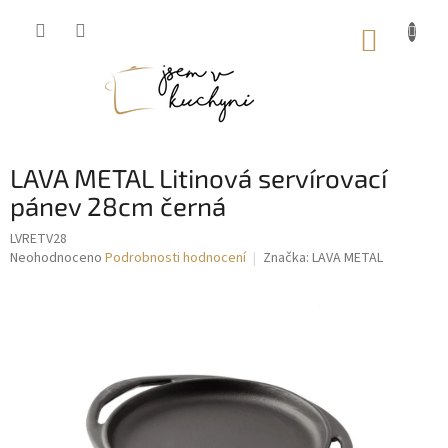
Přejít
na
NÁKUP
obsah
KOŠÍK
LAVA METAL Litinová servírovací
pánev 28cm černá
LVRETV28
Průměrné
Neohodnoceno
Podrobnosti hodnocení
Značka:
LAVA METAL
hodnocení
produktu
je
0,0
z
5
hvězdiček.