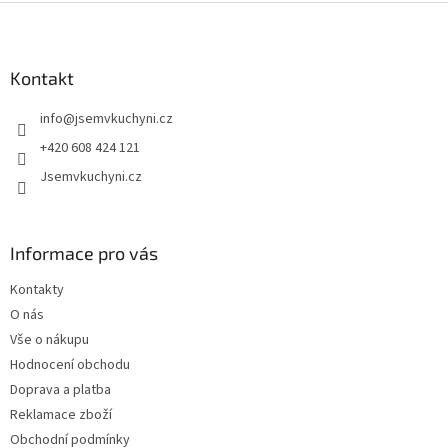
Z
á
p
a
Kontakt
t
info
@
jsemvkuchyni.cz
í
+420 608 424 121
Jsemvkuchyni.cz
Informace pro vás
Kontakty
O nás
Vše o nákupu
Hodnocení obchodu
Doprava a platba
Reklamace zboží
Obchodní podmínky