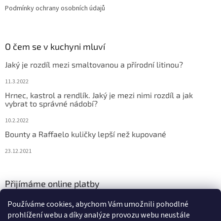
Podmínky ochrany osobních údajů
O čem se v kuchyni mluví
Jaký je rozdíl mezi smaltovanou a přírodní litinou?
11.3.2022
Hrnec, kastrol a rendlík. Jaký je mezi nimi rozdíl a jak
vybrat to správné nádobí?
10.2.2022
Bounty a Raffaelo kuličky lepší než kupované
23.12.2021
Přijímáme online platby
Používáme cookies, abychom Vám umožnili pohodlné
prohlížení webu a díky analýze provozu webu neustále