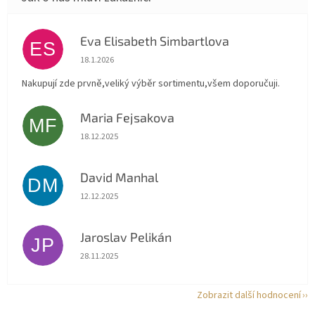
Eva Elisabeth Simbartlova
ES
Hodnocení obchodu je 5 z 5 hvězdiček.
18.1.2026
Nakupují zde prvně,veliký výběr sortimentu,všem doporučuji.
Maria Fejsakova
MF
Hodnocení obchodu je 5 z 5 hvězdiček.
18.12.2025
David Manhal
DM
Hodnocení obchodu je 5 z 5 hvězdiček.
12.12.2025
Jaroslav Pelikán
JP
Hodnocení obchodu je 5 z 5 hvězdiček.
28.11.2025
Zobrazit další hodnocení