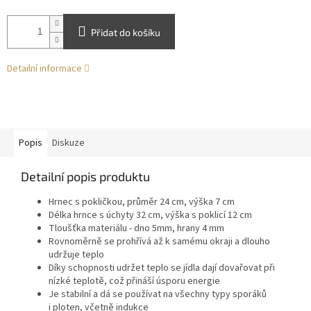
Přidat do košíku
Detailní informace
Popis
Diskuze
Detailní popis produktu
Hrnec s pokličkou, průměr 24 cm, výška 7 cm
Délka hrnce s úchyty 32 cm, výška s poklicí 12 cm
Tloušťka materiálu - dno 5mm, hrany 4 mm
Rovnoměrně se prohřívá až k samému okraji a dlouho
udržuje teplo
Díky schopnosti udržet teplo se jídla dají dovařovat při
nízké teplotě, což přináší úsporu energie
Je stabilní a dá se používat na všechny typy sporáků
i ploten, včetně indukce