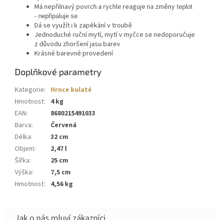
Má nepřilnavý povrch a rychle reaguje na změny
teplot
-
nepřipaluje se
Dá se využít i k zapékání v troubě
Jednoduché ruční mytí, mytí v myčce se nedoporučuje
z důvodu zhoršení jasu barev
Krásné barevné provedení
Doplňkové parametry
Kategorie
:
Hrnce kulaté
Hmotnost
:
4 kg
EAN
:
8680215491033
Barva
:
Červená
Délka
:
32 cm
Objem
:
2,47 l
Šířka
:
25 cm
Výška
:
7,5 cm
Hmotnost
:
4,56 kg