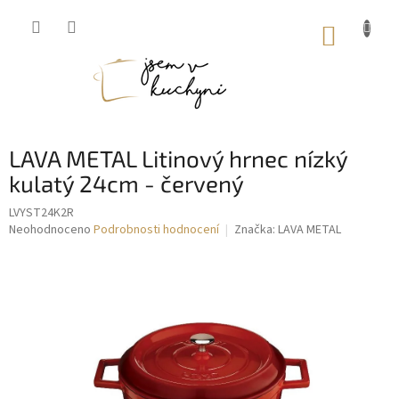
Přejít
na
NÁKUP
obsah
KOŠÍK
LAVA METAL Litinový hrnec nízký
kulatý 24cm - červený
LVYST24K2R
Průměrné
Neohodnoceno
Podrobnosti hodnocení
Značka:
LAVA METAL
hodnocení
produktu
je
0,0
z
5
hvězdiček.