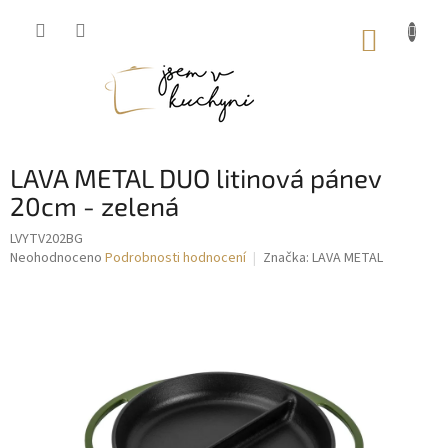
Přejít
na
NÁKUP
obsah
KOŠÍK
LAVA METAL DUO litinová pánev
20cm - zelená
LVYTV202BG
Průměrné
Neohodnoceno
Podrobnosti hodnocení
Značka:
LAVA METAL
hodnocení
produktu
je
0,0
z
5
hvězdiček.