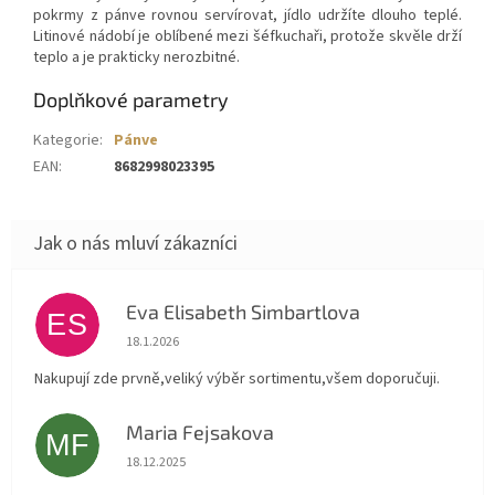
pokrmy z pánve rovnou servírovat, jídlo udržíte dlouho teplé.
Litinové nádobí je oblíbené mezi šéfkuchaři, protože skvěle drží
teplo a je prakticky nerozbitné.
Doplňkové parametry
Kategorie
:
Pánve
EAN
:
8682998023395
Eva Elisabeth Simbartlova
ES
Hodnocení obchodu je 5 z 5 hvězdiček.
18.1.2026
Nakupují zde prvně,veliký výběr sortimentu,všem doporučuji.
Maria Fejsakova
MF
Hodnocení obchodu je 5 z 5 hvězdiček.
18.12.2025