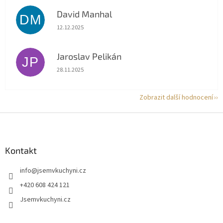
David Manhal
DM
Hodnocení obchodu je 5 z 5 hvězdiček.
12.12.2025
Jaroslav Pelikán
JP
Hodnocení obchodu je 5 z 5 hvězdiček.
28.11.2025
Zobrazit další hodnocení
Z
á
p
a
Kontakt
t
info
@
jsemvkuchyni.cz
í
+420 608 424 121
Jsemvkuchyni.cz