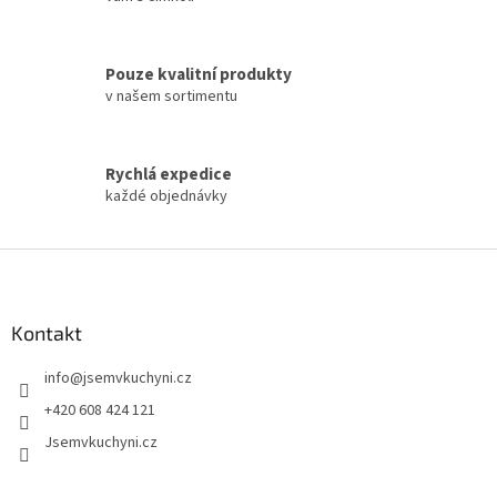
y
v
ý
p
Pouze kvalitní produkty
i
v našem sortimentu
s
u
Rychlá expedice
každé objednávky
Z
á
p
a
Kontakt
t
info
@
jsemvkuchyni.cz
í
+420 608 424 121
Jsemvkuchyni.cz