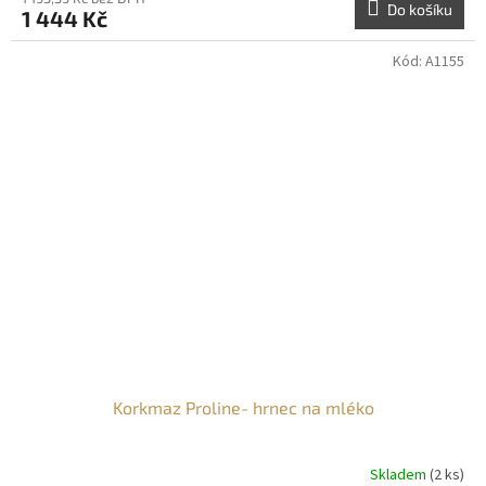
Do košíku
1 444 Kč
Kód:
A1155
Korkmaz Proline- hrnec na mléko
Skladem
(2 ks)