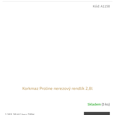
Kód:
A1158
Korkmaz Proline nerezový rendlík 2,8l
Skladem
(5 ks)
1 193,39 Kč bez DPH