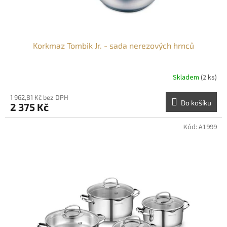
t
ů
Korkmaz Tombik Jr. - sada nerezových hrnců
Skladem
(2 ks)
1 962,81 Kč bez DPH
Do košíku
2 375 Kč
Kód:
A1999