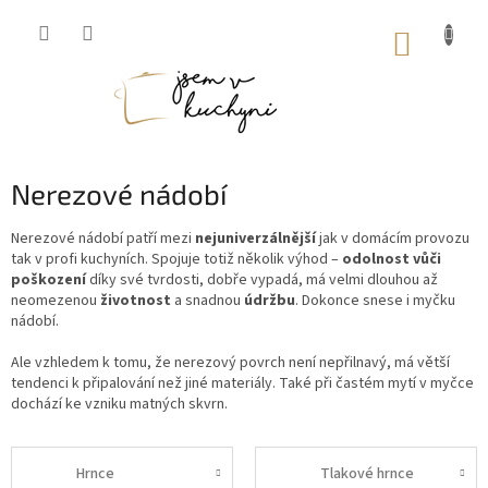
Přejít
na
NÁKUP
obsah
KOŠÍK
Nerezové nádobí
Nerezové nádobí patří mezi
nejuniverzálnější
jak v domácím provozu
tak v profi kuchyních. Spojuje totiž několik výhod –
odolnost vůči
poškození
díky své tvrdosti, dobře vypadá, má velmi dlouhou až
neomezenou
životnost
a snadnou
údržbu
. Dokonce snese i myčku
nádobí.
Ale vzhledem k tomu, že nerezový povrch není nepřilnavý, má větší
tendenci k připalování než jiné materiály. Také při častém mytí v myčce
dochází ke vzniku matných skvrn.
Hrnce
Tlakové hrnce