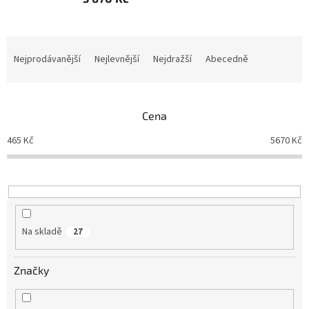
Ř
a
Nejprodávanější
Nejlevnější
Nejdražší
Abecedně
z
e
n
Cena
í
p
465
Kč
5670
Kč
r
o
d
u
k
t
Na skladě
27
ů
Značky