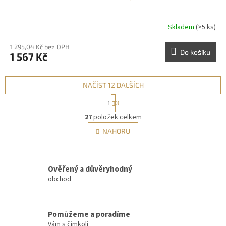
Skladem
(>5 ks)
1 295,04 Kč bez DPH
Do košíku
1 567 Kč
NAČÍST 12 DALŠÍCH
S
1
3
t
O
r
27
položek celkem
v
á
l
NAHORU
n
á
k
d
o
v
a
á
Ověřený a důvěryhodný
c
n
í
obchod
í
p
r
v
Pomůžeme a poradíme
k
Vám s čímkoli