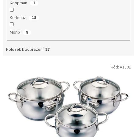
Koopman
1
Korkmaz
18
Monix
8
Položek k zobrazení:
27
V
Kód:
A1801
ý
p
i
s
p
r
o
d
u
k