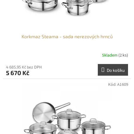
Korkmaz Steama - sada nerezových hrnců
Skladem
(2 ks)
4 685,95 Kč bez DPH
Do košíku
5 670 Kč
Kód:
A1609