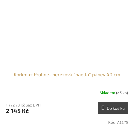
Korkmaz Proline- nerezová "paella" pánev 40 cm
Skladem
(>5 ks)
1 772,73 Kč bez DPH
Do košíku
2 145 Kč
Kód:
A1175