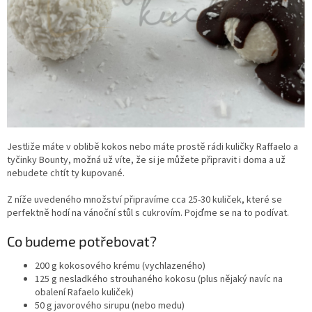
Jestliže máte v oblibě kokos nebo máte prostě rádi kuličky Raffaelo a
tyčinky Bounty, možná už víte, že si je můžete připravit i doma a už
nebudete chtít ty kupované.
Z níže uvedeného množství připravíme cca 25-30 kuliček, které se
perfektně hodí na vánoční stůl s cukrovím. Pojďme se na to podívat.
Co budeme potřebovat?
200 g kokosového krému (vychlazeného)
125 g nesladkého strouhaného kokosu (plus nějaký navíc na
obalení Rafaelo kuliček)
50 g javorového sirupu (nebo medu)