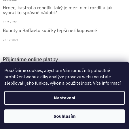
Hrnec, kastrol a rendlík. Jaký je mezi nimi rozdíl a jak
vybrat to správné nádobí?
10.2.2022
Bounty a Raffaelo kuličky lepší než kupované
23.12.2021
Přijímáme online platby
Používáme cookies, abychom Vám umožnili pohodlné
prohlížení webu a díky analýze provozu webu neustále
zlepšovali jeho funkce, výkon a použitelnost.
Více informací
Nastavení
Vytvořil Shoptet
Souhlasím
Copyright 2026
Jsem v kuchyni
. Všechna práva vyhrazena.