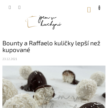
Přejít
na
NÁKUP
obsah
KOŠÍK
Bounty a Raffaelo kuličky lepší než
kupované
23.12.2021