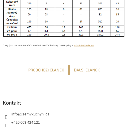
*Ceny jsou pouze orientační a uvedené nutriční hodnoty jsou čerpány z
kalorických tabulek
.
PŘEDCHOZÍ ČLÁNEK
DALŠÍ ČLÁNEK
Z
á
p
a
Kontakt
t
info
@
jsemvkuchyni.cz
í
+420 608 424 121