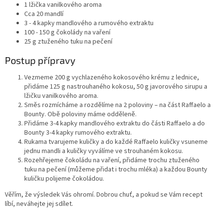
1 lžička vanilkového aroma
Cca 20 mandlí
3 - 4 kapky mandlového a rumového extraktu
100 - 150 g čokolády na vaření
25 g ztuženého tuku na pečení
Postup přípravy
Vezmeme 200 g vychlazeného kokosového krému z lednice,
přidáme 125 g nastrouhaného kokosu, 50 g javorového sirupu a
lžičku vanilkového aroma.
Směs rozmícháme a rozdělíme na 2 poloviny – na část Raffaelo a
Bounty. Obě poloviny máme odděleně.
Přidáme 3-4 kapky mandlového extraktu do části Raffaelo a do
Bounty 3-4 kapky rumového extraktu.
Rukama tvarujeme kuličky a do každé Raffaelo kuličky vsuneme
jednu mandli a kuličky vyválíme ve strouhaném kokosu.
Rozehřejeme čokoládu na vaření, přidáme trochu ztuženého
tuku na pečení (můžeme přidat i trochu mléka) a každou Bounty
kuličku polijeme čokoládou.
Věřím, že výsledek Vás ohromí. Dobrou chuť, a pokud se Vám recept
líbí, neváhejte jej sdílet.