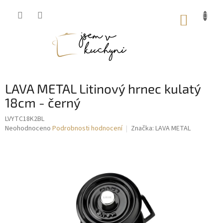
Přejít
na
NÁKUP
obsah
KOŠÍK
LAVA METAL Litinový hrnec kulatý
18cm - černý
LVYTC18K2BL
Průměrné
Neohodnoceno
Podrobnosti hodnocení
Značka:
LAVA METAL
hodnocení
produktu
je
0,0
z
5
hvězdiček.