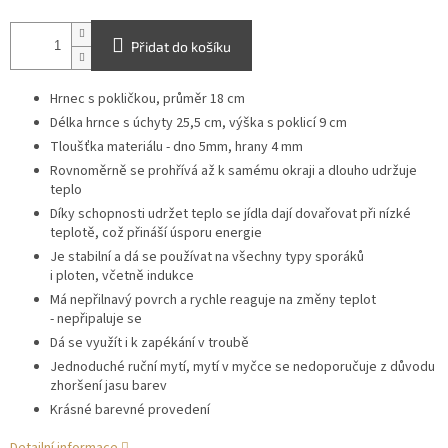
Přidat do košíku
Hrnec s pokličkou, průměr 18 cm
Délka hrnce s úchyty 25,5 cm, výška s poklicí 9 cm
Tloušťka materiálu - dno 5mm, hrany 4 mm
Rovnoměrně se prohřívá až k samému okraji a dlouho udržuje
teplo
Díky schopnosti udržet teplo se jídla dají dovařovat při nízké
teplotě, což přináší úsporu energie
Je stabilní a dá se používat na všechny typy sporáků
i ploten, včetně indukce
Má nepřilnavý povrch a rychle reaguje na změny
teplot
-
nepřipaluje se
Dá se využít i k zapékání v troubě
Jednoduché ruční mytí, mytí v myčce se nedoporučuje z důvodu
zhoršení jasu barev
Krásné barevné provedení