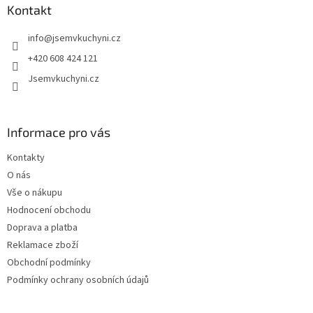
a
Kontakt
t
info
@
jsemvkuchyni.cz
í
+420 608 424 121
Jsemvkuchyni.cz
Informace pro vás
Kontakty
O nás
Vše o nákupu
Hodnocení obchodu
Doprava a platba
Reklamace zboží
Obchodní podmínky
Podmínky ochrany osobních údajů