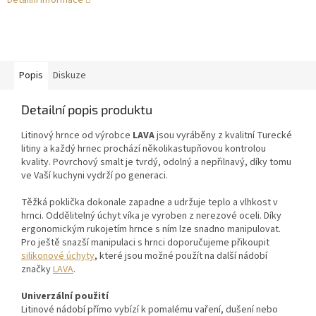
Detailní informace
Popis
Diskuze
Detailní popis produktu
Litinový hrnce od výrobce
LAVA
jsou vyráběny z kvalitní Turecké
litiny a každý hrnec prochází několikastupňovou kontrolou
kvality. Povrchový smalt je tvrdý, odolný a nepřilnavý, díky tomu
ve Vaší kuchyni vydrží po generaci.
Těžká poklička dokonale zapadne a udržuje teplo a vlhkost v
hrnci. Oddělitelný úchyt víka je vyroben z nerezové oceli. Díky
ergonomickým rukojetím hrnce s ním lze snadno manipulovat.
Pro ještě snazší manipulaci s hrnci doporučujeme přikoupit
silikonové úchyty
, které jsou možné použít na další nádobí
značky
LAVA
.
Univerzální použití
Litinové nádobí přímo vybízí k pomalému vaření, dušení nebo