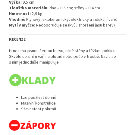
Výška:
9,5 cm
Tloušťka materiálu:
dno – 0,5 cm; stěny – 0,4 cm
Hmotnost:
2,9 kg
Vhodné:
Plynový, sklokeramický, elektrický a indukční vařič
Mytí v myčce:
Nedoporučuje se (kvůli zhoršení jasu barev)
RECENZE
Hrnec má jasnou černou barvu, silné stěny a těžkou poklici.
Skvěle se s ním vaří na plotně nebo peče v troubě. Navíc se
s ním jednoduše manipuluje.
Lze používat denně
Masivní konstrukce
Šťavnatost pokrmů