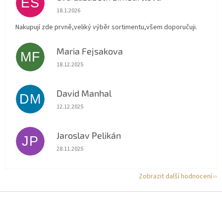
ES
Hodnocení obchodu je 5 z 5 hvězdiček.
18.1.2026
Nakupují zde prvně,veliký výběr sortimentu,všem doporučuji.
Maria Fejsakova
MF
Hodnocení obchodu je 5 z 5 hvězdiček.
18.12.2025
David Manhal
DM
Hodnocení obchodu je 5 z 5 hvězdiček.
12.12.2025
Jaroslav Pelikán
JP
Hodnocení obchodu je 5 z 5 hvězdiček.
28.11.2025
Zobrazit další hodnocení
Z
á
p