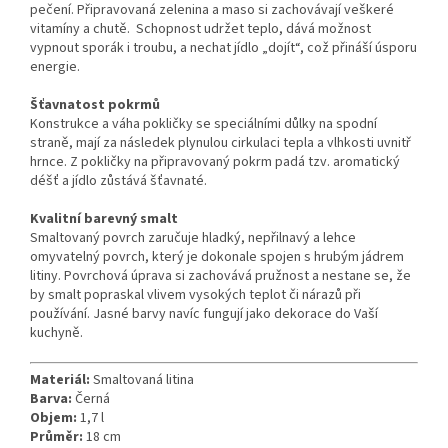
pečení. Připravovaná zelenina a maso si zachovávají veškeré
vitamíny a chutě. Schopnost udržet teplo, dává možnost
vypnout sporák i troubu, a nechat jídlo „dojít“, což přináší úsporu
energie.
Šťavnatost pokrmů
Konstrukce a váha pokličky se speciálními důlky na spodní
straně, mají za následek plynulou cirkulaci tepla a vlhkosti uvnitř
hrnce. Z pokličky na připravovaný pokrm padá tzv. aromatický
déšť a jídlo zůstává šťavnaté.
Kvalitní barevný smalt
Smaltovaný povrch zaručuje hladký, nepřilnavý a lehce
omyvatelný povrch, který je dokonale spojen s hrubým jádrem
litiny. Povrchová úprava si zachovává pružnost a nestane se, že
by smalt popraskal vlivem vysokých teplot či nárazů při
používání. Jasné barvy navíc fungují jako dekorace do Vaší
kuchyně.
Materiál:
Smaltovaná litina
Barva:
Černá
Objem:
1,7 l
Průměr:
18 cm