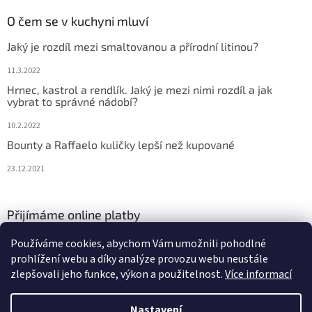
O čem se v kuchyni mluví
Jaký je rozdíl mezi smaltovanou a přírodní litinou?
11.3.2022
Hrnec, kastrol a rendlík. Jaký je mezi nimi rozdíl a jak
vybrat to správné nádobí?
10.2.2022
Bounty a Raffaelo kuličky lepší než kupované
23.12.2021
Přijímáme online platby
Používáme cookies, abychom Vám umožnili pohodlné
prohlížení webu a díky analýze provozu webu neustále
zlepšovali jeho funkce, výkon a použitelnost.
Více informací
Nastavení