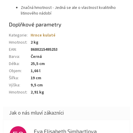
Značná hmotnost - Jedná se ale o vlastnost kvalitního
litinového nádobí
Doplňkové parametry
Kategorie
:
Hrnce kulaté
Hmotnost
:
2 kg
EAN
:
8680215495253
Barva
:
Černá
Délka
:
25,5 cm
Objem
:
1,66 l
Šířka
:
19 cm
Výška
:
9,5 cm
Hmotnost
:
2,91 kg
Eva Elisabeth Simbartlova