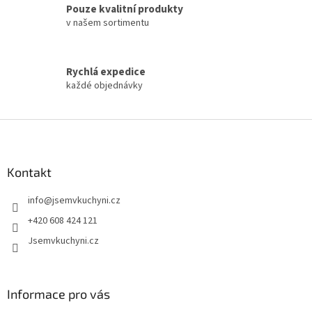
Pouze kvalitní produkty
v našem sortimentu
Rychlá expedice
každé objednávky
Z
á
p
a
Kontakt
t
info
@
jsemvkuchyni.cz
í
+420 608 424 121
Jsemvkuchyni.cz
Informace pro vás