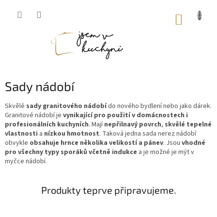
Přejít
na
NÁKUP
obsah
KOŠÍK
Sady nádobí
Skvělé
sady granitového nádobí
do nového bydlení nebo jako dárek.
Granitové nádobí je
vynikající pro použití v domácnostech i
profesionálních kuchyních
. Mají
nepřilnavý povrch
,
skvělé tepelné
vlastnosti
a
nízkou hmotnost
. Taková jedna sada nerez nádobí
obvykle
obsahuje hrnce několika velikostí a pánev
. Jsou
vhodné
pro všechny typy sporáků včetně indukce
a je možné je mýt v
myčce nádobí.
Produkty teprve připravujeme.