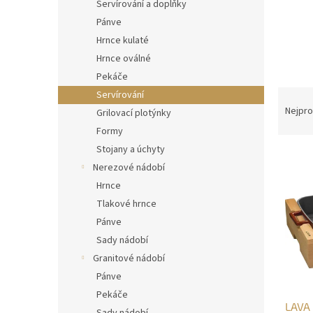
n
Servírování a doplňky
e
Pánve
l
Hrnce kulaté
Hrnce oválné
Pekáče
Ř
Servírování
a
Nejpro
Grilovací plotýnky
z
Formy
e
Stojany a úchyty
V
n
Nerezové nádobí
ý
í
p
p
Hrnce
i
r
Tlakové hrnce
s
o
Pánve
p
d
Sady nádobí
r
u
Granitové nádobí
o
k
Pánve
d
t
u
ů
Pekáče
LAVA 
k