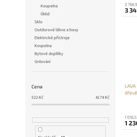
2 766,
Koupelna
3 34
Úklid
Sklo
Outdorové láhve a boxy
Elektrické přístroje
Koupelna
Bytové doplňky
Grilování
LAVA 
Cena
dřev
522
Kč
4174
Kč
1 016,
1 23