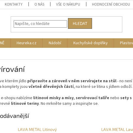
KONTAKTY
O NÁS
VŠE O NÁKUPU
HODNOCENÍ OBCHODU
HLEDAT
NĚ
Heureka.cz
Nádobí
Kuchyňské doplňky
Plasto
írování
ve kterém jídlo
připravíte a zároveň v něm servírujete na stůl
- no nen
a komplety jsou
včetně dřevěných částí
, na které se litina s jídlem odloží.
 e-shopu nabízíme
litinové misky a mísy
,
servírovací talíře
nebo
sety 
arevné
litinové teriny
. No mrkněte samy a inspirujte se.
odávanější
LAVA METAL Litinový
LAVA METAL Lav