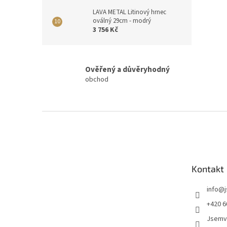
LAVA METAL Litinový hrnec
oválný 29cm - modrý
3 756 Kč
Ověřený a důvěryhodný
obchod
Z
á
p
a
t
Kontakt
í
info
@
+420 6
Jsemv