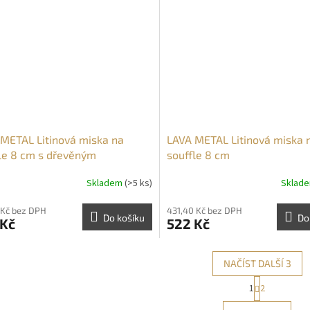
METAL Litinová miska na
LAVA METAL Litinová miska 
le 8 cm s dřevěným
souffle 8 cm
tavcem
Skladem
(>5 ks)
Sklad
 Kč bez DPH
431,40 Kč bez DPH
Do košíku
Do
 Kč
522 Kč
NAČÍST DALŠÍ 3
S
1
2
O
t
r
v