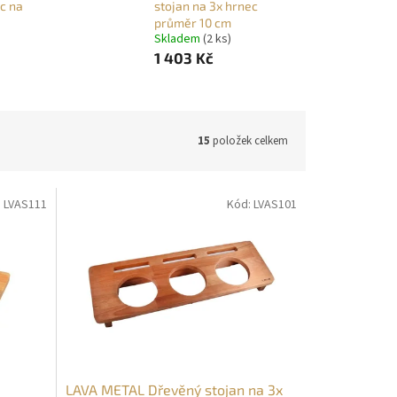
c na
stojan na 3x hrnec
průměr 10 cm
Skladem
(2 ks)
1 403 Kč
15
položek celkem
:
LVAS111
Kód:
LVAS101
LAVA METAL Dřevěný stojan na 3x