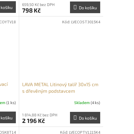
659,50 Kč bez DPH
 košíku
Do košíku
798 Kč
ECOYTV18
Kód:
LVECOST3015K4
vací
LAVA METAL Litinový talíř 30x15 cm
s dřevěným podstavcem
dem
(1 ks)
Skladem
(4 ks)
1 814,88 Kč bez DPH
 košíku
Do košíku
2 196 Kč
COSK8T14
Kód:
LVECOPTV1215K4