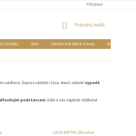
DOPRAVA A PLATBA
REKLAMACE ZBOŽÍ
Přihlášení
OBCHODNÍ PODMÍNKY
NÁKUPNÍ
Prázdný košík
KOŠÍK
vé výrobky
Sklo
Outdorové láhve a boxy
Elektrické příst
í to nádhera. Úspora nádobí i času. Navíc nádobí
vypadá
s dřevěným podstavcem
. Dále u nás najdete oblíbené
a
LAVA METAL Dřevěný