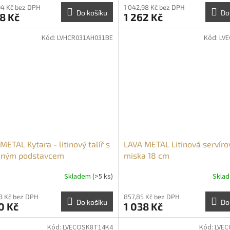
94 Kč bez DPH
1 042,98 Kč bez DPH
Do košíku
Do
8 Kč
1 262 Kč
Kód:
LVHCR031AH031BE
Kód:
LV
METAL Kytara - litinový talíř s
LAVA METAL Litinová servíro
ěným podstavcem
miska 18 cm
Skladem
(>5 ks)
Skla
53 Kč bez DPH
857,85 Kč bez DPH
Do košíku
Do
0 Kč
1 038 Kč
Kód:
LVECOSK8T14K4
Kód:
LVE