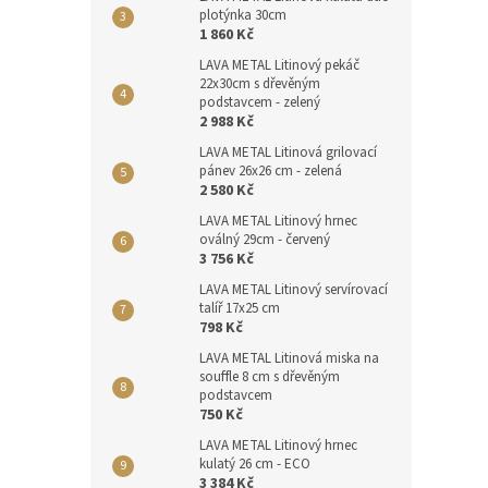
plotýnka 30cm
1 860 Kč
LAVA METAL Litinový pekáč
22x30cm s dřevěným
podstavcem - zelený
2 988 Kč
LAVA METAL Litinová grilovací
pánev 26x26 cm - zelená
2 580 Kč
LAVA METAL Litinový hrnec
oválný 29cm - červený
3 756 Kč
LAVA METAL Litinový servírovací
talíř 17x25 cm
798 Kč
LAVA METAL Litinová miska na
souffle 8 cm s dřevěným
podstavcem
750 Kč
LAVA METAL Litinový hrnec
kulatý 26 cm - ECO
3 384 Kč