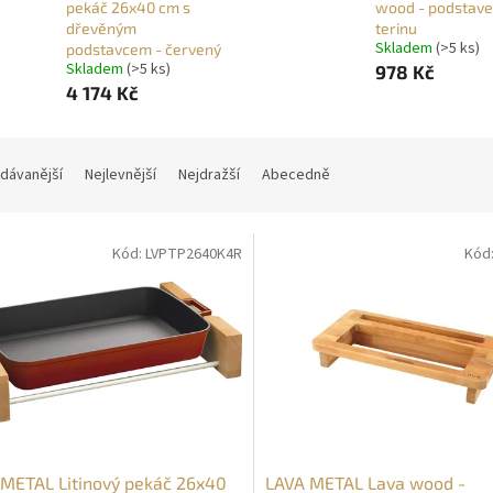
pekáč 26x40 cm s
wood - podstave
dřevěným
terinu
Skladem
(>5 ks)
podstavcem - červený
Skladem
(>5 ks)
978 Kč
4 174 Kč
dávanější
Nejlevnější
Nejdražší
Abecedně
Kód:
LVPTP2640K4R
Kód
METAL Litinový pekáč 26x40
LAVA METAL Lava wood -