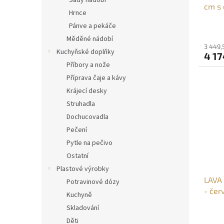
Sady nádobí
cm s
t
Hrnce
červ
ů
Pánve a pekáče
Měděné nádobí
3 449,
Kuchyňské doplňky
4 17
Příbory a nože
Příprava čaje a kávy
Krájecí desky
Struhadla
Dochucovadla
Pečení
Pytle na pečivo
Ostatní
Plastové výrobky
LAVA 
Potravinové dózy
- čer
Kuchyně
Skladování
Děti