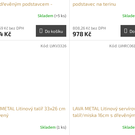
 dřevěným podstavcem -
podstavec na terinu
ený
Skladem
(>5 ks)
Sklad
59 Kč bez DPH
808,26 Kč bez DPH
Do košíku
Do
4 Kč
978 Kč
Kód:
LVKV3326
Kód:
LVHRC06
METAL Litinový talíř 33x26 cm
LAVA METAL Litinový servíro
vený
talíř/miska 16cm s dřevěný
podstavcem
Skladem
(1 ks)
Sklad