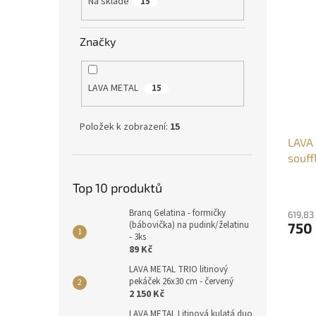
Na skladě
15
Značky
LAVA METAL
15
Položek k zobrazení:
15
LAVA 
souff
pods
Top 10 produktů
Branq Gelatina - formičky
619,83
(bábovička) na pudink/želatinu
750
- 3ks
89 Kč
LAVA METAL TRIO litinový
pekáček 26x30 cm - červený
2 150 Kč
LAVA METAL Litinová kulatá duo