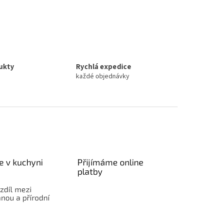
ukty
Rychlá expedice
každé objednávky
e v kuchyni
Přijímáme online
platby
ozdíl mezi
nou a přírodní