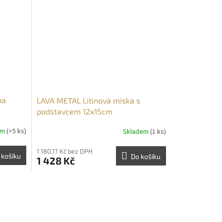
na
LAVA METAL Litinová miska s
podstavcem 12x15cm
em
(>5 ks)
Skladem
(1 ks)
1 180,17 Kč bez DPH
 košíku
Do košíku
1 428 Kč