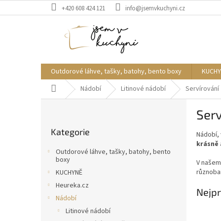
Přejít
+420 608 424 121
info@jsemvkuchyni.cz
na
obsah
Outdorové láhve, tašky, batohy, bento boxy
KUCHY
Domů
Nádobí
Litinové nádobí
Servírování
P
Serv
o
Přeskočit
s
Kategorie
kategorie
Nádobí, 
t
krásně
r
Outdorové láhve, tašky, batohy, bento
a
boxy
V našem
n
různob
KUCHYNĚ
n
Heureka.cz
í
Nejpr
Nádobí
p
Litinové nádobí
a