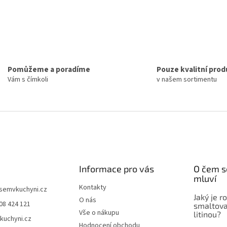
Pomůžeme a poradíme
Pouze kvalitní prod
Vám s čímkoli
v našem sortimentu
Informace pro vás
O čem s
mluví
Kontakty
jsemvkuchyni.cz
Jaký je r
O nás
08 424 121
smaltova
Vše o nákupu
litinou?
kuchyni.cz
Hodnocení obchodu