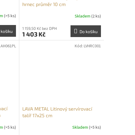
hrnec průměr 10 cm
em
(>5 ks)
Skladem
(2 ks)
1 159,50 Kč bez DPH
 košíku
Do košíku
1 403 Kč
1AH061PL
Kód:
LVHRC001
vací
LAVA METAL Litinový servírovací
m
talíř 17x25 cm
em
(>5 ks)
Skladem
(>5 ks)