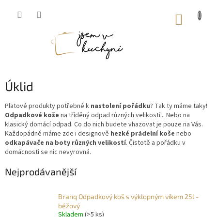
Přejít
na
NÁKUP
obsah
KOŠÍK
Úklid
Platové produkty potřebné k
nastolení pořádku
? Tak ty máme taky!
Odpadkové koše
na tříděný odpad různých velikostí... Nebo na
klasický domácí odpad. Co do nich budete vhazovat je pouze na Vás.
Každopádně máme zde i designově
hezké prádelní koše
nebo
odkapávače na boty různých velikostí
. Čistotě a pořádku v
domácnosti se nic nevyrovná.
Nejprodávanější
Branq Odpadkový koš s výklopným víkem 25l -
béžový
Skladem
(>5 ks)