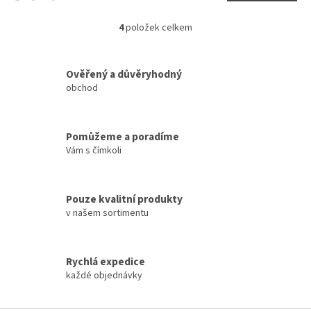
4
položek celkem
O
v
l
á
Ověřený a důvěryhodný
d
obchod
a
c
í
Pomůžeme a poradíme
p
Vám s čímkoli
r
v
k
y
Pouze kvalitní produkty
v
v našem sortimentu
ý
p
i
s
Rychlá expedice
u
každé objednávky