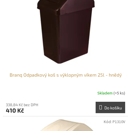
Branq Odpadkový koš s výklopným víkem 25l - hnědý
Skladem
(>5 ks)
338,84 Kč bez DPH
Do košíku
410 Kč
Kód:
P1310V