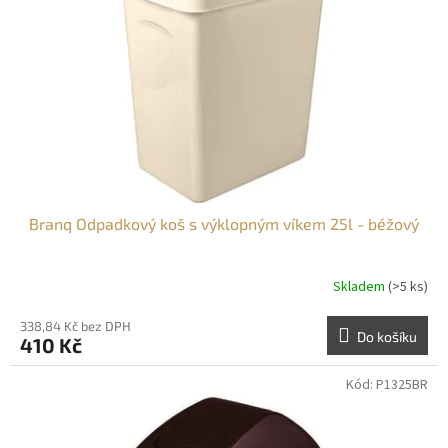
p
r
o
d
u
k
t
ů
Branq Odpadkový koš s výklopným víkem 25l - béžový
Skladem
(>5 ks)
338,84 Kč bez DPH
Do košíku
410 Kč
Kód:
P1325BR