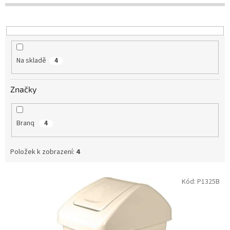
o
d
u
k
t
Na skladě
4
ů
Značky
Branq
4
Položek k zobrazení:
4
V
Kód:
P1325B
ý
p
i
s