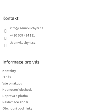
Z
á
p
a
Kontakt
t
info
@
jsemvkuchyni.cz
í
+420 608 424 121
Jsemvkuchyni.cz
Informace pro vás
Kontakty
O nás
Vše o nákupu
Hodnocení obchodu
Doprava a platba
Reklamace zboží
Obchodní podmínky