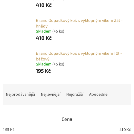
410 Kč
Branq Odpadkový koš s výklopným víkem 25l -
hnědý
Skladem
(>5 ks)
410 Kč
Branq Odpadkový koš s výklopným víkem 10l -
béžový
Skladem
(>5 ks)
195 Kč
Ř
a
Nejprodávanější
Nejlevnější
Nejdražší
Abecedně
z
e
n
Cena
í
p
195
Kč
410
Kč
r