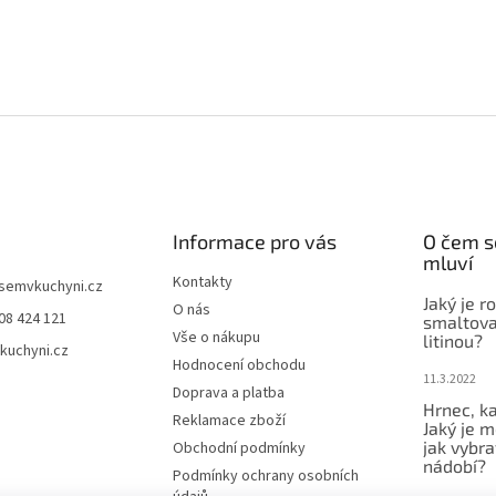
Informace pro vás
O čem s
mluví
Kontakty
jsemvkuchyni.cz
Jaký je r
O nás
08 424 121
smaltova
Vše o nákupu
litinou?
kuchyni.cz
Hodnocení obchodu
11.3.2022
Doprava a platba
Hrnec, ka
Reklamace zboží
Jaký je m
jak vybra
Obchodní podmínky
nádobí?
Podmínky ochrany osobních