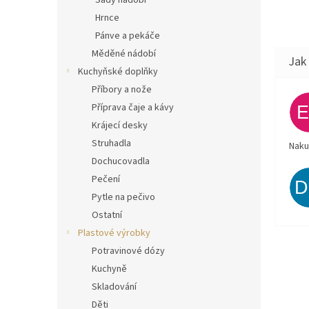
Sady nádobí
Hrnce
Pánve a pekáče
Měděné nádobí
Kuchyňské doplňky
Příbory a nože
Příprava čaje a kávy
Krájecí desky
Struhadla
Naku
Dochucovadla
Pečení
Pytle na pečivo
Ostatní
Plastové výrobky
Potravinové dózy
Kuchyně
Skladování
Děti