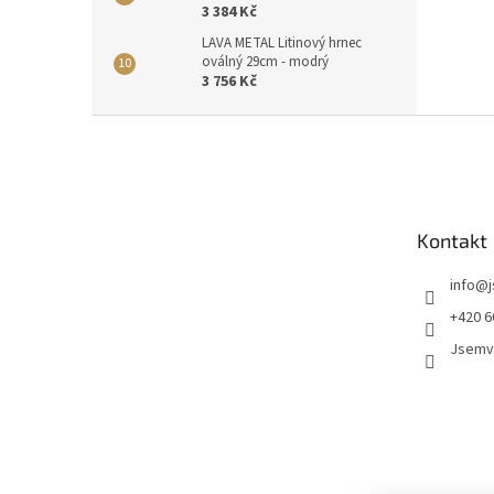
3 384 Kč
LAVA METAL Litinový hrnec
oválný 29cm - modrý
3 756 Kč
Z
á
p
a
t
Kontakt
í
info
@
+420 6
Jsemv