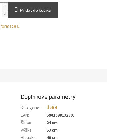
Přidat do košíku
informace
Doplňkové parametry
Kategorie
:
Úklid
EAN
:
5901098132503
Šířka
:
24 cm
Výška
:
53 cm
Hloubka
:
40 cm