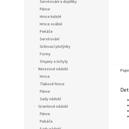
n
Servírování a doplňky
e
Pánve
l
Hrnce kulaté
Hrnce oválné
Pekáče
Servírování
Grilovací plotýnky
Formy
Stojany a úchyty
Nerezové nádobí
Popi
Hrnce
Tlakové hrnce
Det
Pánve
Sady nádobí
Granitové nádobí
Pánve
Pekáče