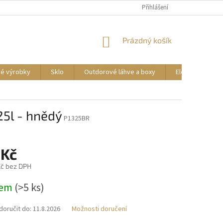
DOPRAVA A PLATBA
REKLAMACE ZBOŽÍ
Přihlášení
OBCHODNÍ PODMÍNKY
NÁKUPNÍ
Prázdný košík
KOŠÍK
vé výrobky
Sklo
Outdorové láhve a boxy
Elektrické příst
5l - hnědý
P1325BR
 Kč
č bez DPH
dem
(>5 ks)
oručit do:
11.8.2026
Možnosti doručení