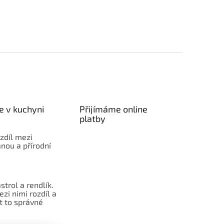
e v kuchyni
Přijímáme online
platby
ozdíl mezi
nou a přírodní
strol a rendlík.
ezi nimi rozdíl a
t to správné