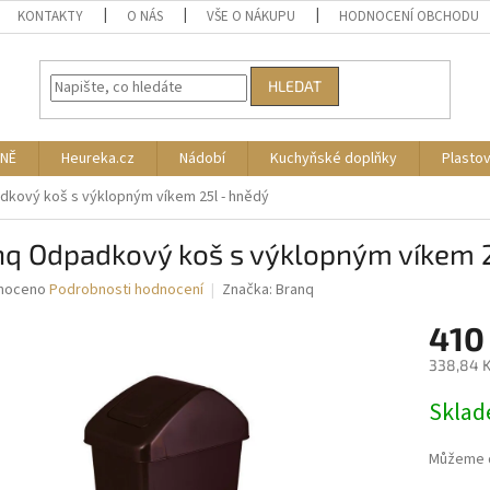
KONTAKTY
O NÁS
VŠE O NÁKUPU
HODNOCENÍ OBCHODU
HLEDAT
NĚ
Heureka.cz
Nádobí
Kuchyňské doplňky
Plasto
dkový koš s výklopným víkem 25l - hnědý
nq Odpadkový koš s výklopným víkem 2
né
noceno
Podrobnosti hodnocení
Značka:
Branq
ní
410
u
338,84 K
Měrná
Skla
cena:
ek.
Můžeme d