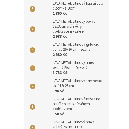
LAVA METAL Litinová kulatá duo
plotýnka 30cm
1 860 Kč
LAVA METAL Litinový pekáč
22x30cm s dřevěným
podstavcem - zelený
2 988 Kč
LAVA METAL Litinová grilovací
pánev 26x26 cm - zelená
2 580 Kč
LAVA METAL Litinový hrnec
oválný 29cm - červený
3 756 Kč
LAVA METAL Litinový servírovací
talíř 17x25 cm
798 Kč
LAVA METAL Litinová miska na
souffle 8 cm s dřevěným
podstavcem
750 Kč
LAVA METAL Litinový hrnec
kulatý 26 cm - ECO