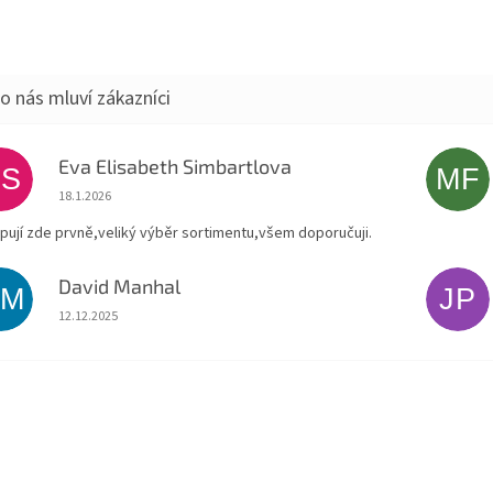
Eva Elisabeth Simbartlova
ES
MF
Hodnocení obchodu je 5 z 5 hvězdiček.
18.1.2026
pují zde prvně,veliký výběr sortimentu,všem doporučuji.
David Manhal
DM
JP
Hodnocení obchodu je 5 z 5 hvězdiček.
12.12.2025