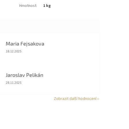
Hmotnost
:
1 kg
Maria Fejsakova
Hodnocení obchodu je 5 z 5 hvězdiček.
18.12.2025
Jaroslav Pelikán
Hodnocení obchodu je 5 z 5 hvězdiček.
28.11.2025
Zobrazit další hodnocení