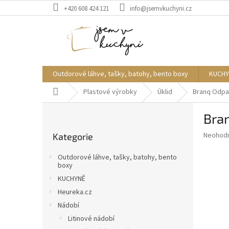
Přejít
+420 608 424 121
info@jsemvkuchyni.cz
na
obsah
Outdorové láhve, tašky, batohy, bento boxy
KUCHY
Domů
Plastové výrobky
Úklid
Branq Odpa
P
Bra
o
Přeskočit
s
Průměr
Neohod
Kategorie
kategorie
t
hodnoce
r
produkt
Outdorové láhve, tašky, batohy, bento
a
je
boxy
0,0
n
KUCHYNĚ
z
n
Heureka.cz
5
í
hvězdič
Nádobí
p
Litinové nádobí
a