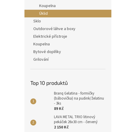
Koupelna
Úklid
Sklo
Outdorové láhve a boxy
Elektrické přístroje
Koupelna
Bytové doplňky
Grilování
Top 10 produktů
Branq Gelatina - formičky
(bábovička) na pudink/želatinu
- 3ks
89 Kč
LAVA METAL TRIO litinový
pekáček 26x30 cm - červený
2 150 Kč