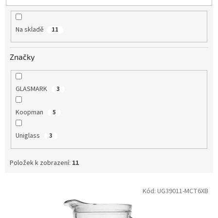
u
k
t
Na skladě
11
ů
Značky
GLASMARK
3
Koopman
5
Uniglass
3
Položek k zobrazení:
11
V
Kód:
UG39011-MCT6XB
ý
p