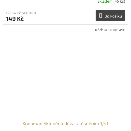
Skladem
(>5 ks)
123,14 Kč bez DPH
Do košíku
149 Kč
Kód:
KCD1001490
Koopman Skleněná dóza s těsněním 1,5 l