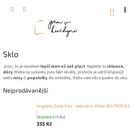
Přejít
na
NÁKUP
obsah
KOŠÍK
Sklo
Jooo, to je mnohem
lepší matroš než plast
. Najdete tu
sklenice
,
dózy
(třeba na sušenky jsou fakt skvělý, protože je udrží křupavý)
nebo
mísy
či
popelníky
. No mrkněte, třeba vám něco padne do oka.
Nejprodávanější
Uniglass Sada 6 ks - skleněný džbán BISTROT 0,5
l
Skladem
(>5 ks)
355 Kč