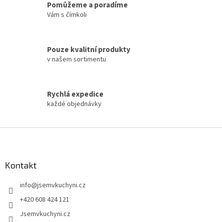
Pomůžeme a poradíme
p
Vám s čímkoli
r
v
k
y
Pouze kvalitní produkty
v
v našem sortimentu
ý
p
i
s
Rychlá expedice
u
každé objednávky
Z
á
p
a
Kontakt
t
info
@
jsemvkuchyni.cz
í
+420 608 424 121
Jsemvkuchyni.cz