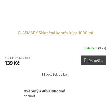
GLASMARK Skleněná karafa Juice 1000 ml
Skladem
(3 ks)
114,88 Kč bez DPH
Do košíku
139 Kč
11
položek celkem
O
v
l
á
Ověřený a důvěryhodný
d
obchod
a
c
í