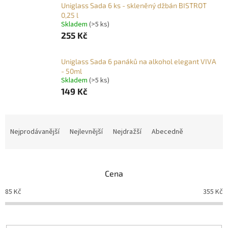
Uniglass Sada 6 ks - skleněný džbán BISTROT
0,25 l
Skladem
(>5 ks)
255 Kč
Uniglass Sada 6 panáků na alkohol elegant VIVA
- 50ml
Skladem
(>5 ks)
149 Kč
Ř
a
Nejprodávanější
Nejlevnější
Nejdražší
Abecedně
z
e
n
Cena
í
p
85
Kč
355
Kč
r
o
d