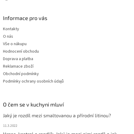
Informace pro vás
Kontakty
O nás
Vše o nákupu
Hodnocení obchodu
Doprava a platba
Reklamace zboží
Obchodní podmínky
Podmínky ochrany osobních údajů
O čem se v kuchyni mluví
Jaký je rozdíl mezi smaltovanou a přírodní litinou?
11.3.2022
Hrnec, kastrol a rendlík. Jaký je mezi nimi rozdíl a jak