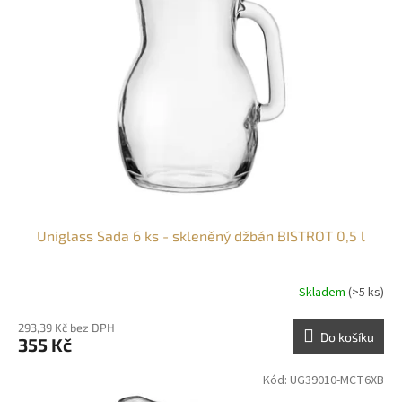
i
s
p
r
o
d
u
k
t
ů
Uniglass Sada 6 ks - skleněný džbán BISTROT 0,5 l
Skladem
(>5 ks)
293,39 Kč bez DPH
Do košíku
355 Kč
Kód:
UG39010-MCT6XB