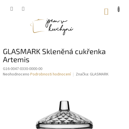
Přejít
na
NÁKUP
obsah
KOŠÍK
GLASMARK Skleněná cukřenka
Artemis
G16-0047-0330-0000-00
Průměrné
Neohodnoceno
Podrobnosti hodnocení
Značka:
GLASMARK
hodnocení
produktu
je
0,0
z
5
hvězdiček.