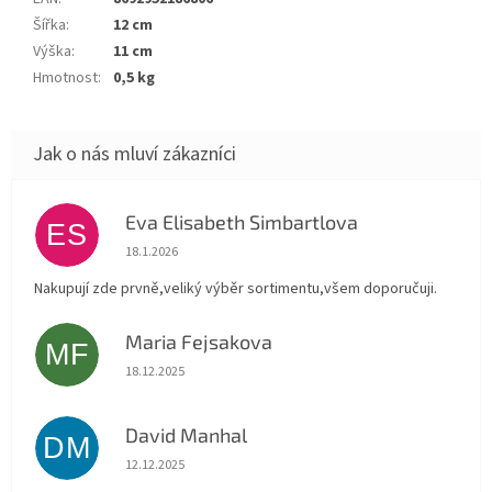
Šířka
:
12 cm
Výška
:
11 cm
Hmotnost
:
0,5 kg
Eva Elisabeth Simbartlova
ES
Hodnocení obchodu je 5 z 5 hvězdiček.
18.1.2026
Nakupují zde prvně,veliký výběr sortimentu,všem doporučuji.
Maria Fejsakova
MF
Hodnocení obchodu je 5 z 5 hvězdiček.
18.12.2025
David Manhal
DM
Hodnocení obchodu je 5 z 5 hvězdiček.
12.12.2025