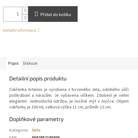
Přidat do košíku
Detailní informace
Popis
Diskuze
Detailní popis produktu
Cukřenka Artemis je vyrobena z tvrzeného skla, odolného vůči
poškrábaní a nárazům. Je vybavena víčkem. Zdobení je velmi
elegantní. Jednoduchá údržba, je možné mýt v myčce. Objem
cukřenky je 330 ml, celková výška 11 cm, průměr 12 cm.
Doplňkové parametry
Kategorie
:
Sklo
EAN
:
8692952186806