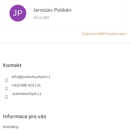
Jaroslav Pelikán
JP
Hodnocení obchodu je 5 z 5 hvězdiček.
28.11.2025
Zobrazit další hodnocení
Z
á
p
a
Kontakt
t
info
@
jsemvkuchyni.cz
í
+420 608 424 121
Jsemvkuchyni.cz
Informace pro vás
Kontakty