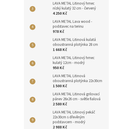
LAVA METAL Litinový hrnec
nízký kulatý 32 cm - červený
4 250 Kč
LAVA METAL Lava wood -
podstavec na terinu
978 Kč
LAVA METAL Litinová kulatá
oboustranná plotýnka 28 cm
1 668 Kč
LAVA METAL Litinový hrnec
kulatý 12cm - modrý
950 Kč
LAVA METAL Litinová
oboustranná plotýnka 22x30cm
1 500 Kč
LAVA METAL Litinová grilovací
pánev 26x26 cm - světle fialová
2 580 Kč
LAVA METAL Litinový pekáč
22x30cm s dřevěným
podstavcem - modrý
2 988 Kč