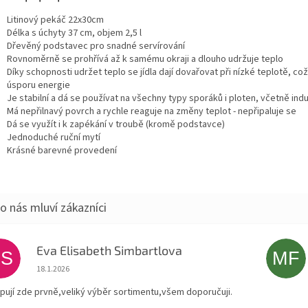
Litinový pekáč 22x30cm
Délka s úchyty 37 cm, objem 2,5 l
Dřevěný podstavec pro snadné servírování
Rovnoměrně se prohřívá až k samému okraji a dlouho udržuje teplo
Díky schopnosti udržet teplo se jídla dají dovařovat při nízké teplotě, což
úsporu energie
Je stabilní a dá se používat na všechny typy sporáků i ploten, včetně ind
Má nepřilnavý povrch a rychle reaguje na změny
teplot -
nepřipaluje se
Dá se využít i k zapékání v troubě (kromě podstavce)
Jednoduché ruční mytí
Krásné barevné provedení
Eva Elisabeth Simbartlova
ES
MF
Hodnocení obchodu je 5 z 5 hvězdiček.
18.1.2026
pují zde prvně,veliký výběr sortimentu,všem doporučuji.