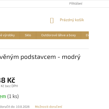
DOPRAVA A PLATBA
REKLAMACE ZBOŽÍ
Přihlášení
OBCHODNÍ PODMÍNKY
NÁKUPNÍ
Prázdný košík
KOŠÍK
vé výrobky
Sklo
Outdorové láhve a boxy
Elektrické příst
řevěným podstavcem - modrý
88 Kč
 Kč bez DPH
dem
(1 ks)
oručit do:
10.8.2026
Možnosti doručení