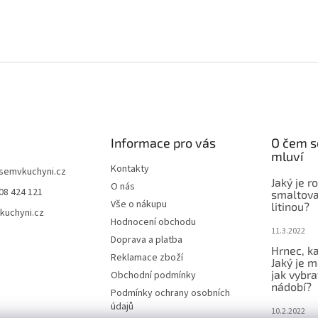
Informace pro vás
O čem s
mluví
Kontakty
jsemvkuchyni.cz
Jaký je r
O nás
08 424 121
smaltova
Vše o nákupu
litinou?
kuchyni.cz
Hodnocení obchodu
11.3.2022
Doprava a platba
Hrnec, ka
Reklamace zboží
Jaký je m
jak vybra
Obchodní podmínky
nádobí?
Podmínky ochrany osobních
údajů
10.2.2022