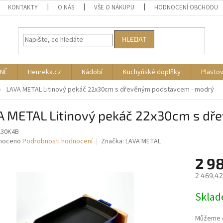
KONTAKTY
O NÁS
VŠE O NÁKUPU
HODNOCENÍ OBCHODU
HLEDAT
NĚ
Heureka.cz
Nádobí
Kuchyňské doplňky
Plasto
LAVA METAL Litinový pekáč 22x30cm s dřevěným podstavcem - modrý
A METAL Litinový pekáč 22x30cm s d
230K4B
né
noceno
Podrobnosti hodnocení
Značka:
LAVA METAL
ní
2 9
u
2 469,42
Měrná
Skla
cena:
ek.
Můžeme d