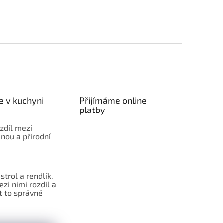
e v kuchyni
Přijímáme online
platby
ozdíl mezi
nou a přírodní
strol a rendlík.
ezi nimi rozdíl a
t to správné