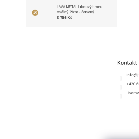
LAVA METAL Litinový hrnec
oválný 29cm - červený
3 756 Kč
Z
á
p
a
t
Kontakt
í
info
@
+420 6
Jsemv