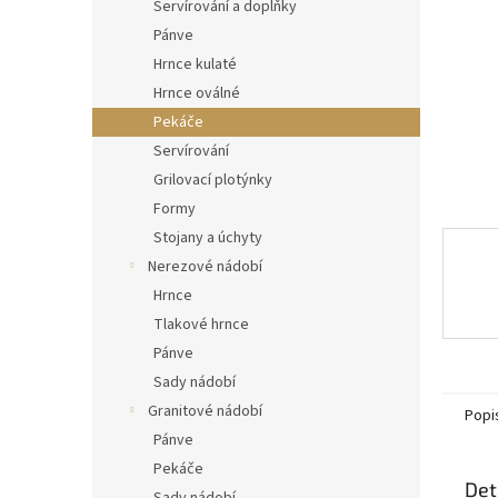
n
Servírování a doplňky
e
Pánve
l
Hrnce kulaté
Hrnce oválné
Pekáče
Servírování
Grilovací plotýnky
Formy
Stojany a úchyty
Nerezové nádobí
Hrnce
Tlakové hrnce
Pánve
Sady nádobí
Granitové nádobí
Popi
Pánve
Pekáče
Det