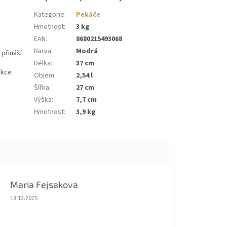
Kategorie
:
Pekáče
Hmotnost
:
3 kg
EAN
:
8680215493068
Barva
:
Modrá
 přináší
Délka
:
37 cm
ukce
Objem
:
2,54 l
Šířka
:
27 cm
Výška
:
7,7 cm
Hmotnost
:
3,9 kg
Maria Fejsakova
Hodnocení obchodu je 5 z 5 hvězdiček.
18.12.2025