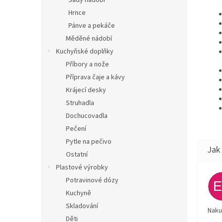
Sady nádobí
Hrnce
Pánve a pekáče
Měděné nádobí
Kuchyňské doplňky
Příbory a nože
Příprava čaje a kávy
Krájecí desky
Struhadla
Dochucovadla
Pečení
Pytle na pečivo
Ostatní
Plastové výrobky
Potravinové dózy
Kuchyně
Skladování
Naku
Děti