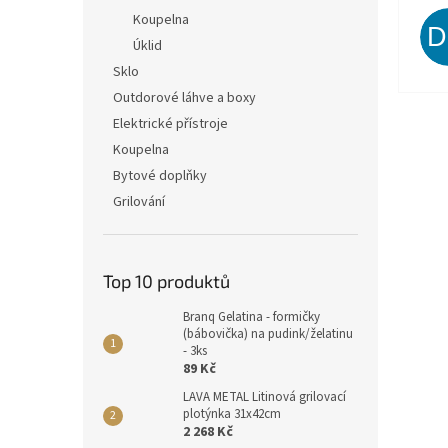
Koupelna
Úklid
Sklo
Outdorové láhve a boxy
Elektrické přístroje
Koupelna
Bytové doplňky
Grilování
Top 10 produktů
Branq Gelatina - formičky
(bábovička) na pudink/želatinu
- 3ks
89 Kč
LAVA METAL Litinová grilovací
plotýnka 31x42cm
2 268 Kč