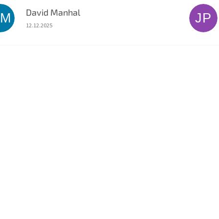
David Manhal
DM
JP
Hodnocení obchodu je 5 z 5 hvězdiček.
12.12.2025