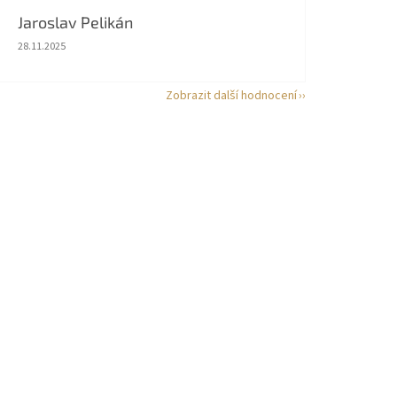
Jaroslav Pelikán
Hodnocení obchodu je 5 z 5 hvězdiček.
28.11.2025
Zobrazit další hodnocení