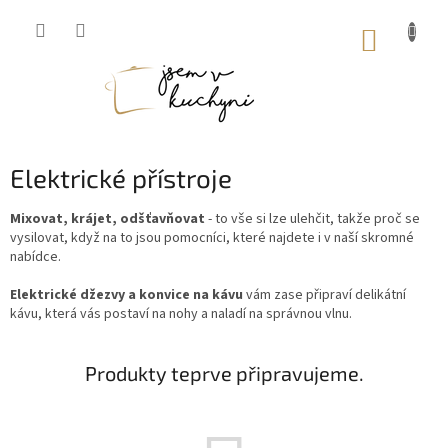
Přejít
na
NÁKUP
obsah
KOŠÍK
Elektrické přístroje
Mixovat, krájet, odšťavňovat
- to vše si lze ulehčit, takže proč se
vysilovat, když na to jsou pomocníci, které najdete i v naší skromné
nabídce.
Elektrické džezvy a konvice na kávu
vám zase připraví delikátní
kávu, která vás postaví na nohy a naladí na správnou vlnu.
Produkty teprve připravujeme.