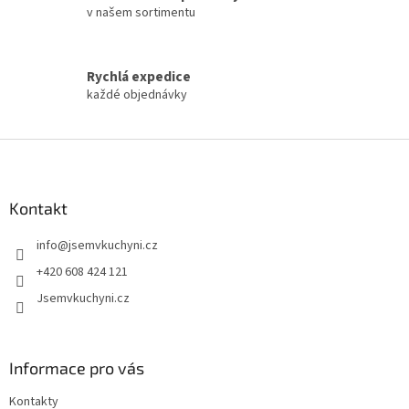
v našem sortimentu
Rychlá expedice
každé objednávky
Z
á
p
a
Kontakt
t
info
@
jsemvkuchyni.cz
í
+420 608 424 121
Jsemvkuchyni.cz
Informace pro vás
Kontakty