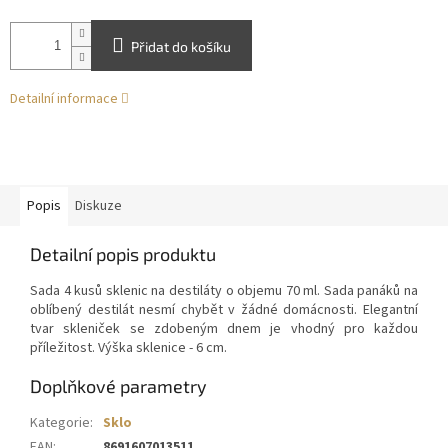
Přidat do košíku
Detailní informace
Popis
Diskuze
Detailní popis produktu
Sada 4 kusů sklenic na destiláty o objemu 70 ml. Sada panáků na
oblíbený destilát nesmí chybět v žádné domácnosti. Elegantní
tvar skleniček se zdobeným dnem je vhodný pro každou
příležitost. Výška sklenice - 6 cm.
Doplňkové parametry
Kategorie
:
Sklo
EAN
:
8691607013511