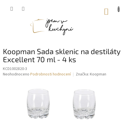
Přejít
na
NÁKUP
obsah
KOŠÍK
Koopman Sada sklenic na destiláty
Excellent 70 ml - 4 ks
KCD1002820-3
Průměrné
Neohodnoceno
Podrobnosti hodnocení
Značka:
Koopman
hodnocení
produktu
je
0,0
z
5
hvězdiček.