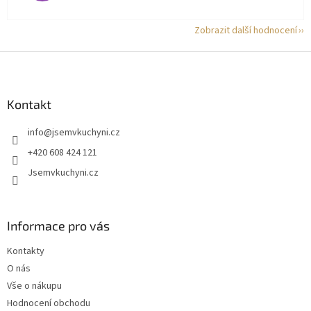
Zobrazit další hodnocení
Z
á
p
a
Kontakt
t
info
@
jsemvkuchyni.cz
í
+420 608 424 121
Jsemvkuchyni.cz
Informace pro vás
Kontakty
O nás
Vše o nákupu
Hodnocení obchodu