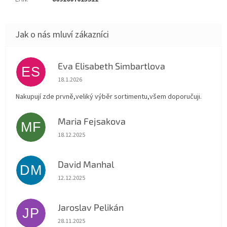
Eva Elisabeth Simbartlova
ES
Hodnocení obchodu je 5 z 5 hvězdiček.
18.1.2026
Nakupují zde prvně,veliký výběr sortimentu,všem doporučuji.
Maria Fejsakova
MF
Hodnocení obchodu je 5 z 5 hvězdiček.
18.12.2025
David Manhal
DM
Hodnocení obchodu je 5 z 5 hvězdiček.
12.12.2025
Jaroslav Pelikán
JP
Hodnocení obchodu je 5 z 5 hvězdiček.
28.11.2025