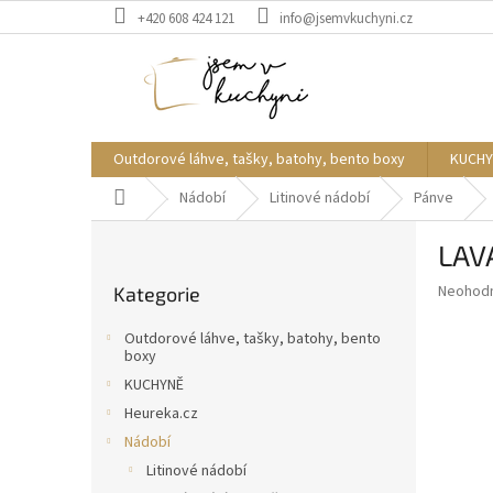
Přejít
+420 608 424 121
info@jsemvkuchyni.cz
na
obsah
Outdorové láhve, tašky, batohy, bento boxy
KUCHY
Domů
Nádobí
Litinové nádobí
Pánve
P
LAV
o
Přeskočit
s
Průměr
Neohod
Kategorie
kategorie
t
hodnoce
r
produkt
Outdorové láhve, tašky, batohy, bento
a
je
boxy
0,0
n
KUCHYNĚ
z
n
Heureka.cz
5
í
hvězdič
Nádobí
p
Litinové nádobí
a