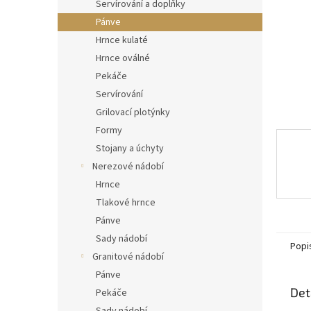
n
Servírování a doplňky
e
Pánve
l
Hrnce kulaté
Hrnce oválné
Pekáče
Servírování
Grilovací plotýnky
Formy
Stojany a úchyty
Nerezové nádobí
Hrnce
Tlakové hrnce
Pánve
Sady nádobí
Popi
Granitové nádobí
Pánve
Det
Pekáče