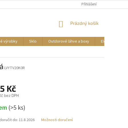
DOPRAVA A PLATBA
REKLAMACE ZBOŽÍ
Přihlášení
OBCHODNÍ PODMÍNKY
NÁKUPNÍ
Prázdný košík
KOŠÍK
vé výrobky
Sklo
Outdorové láhve a boxy
Elektrické příst
á
LVYTV20K0R
5 Kč
 Kč bez DPH
dem
(>5 ks)
oručit do:
11.8.2026
Možnosti doručení