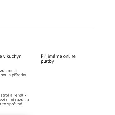
e v kuchyni
Přijímáme online
platby
ozdíl mezi
nou a přírodní
strol a rendlík.
ezi nimi rozdíl a
t to správné