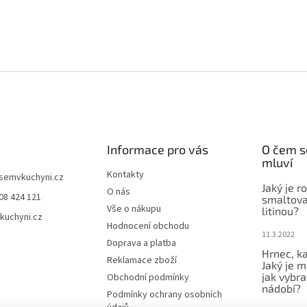
Informace pro vás
O čem s
mluví
Kontakty
jsemvkuchyni.cz
Jaký je r
O nás
08 424 121
smaltova
Vše o nákupu
litinou?
kuchyni.cz
Hodnocení obchodu
11.3.2022
Doprava a platba
Hrnec, ka
Reklamace zboží
Jaký je m
jak vybra
Obchodní podmínky
nádobí?
Podmínky ochrany osobních