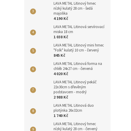
LAVA METAL Litinový hrnec
nízký kulatý 28 cm - šedá
majolika
4 190 Kč
LAVA METAL Litinová servírovací
miska 18 cm
1 038 Kč
LAVA METAL Litinový mini hrnec
"Folk" kulatý 10 cm - červený
845 Kč
LAVA METAL Litinová forma na
chléb 24x27 cm - červená
4 020 Kč
LAVA METAL Litinový pekáč
22x30cm s dřevěným
podstavcem - modrý
2 988 Kč
LAVA METAL Litinová duo
plotýnka 26x32cm
1 740 Kč
LAVA METAL Litinový hrnec
nízký kulatý 28 cm - červený