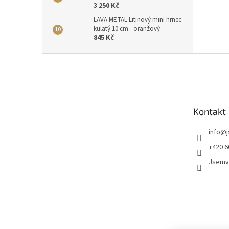
3 250 Kč
LAVA METAL Litinový mini hrnec
kulatý 10 cm - oranžový
845 Kč
Z
á
p
a
t
Kontakt
í
info
@
+420 6
Jsemv