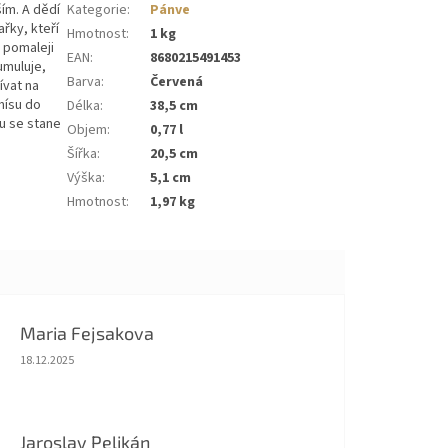
ším. A dědí
Kategorie
:
Pánve
řky, kteří
Hmotnost
:
1 kg
e pomaleji
EAN
:
8680215491453
umuluje,
Barva
:
Červená
ívat na
mísu do
Délka
:
38,5 cm
u se stane
Objem
:
0,77 l
Šířka
:
20,5 cm
Výška
:
5,1 cm
Hmotnost
:
1,97 kg
Maria Fejsakova
Hodnocení obchodu je 5 z 5 hvězdiček.
18.12.2025
Jaroslav Pelikán