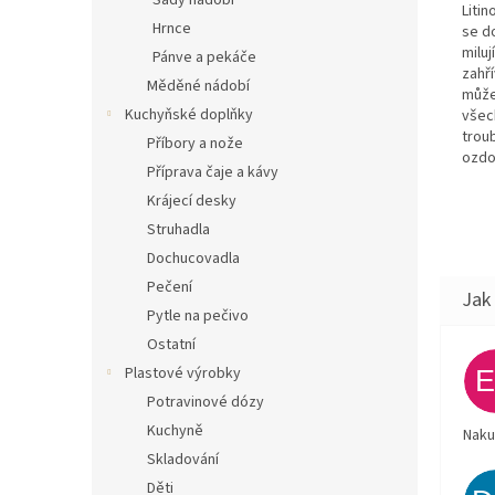
Sady nádobí
Litin
Hrnce
se do
miluj
Pánve a pekáče
zahří
Měděné nádobí
může
Kuchyňské doplňky
všech
trou
Příbory a nože
ozdo
Příprava čaje a kávy
Krájecí desky
Struhadla
Dochucovadla
Pečení
Pytle na pečivo
Ostatní
Plastové výrobky
Potravinové dózy
Kuchyně
Naku
Skladování
Děti