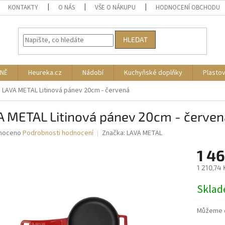
KONTAKTY
O NÁS
VŠE O NÁKUPU
HODNOCENÍ OBCHODU
HLEDAT
NĚ
Heureka.cz
Nádobí
Kuchyňské doplňky
Plasto
LAVA METAL Litinová pánev 20cm - červená
A METAL Litinová pánev 20cm - červen
né
noceno
Podrobnosti hodnocení
Značka:
LAVA METAL
ní
1 46
u
1 210,74
Měrná
Skla
cena:
ek.
Můžeme d