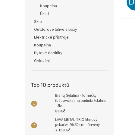
Koupelna
Úklid
Sklo
Outdorové láhve a boxy
Elektrické přístroje
Koupelna
Bytové doplňky
Grilování
Top 10 produktů
Branq Gelatina - formičky
(bábovička) na pudink/želatinu
- 3ks
89 Kč
LAVA METAL TRIO litinový
pekáček 26x30 cm - červený
2 150 Kč