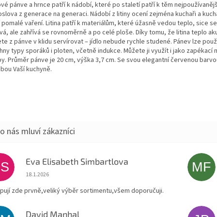
ové pánve a hrnce patří k nádobí, které po staletí patří k těm nejpoužívaněj
slova z generace na generaci. Nádobí z litiny ocení zejména kuchaři a kucha
í pomalé vaření. Litina patří k materiálům, které úžasně vedou teplo, sice s
vá, ale zahřívá se rovnoměrně a po celé ploše. Díky tomu, že litina teplo ak
te z pánve v klidu servírovat – jídlo nebude rychle studené. Pánev lze použ
ny typy sporáků i ploten, včetně indukce. Můžete ji využít i jako zapékací 
by. Průměr pánve je 20 cm, výška 3,7 cm. Se svou elegantní červenou barvo
bou Vaší kuchyně.
Eva Elisabeth Simbartlova
ES
MF
Hodnocení obchodu je 5 z 5 hvězdiček.
18.1.2026
pují zde prvně,veliký výběr sortimentu,všem doporučuji.
David Manhal