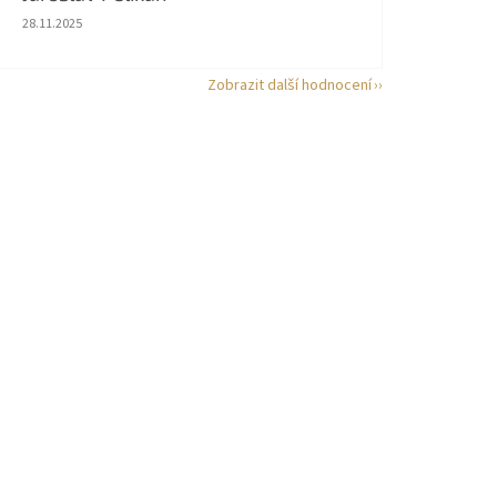
Hodnocení obchodu je 5 z 5 hvězdiček.
28.11.2025
Zobrazit další hodnocení