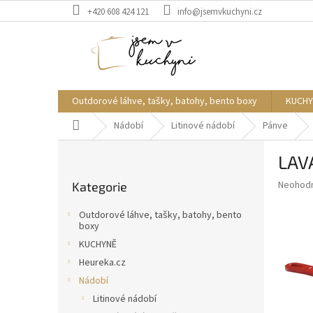
Přejít
+420 608 424 121
info@jsemvkuchyni.cz
na
obsah
Outdorové láhve, tašky, batohy, bento boxy
KUCHY
Domů
Nádobí
Litinové nádobí
Pánve
P
LAVA
o
Přeskočit
s
Průměr
Neohod
Kategorie
kategorie
t
hodnoce
r
produkt
Outdorové láhve, tašky, batohy, bento
a
je
boxy
0,0
n
KUCHYNĚ
z
n
Heureka.cz
5
í
hvězdič
Nádobí
p
Litinové nádobí
a