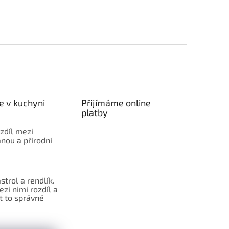
e v kuchyni
Přijímáme online
platby
ozdíl mezi
nou a přírodní
strol a rendlík.
ezi nimi rozdíl a
t to správné