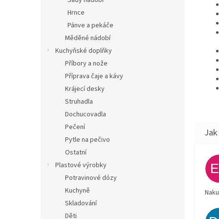
Sady nádobí
Hrnce
Pánve a pekáče
Měděné nádobí
Kuchyňské doplňky
Příbory a nože
Příprava čaje a kávy
Krájecí desky
Struhadla
Dochucovadla
Pečení
Pytle na pečivo
Ostatní
Plastové výrobky
Potravinové dózy
Kuchyně
Naku
Skladování
Děti