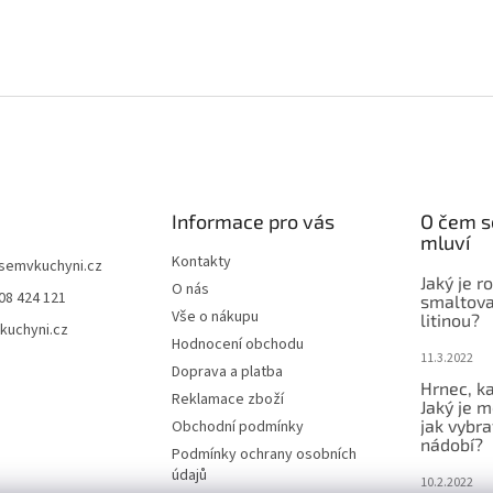
Informace pro vás
O čem s
mluví
Kontakty
jsemvkuchyni.cz
Jaký je r
O nás
08 424 121
smaltova
Vše o nákupu
litinou?
kuchyni.cz
Hodnocení obchodu
11.3.2022
Doprava a platba
Hrnec, ka
Reklamace zboží
Jaký je m
jak vybra
Obchodní podmínky
nádobí?
Podmínky ochrany osobních
údajů
10.2.2022