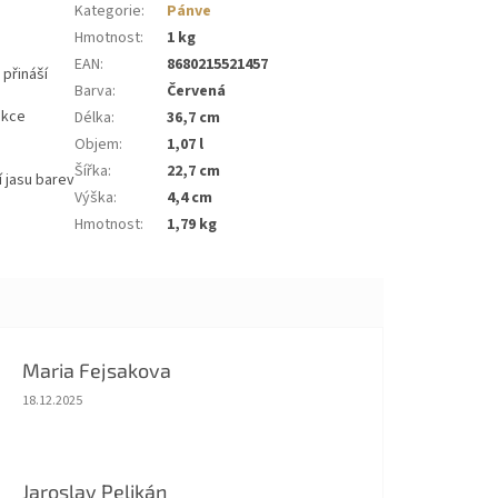
Kategorie
:
Pánve
Hmotnost
:
1 kg
EAN
:
8680215521457
 přináší
Barva
:
Červená
ukce
Délka
:
36,7 cm
Objem
:
1,07 l
Šířka
:
22,7 cm
 jasu barev
Výška
:
4,4 cm
Hmotnost
:
1,79 kg
Maria Fejsakova
Hodnocení obchodu je 5 z 5 hvězdiček.
18.12.2025
Jaroslav Pelikán