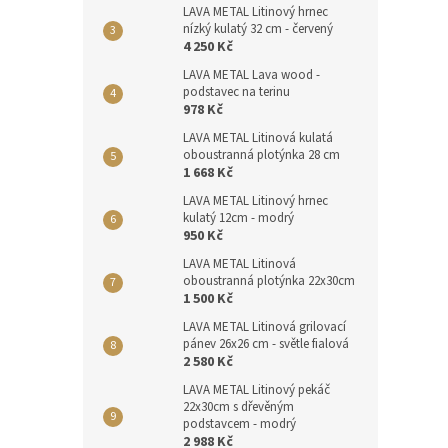
LAVA METAL Litinový hrnec
nízký kulatý 32 cm - červený
4 250 Kč
LAVA METAL Lava wood -
podstavec na terinu
978 Kč
LAVA METAL Litinová kulatá
oboustranná plotýnka 28 cm
1 668 Kč
LAVA METAL Litinový hrnec
kulatý 12cm - modrý
950 Kč
LAVA METAL Litinová
oboustranná plotýnka 22x30cm
1 500 Kč
LAVA METAL Litinová grilovací
pánev 26x26 cm - světle fialová
2 580 Kč
LAVA METAL Litinový pekáč
22x30cm s dřevěným
podstavcem - modrý
2 988 Kč