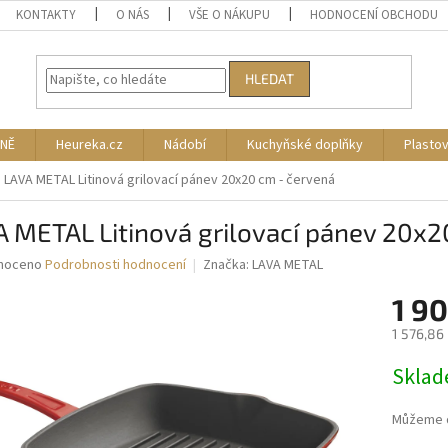
KONTAKTY
O NÁS
VŠE O NÁKUPU
HODNOCENÍ OBCHODU
HLEDAT
NĚ
Heureka.cz
Nádobí
Kuchyňské doplňky
Plasto
LAVA METAL Litinová grilovací pánev 20x20 cm - červená
 METAL Litinová grilovací pánev 20x2
né
noceno
Podrobnosti hodnocení
Značka:
LAVA METAL
ní
1 9
u
1 576,86
Měrná
Skla
cena:
ek.
Můžeme d