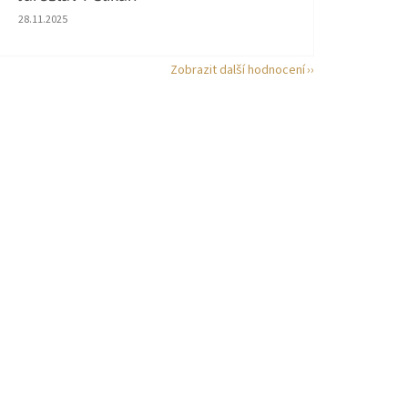
Hodnocení obchodu je 5 z 5 hvězdiček.
28.11.2025
Zobrazit další hodnocení