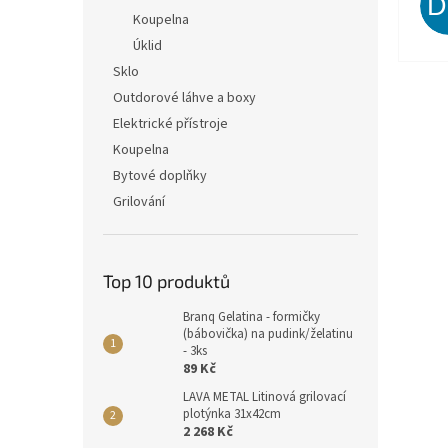
Koupelna
Úklid
Sklo
Outdorové láhve a boxy
Elektrické přístroje
Koupelna
Bytové doplňky
Grilování
Top 10 produktů
Branq Gelatina - formičky
(bábovička) na pudink/želatinu
- 3ks
89 Kč
LAVA METAL Litinová grilovací
plotýnka 31x42cm
2 268 Kč