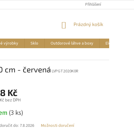
DOPRAVA A PLATBA
REKLAMACE ZBOŽÍ
Přihlášení
OBCHODNÍ PODMÍNKY
NÁKUPNÍ
Prázdný košík
KOŠÍK
vé výrobky
Sklo
Outdorové láhve a boxy
Elektrické příst
0 cm - červená
LVPGT2020K0R
08 Kč
 Kč bez DPH
dem
(3 ks)
oručit do:
7.8.2026
Možnosti doručení