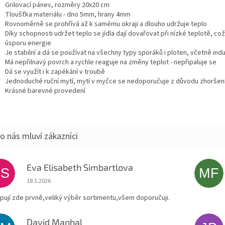
Grilovací pánev, rozměry 20x20 cm
Tloušťka materiálu - dno 5mm, hrany 4mm
Rovnoměrně se prohřívá až k samému okraji a dlouho udržuje teplo
Díky schopnosti udržet teplo se jídla dají dovařovat při nízké teplotě, což
úsporu energie
Je stabilní a dá se používat na všechny typy sporáků i ploten, včetně ind
Má nepřilnavý povrch a rychle reaguje na změny
teplot -
nepřipaluje se
Dá se využít i k zapékání v troubě
Jednoduché ruční mytí, mytí v myčce se nedoporučuje z důvodu zhoršení
Krásné barevné provedení
Eva Elisabeth Simbartlova
ES
MF
Hodnocení obchodu je 5 z 5 hvězdiček.
18.1.2026
pují zde prvně,veliký výběr sortimentu,všem doporučuji.
David Manhal