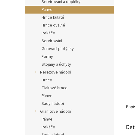
n
Servírování a doplňky
e
Pánve
l
Hrnce kulaté
Hrnce oválné
Pekáče
Servírování
Grilovací plotýnky
Formy
Stojany a úchyty
Nerezové nádobí
Hrnce
Tlakové hrnce
Pánve
Sady nádobí
Popi
Granitové nádobí
Pánve
Det
Pekáče