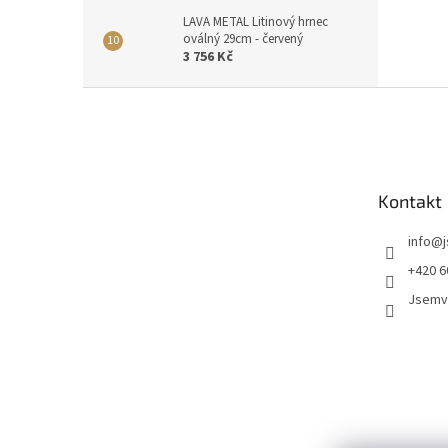
LAVA METAL Litinový hrnec
oválný 29cm - červený
3 756 Kč
Z
á
p
a
t
Kontakt
í
info
@
+420 6
Jsemv