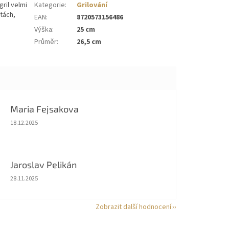
ril velmi
Kategorie
:
Grilování
tách,
EAN
:
8720573156486
Výška
:
25 cm
Průměr
:
26,5 cm
Maria Fejsakova
Hodnocení obchodu je 5 z 5 hvězdiček.
18.12.2025
Jaroslav Pelikán
Hodnocení obchodu je 5 z 5 hvězdiček.
28.11.2025
Zobrazit další hodnocení