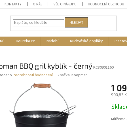
KONTAKTY
O NÁS
VŠE O NÁKUPU
HODNOCENÍ OBCHODU
HLEDAT
NĚ
Heureka.cz
Nádobí
Kuchyňské doplňky
Plasto
man BBQ gril kyblík - černý
KC80901160
né
noceno
Podrobnosti hodnocení
Značka:
Koopman
ní
1 0
u
900,83 K
Měrná
Skla
cena:
ek.
Můžeme d