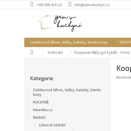
Přejít
+420 608 424 121
info@jsemvkuchyni.cz
na
obsah
Outdorové láhve, tašky, batohy, bento boxy
KUCHY
Domů
Grilování
Koopman BBQ gril kyblík - černý
P
Koop
o
Přeskočit
s
Průměr
Neohod
Kategorie
kategorie
t
hodnoce
r
produkt
Outdorové láhve, tašky, batohy, bento
a
je
boxy
0,0
n
KUCHYNĚ
z
n
Heureka.cz
5
í
hvězdič
Nádobí
p
Litinové nádobí
a