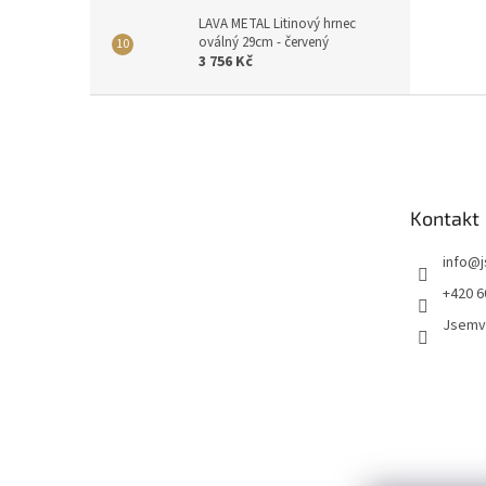
LAVA METAL Litinový hrnec
oválný 29cm - červený
3 756 Kč
Z
á
p
a
t
Kontakt
í
info
@
+420 6
Jsemv