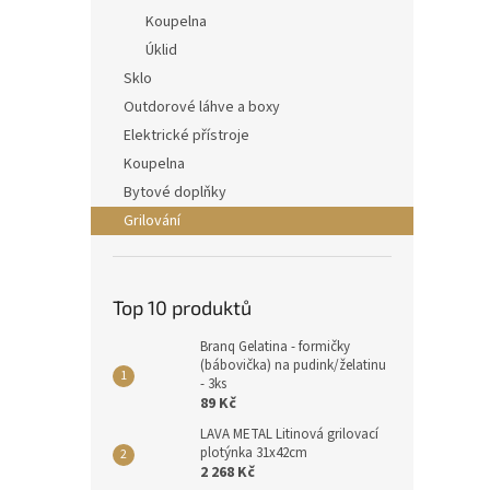
Koupelna
Úklid
Sklo
Outdorové láhve a boxy
Elektrické přístroje
Koupelna
Bytové doplňky
Grilování
Top 10 produktů
Branq Gelatina - formičky
(bábovička) na pudink/želatinu
- 3ks
89 Kč
LAVA METAL Litinová grilovací
plotýnka 31x42cm
2 268 Kč