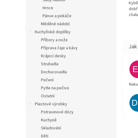
Sady nádobí
Kybl
Hrnce
dobř
chal
Pánve a pekáče
Měděné nádobí
Kuchyňské doplňky
Příbory a nože
Příprava čaje a kávy
Krájecí desky
Struhadla
Dochucovadla
Pečení
Naku
Pytle na pečivo
Ostatní
Plastové výrobky
Potravinové dózy
Kuchyně
Skladování
Děti