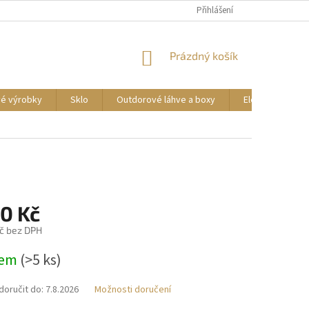
DOPRAVA A PLATBA
REKLAMACE ZBOŽÍ
Přihlášení
OBCHODNÍ PODMÍNKY
NÁKUPNÍ
Prázdný košík
KOŠÍK
vé výrobky
Sklo
Outdorové láhve a boxy
Elektrické příst
90 Kč
č bez DPH
dem
(>5 ks)
oručit do:
7.8.2026
Možnosti doručení