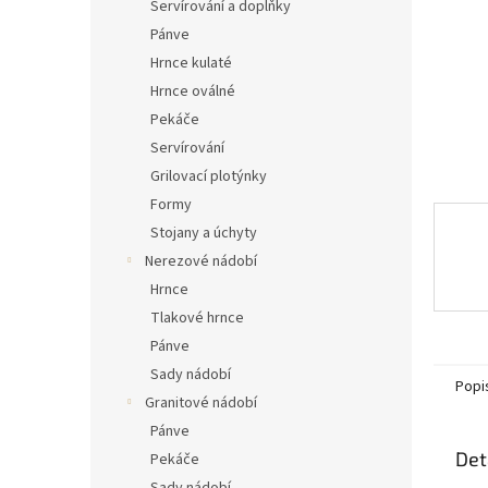
n
Servírování a doplňky
e
Pánve
l
Hrnce kulaté
Hrnce oválné
Pekáče
Servírování
Grilovací plotýnky
Formy
Stojany a úchyty
Nerezové nádobí
Hrnce
Tlakové hrnce
Pánve
Sady nádobí
Popi
Granitové nádobí
Pánve
Det
Pekáče