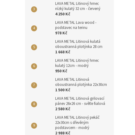
LAVA METAL Litinový hrnec
nízký kulatý 32 cm - červený
4 250 Kč
LAVA METAL Lava wood -
podstavec na terinu
978 Kč
LAVA METAL Litinová kulatá
oboustranná plotýnka 28 cm
1 668 Kč
LAVA METAL Litinový hrnec
kulatý 12cm - modrý
950 Kč
LAVA METAL Litinová
oboustranná plotýnka 22x30cm
1 500 Kč
LAVA METAL Litinová grilovací
pánev 26x26 cm - světle fialová
2 580 Kč
LAVA METAL Litinový pekáč
22x30cm s dřevěným
podstavcem - modrý
2 988 Kč