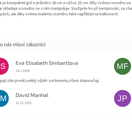
ík je kompaktní gril o průměru 26 cm a výšce 25 cm.
Díky svému rozměru se g
e skladuje a snadno se s ním manipuluje. Využijete ho při kempování, na cha
upách, ale díky svému malému rozměru také například na balkonech.
Eva Elisabeth Simbartlova
ES
MF
Hodnocení obchodu je 5 z 5 hvězdiček.
18.1.2026
pují zde prvně,veliký výběr sortimentu,všem doporučuji.
David Manhal
DM
JP
Hodnocení obchodu je 5 z 5 hvězdiček.
12.12.2025