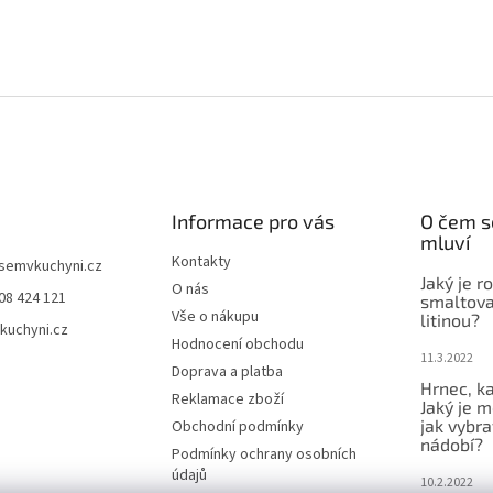
Informace pro vás
O čem s
mluví
Kontakty
jsemvkuchyni.cz
Jaký je r
O nás
08 424 121
smaltova
Vše o nákupu
litinou?
kuchyni.cz
Hodnocení obchodu
11.3.2022
Doprava a platba
Hrnec, ka
Reklamace zboží
Jaký je m
jak vybra
Obchodní podmínky
nádobí?
Podmínky ochrany osobních
údajů
10.2.2022