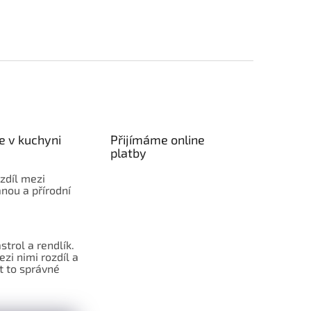
e v kuchyni
Přijímáme online
platby
ozdíl mezi
nou a přírodní
strol a rendlík.
ezi nimi rozdíl a
t to správné