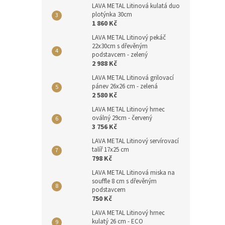
LAVA METAL Litinová kulatá duo
plotýnka 30cm
1 860 Kč
LAVA METAL Litinový pekáč
22x30cm s dřevěným
podstavcem - zelený
2 988 Kč
LAVA METAL Litinová grilovací
pánev 26x26 cm - zelená
2 580 Kč
LAVA METAL Litinový hrnec
oválný 29cm - červený
3 756 Kč
LAVA METAL Litinový servírovací
talíř 17x25 cm
798 Kč
LAVA METAL Litinová miska na
souffle 8 cm s dřevěným
podstavcem
750 Kč
LAVA METAL Litinový hrnec
kulatý 26 cm - ECO