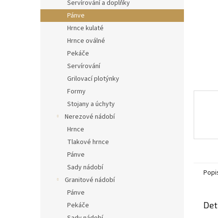
n
Servírování a doplňky
e
Pánve
l
Hrnce kulaté
Hrnce oválné
Pekáče
Servírování
Grilovací plotýnky
Formy
Stojany a úchyty
Nerezové nádobí
Hrnce
Tlakové hrnce
Pánve
Sady nádobí
Popi
Granitové nádobí
Pánve
Det
Pekáče