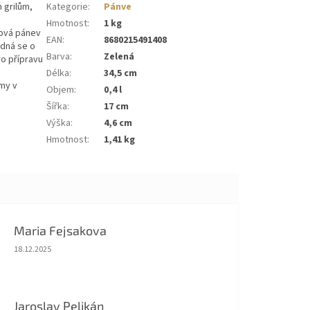
 grilům,
Kategorie
:
Pánve
Hmotnost
:
1 kg
nová pánev
EAN
:
8680215491408
dná se o
Barva
:
Zelená
ro přípravu
Délka
:
34,5 cm
rmy v
Objem
:
0,4 l
Šířka
:
17 cm
Výška
:
4,6 cm
Hmotnost
:
1,41 kg
Maria Fejsakova
Hodnocení obchodu je 5 z 5 hvězdiček.
18.12.2025
Jaroslav Pelikán