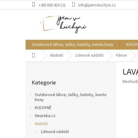
Přejít
+420 608 424 121
info@jsemvkuchyni.cz
na
obsah
Outdorové láhve, tašky, batohy, bento boxy
KUCHY
Domů
Nádobí
Litinové nádobí
Pánve
P
LAV
o
Přeskočit
s
Průměr
Neohod
Kategorie
kategorie
t
hodnoce
r
produkt
Outdorové láhve, tašky, batohy, bento
a
je
boxy
0,0
n
KUCHYNĚ
z
n
Heureka.cz
5
í
hvězdič
Nádobí
p
Litinové nádobí
a