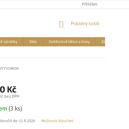
DOPRAVA A PLATBA
REKLAMACE ZBOŽÍ
Přihlášení
OBCHODNÍ PODMÍNKY
NÁKUPNÍ
Prázdný košík
KOŠÍK
vé výrobky
Sklo
Outdorové láhve a boxy
Elektrické příst
LVYTV16K0G
0 Kč
 Kč bez DPH
dem
(3 ks)
oručit do:
11.8.2026
Možnosti doručení