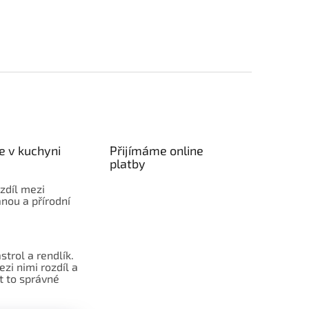
e v kuchyni
Přijímáme online
platby
ozdíl mezi
nou a přírodní
strol a rendlík.
ezi nimi rozdíl a
t to správné