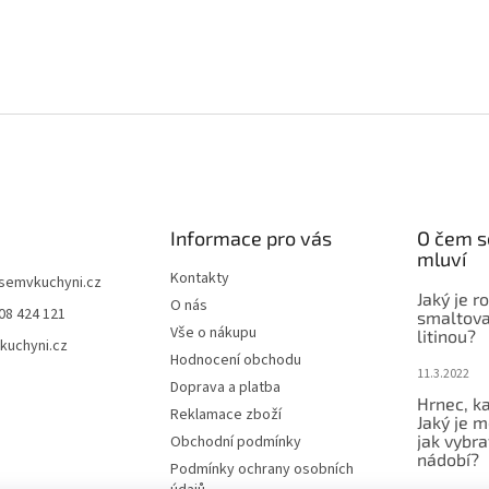
Informace pro vás
O čem s
mluví
Kontakty
jsemvkuchyni.cz
Jaký je r
O nás
08 424 121
smaltova
Vše o nákupu
litinou?
kuchyni.cz
Hodnocení obchodu
11.3.2022
Doprava a platba
Hrnec, ka
Reklamace zboží
Jaký je m
jak vybra
Obchodní podmínky
nádobí?
Podmínky ochrany osobních