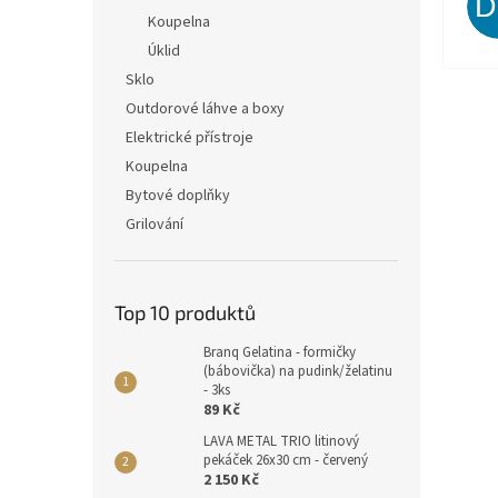
Koupelna
Úklid
Sklo
Outdorové láhve a boxy
Elektrické přístroje
Koupelna
Bytové doplňky
Grilování
Top 10 produktů
Branq Gelatina - formičky
(bábovička) na pudink/želatinu
- 3ks
89 Kč
LAVA METAL TRIO litinový
pekáček 26x30 cm - červený
2 150 Kč