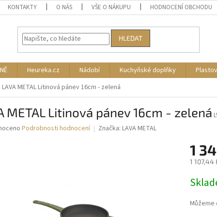
KONTAKTY
O NÁS
VŠE O NÁKUPU
HODNOCENÍ OBCHODU
HLEDAT
NĚ
Heureka.cz
Nádobí
Kuchyňské doplňky
Plasto
LAVA METAL Litinová pánev 16cm - zelená
A METAL Litinová pánev 16cm - zelená
né
noceno
Podrobnosti hodnocení
Značka:
LAVA METAL
ní
1 34
u
1 107,44
Měrná
Skla
cena:
ek.
Můžeme d