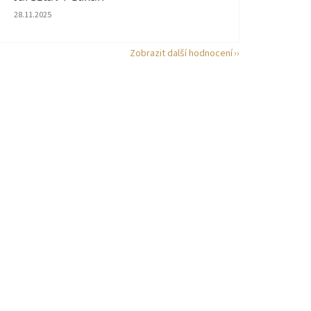
Hodnocení obchodu je 5 z 5 hvězdiček.
28.11.2025
Zobrazit další hodnocení