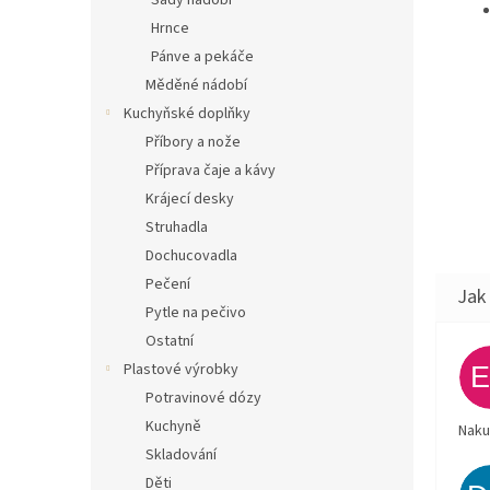
Sady nádobí
Hrnce
Pánve a pekáče
Měděné nádobí
Kuchyňské doplňky
Příbory a nože
Příprava čaje a kávy
Krájecí desky
Struhadla
Dochucovadla
Pečení
Pytle na pečivo
Ostatní
Plastové výrobky
Potravinové dózy
Kuchyně
Naku
Skladování
Děti