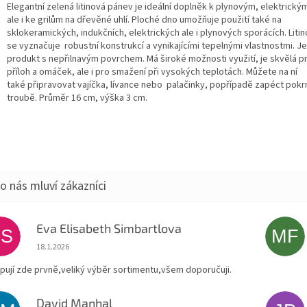
Elegantní zelená litinová pánev je i
deální doplněk k plynovým, elektrickým
ale i ke grilům na dřevěné uhlí.
Ploché dno umožňuje použití také na
sklokeramických, indukčních, elektrických ale i plynových sporácích. Liti
se vyznačuje r
obustní konstrukcí a vynikajícími tepelnými vlastnostmi.
Je
produkt s nepřilnavým povrchem. Má š
iroké možnosti využití, je skvělá
p
příloh a omáček, ale i pro smažení při vysokých teplotách. Můžete na ní
také
připravovat vajíčka, lívance nebo palačinky, popřípadě zapéct pok
troubě. Průměr 16 cm, výška 3 cm.
Eva Elisabeth Simbartlova
ES
MF
Hodnocení obchodu je 5 z 5 hvězdiček.
18.1.2026
pují zde prvně,veliký výběr sortimentu,všem doporučuji.
David Manhal