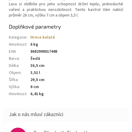
Lava si oblíbíte pro jeho schopnost držet teplo, jednoduché
vaření a praktickou nerozbitnost. Tento kastrol Vám nabízí
průměr 28 cm, výšku 7 cm a objem 3,5 l.
Doplňkové parametry
Kategorie
:
Hrnce kulaté
Hmotnost
:
6 kg
EAN
:
8682998017448
Barva
:
Šedá
Délka
:
36,5 cm
Objem
:
3,51 l
Šířka
:
29,5 cm
Výška
:
8 cm
Hmotnost
:
6,41 kg