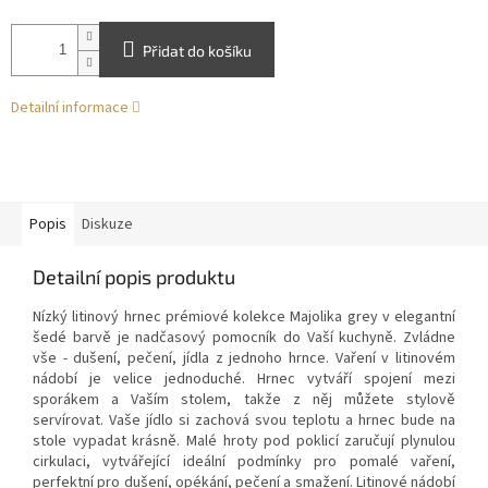
Přidat do košíku
Detailní informace
Popis
Diskuze
Detailní popis produktu
Nízký litinový hrnec prémiové kolekce Majolika grey v elegantní
šedé barvě je nadčasový pomocník do Vaší kuchyně. Zvládne
vše - dušení, pečení, jídla z jednoho hrnce. Vaření v litinovém
nádobí je velice jednoduché. Hrnec vytváří spojení mezi
sporákem a Vaším stolem, takže z něj můžete stylově
servírovat. Vaše jídlo si zachová svou teplotu a hrnec bude na
stole vypadat krásně. Malé hroty pod poklicí zaručují plynulou
cirkulaci, vytvářející ideální podmínky pro pomalé vaření,
perfektní pro dušení, opékání, pečení a smažení. Litinové nádobí