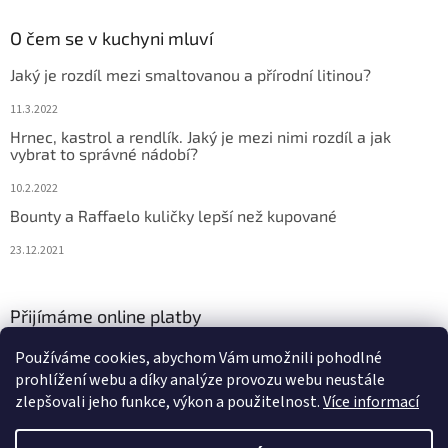
O čem se v kuchyni mluví
Jaký je rozdíl mezi smaltovanou a přírodní litinou?
11.3.2022
Hrnec, kastrol a rendlík. Jaký je mezi nimi rozdíl a jak
vybrat to správné nádobí?
10.2.2022
Bounty a Raffaelo kuličky lepší než kupované
23.12.2021
Přijímáme online platby
Používáme cookies, abychom Vám umožnili pohodlné
prohlížení webu a díky analýze provozu webu neustále
zlepšovali jeho funkce, výkon a použitelnost.
Více informací