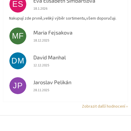
Eva Elisabeth Simbartlova
ES
Hodnocení obchodu je 5 z 5 hvězdiček.
18.1.2026
Nakupují zde prvně,veliký výběr sortimentu,všem doporučuji.
Maria Fejsakova
MF
Hodnocení obchodu je 5 z 5 hvězdiček.
18.12.2025
David Manhal
DM
Hodnocení obchodu je 5 z 5 hvězdiček.
12.12.2025
Jaroslav Pelikán
JP
Hodnocení obchodu je 5 z 5 hvězdiček.
28.11.2025
Zobrazit další hodnocení
Z
á