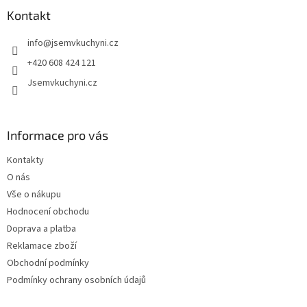
p
a
Kontakt
t
info
@
jsemvkuchyni.cz
í
+420 608 424 121
Jsemvkuchyni.cz
Informace pro vás
Kontakty
O nás
Vše o nákupu
Hodnocení obchodu
Doprava a platba
Reklamace zboží
Obchodní podmínky
Podmínky ochrany osobních údajů