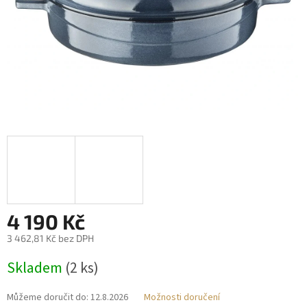
4 190 Kč
3 462,81 Kč bez DPH
Měrná
Skladem
(2 ks)
cena:
Můžeme doručit do:
12.8.2026
Možnosti doručení