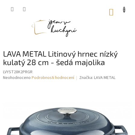
Přejít
na
NÁKUP
obsah
KOŠÍK
LAVA METAL Litinový hrnec nízký
kulatý 28 cm - šedá majolika
LVYST28K2PRGR
Průměrné
Neohodnoceno
Podrobnosti hodnocení
Značka:
LAVA METAL
hodnocení
produktu
je
0,0
z
5
hvězdiček.