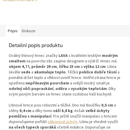
Detailní informace
Popis
Diskuze
Detailní popis produktu
Oválný litinový hrnec značky
LAVA
s kvalitním lesklým
modrým
smaltem
na povrchu Vás zaujme designem a výdrží. Hrnec má
objem 4,7 l
,
průměr 29 cm
,
šířku 23 cm
a
výšku 12 cm
. Litina
skvěle
vede
a
akumuluje teplo
. Těžká
poklice dobře těsní
a
pomáhá držet teplo a vlhkost uvnitř hrnce. Vnitřní strana hrnce je
opatřena
nepřilnavým povrchem
a vnější modrý smalt je
odolný vůči popraskání
,
oděru
a
vysokým teplotám
. Díky
svým jasným barvám se hrnec stane ozdobou Vaší kuchyně.
Litinové hrnce jsou robustní a těžké. Dno má tloušťku
0,5 cm
a
stěny
0,4 cm
a díky tomu
váží 6,8 kg
. Avšak
velké úchyty
pomůžou s manipulací
. Pro ještě snažší manipulaci s hrncem
doporučujeme pořídit
silikonové úchyty
. Litinu je vhodné využít
na všech typech sporáků
včetně indukce. Doporučuje se