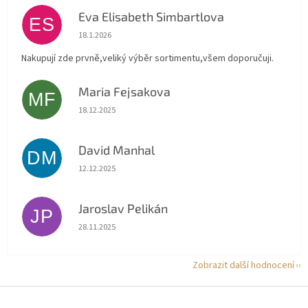
Eva Elisabeth Simbartlova
ES
Hodnocení obchodu je 5 z 5 hvězdiček.
18.1.2026
Nakupují zde prvně,veliký výběr sortimentu,všem doporučuji.
Maria Fejsakova
MF
Hodnocení obchodu je 5 z 5 hvězdiček.
18.12.2025
David Manhal
DM
Hodnocení obchodu je 5 z 5 hvězdiček.
12.12.2025
Jaroslav Pelikán
JP
Hodnocení obchodu je 5 z 5 hvězdiček.
28.11.2025
Zobrazit další hodnocení
Z