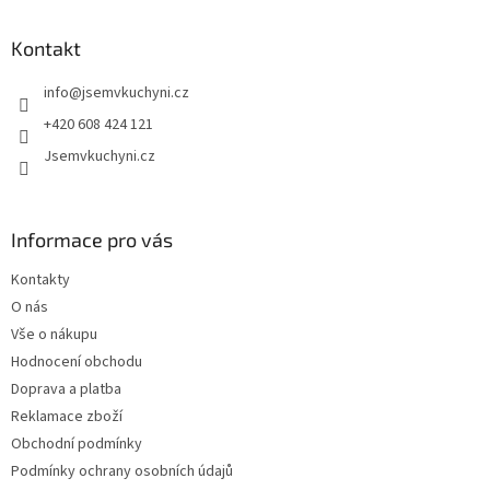
á
p
a
Kontakt
t
info
@
jsemvkuchyni.cz
í
+420 608 424 121
Jsemvkuchyni.cz
Informace pro vás
Kontakty
O nás
Vše o nákupu
Hodnocení obchodu
Doprava a platba
Reklamace zboží
Obchodní podmínky
Podmínky ochrany osobních údajů