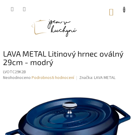
Přejít
na
NÁKUP
obsah
KOŠÍK
LAVA METAL Litinový hrnec oválný
29cm - modrý
LVOTC29K2B
Průměrné
Neohodnoceno
Podrobnosti hodnocení
Značka:
LAVA METAL
hodnocení
produktu
je
0,0
z
5
hvězdiček.