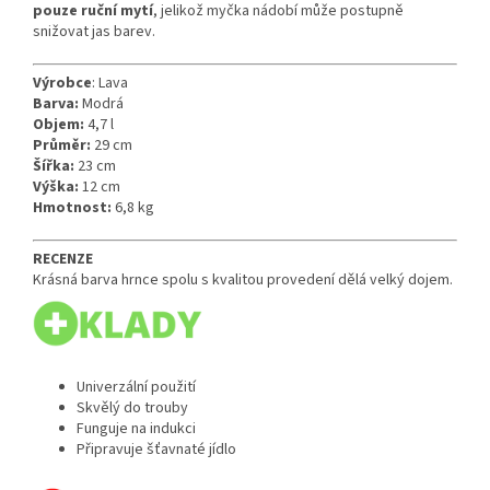
pouze ruční mytí
, jelikož myčka nádobí může postupně
snižovat jas barev.
Výrobce
: Lava
Barva:
Modrá
Objem:
4,7 l
Průměr:
29 cm
Šířka:
23 cm
Výška:
12 cm
Hmotnost:
6,8 kg
RECENZE
Krásná barva hrnce spolu s kvalitou provedení dělá velký dojem.
Univerzální použití
Skvělý do trouby
Funguje na indukci
Připravuje šťavnaté jídlo