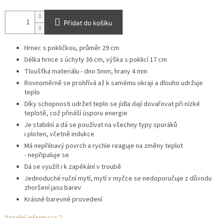
Přidat do košíku
Hrnec s pokličkou, průměr 29 cm
Délka hrnce s úchyty 36 cm, výška s poklicí 17 cm
Tloušťka materiálu - dno 5mm, hrany 4 mm
Rovnoměrně se prohřívá až k samému okraji a dlouho udržuje
teplo
Díky schopnosti udržet teplo se jídla dají dovařovat při nízké
teplotě, což přináší úsporu energie
Je stabilní a dá se používat na všechny typy sporáků
i ploten, včetně indukce
Má nepřilnavý povrch a rychle reaguje na změny
teplot
-
nepřipaluje se
Dá se využít i k zapékání v troubě
Jednoduché ruční mytí, mytí v myčce se nedoporučuje z důvodu
zhoršení jasu barev
Krásné barevné provedení