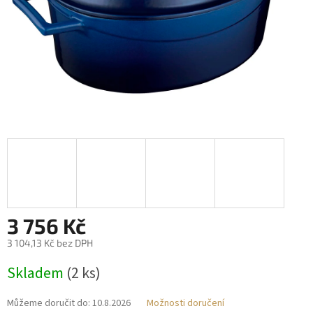
3 756 Kč
3 104,13 Kč bez DPH
Měrná
Skladem
(2 ks)
cena:
Můžeme doručit do:
10.8.2026
Možnosti doručení