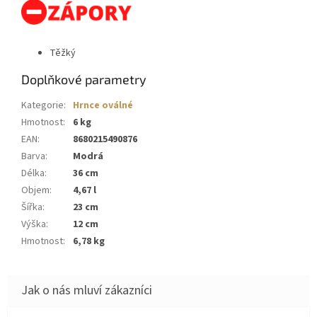
Těžký
Doplňkové parametry
Kategorie
:
Hrnce oválné
Hmotnost
:
6 kg
EAN
:
8680215490876
Barva
:
Modrá
Délka
:
36 cm
Objem
:
4,67 l
Šířka
:
23 cm
Výška
:
12 cm
Hmotnost
:
6,78 kg