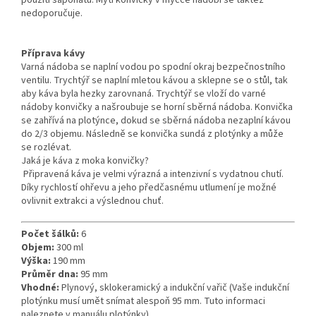
použití saponátu. Mytí konvičky v myčce nádobí se taktéž
nedoporučuje.
Příprava kávy
Varná nádoba se naplní vodou po spodní okraj bezpečnostního
ventilu. Trychtýř se naplní mletou kávou a sklepne se o stůl, tak
aby káva byla hezky zarovnaná. Trychtýř se vloží do varné
nádoby konvičky a našroubuje se horní sběrná nádoba. Konvička
se zahřívá na plotýnce, dokud se sběrná nádoba nezaplní kávou
do 2/3 objemu. Následně se konvička sundá z plotýnky a může
se rozlévat.
Jaká je káva z moka konvičky?
Připravená káva je velmi výrazná a intenzivní s vydatnou chutí.
Díky rychlostí ohřevu a jeho předčasnému utlumení je možné
ovlivnit extrakci a výslednou chuť.
Počet šálků:
6
Objem:
300 ml
Výška:
190 mm
Průměr dna:
95 mm
Vhodné:
Plynový, sklokeramický a indukční vařič (Vaše indukční
plotýnku musí umět snímat alespoň 95 mm. Tuto informaci
naleznete v manuálu plotýnky)