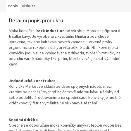
Popis
Diskuze
Detailní popis produktu
Moka konvička
Rock Induction
od výrobce Monix na přípravu 6-
ti šálků kávy. Je vyrobena z kvalitního hliníku a povrchově
upravena, tak aby imitovala povrch kamene. Červené prvky
ergonomické rukojeti a úchytu víka pěkně ladí. Hliníkové moka
konvičky jsou velice vyhledávané z důvodu, tvoření vrstvičky na
povrchu varné nádobky tzv. patin, která ovlivňuje chuť výsledné
kávy.
Jednoduchá konstrukce
Konvička Market se skládá ze dvou spojených nádob, mezi
kterými se nachází trychtýř na čerstvě mletou kávu. Nádoby od
sebe oddělíte šroubováním a na spodní části konvičky je možné
vidět kovový filtr a vyměnitelné silikonové těsnění.
Snadná údržba
Obecně se doporučuje moka konvičky umývat teplou vodou bez