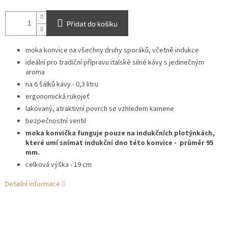
Přidat do košíku
moka konvice na všechny druhy sporáků, včetně indukce
ideální pro tradiční přípravu italské silné kávy s jedinečným
aroma
na 6 šálků kávy - 0,3 litru
ergonomická rukojeť
lakovaný, atraktivní povrch se vzhledem kamene
bezpečnostní ventil
moka konvička funguje pouze na indukčních plotýnkách,
které umí snímat indukční dno této konvice - průměr 95
mm.
celková výška - 19 cm
Detailní informace