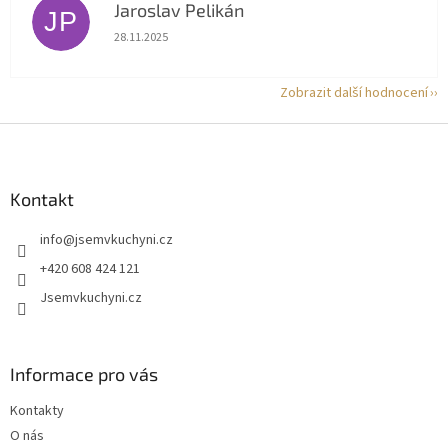
Jaroslav Pelikán
JP
Hodnocení obchodu je 5 z 5 hvězdiček.
28.11.2025
Zobrazit další hodnocení
Z
á
p
a
Kontakt
t
info
@
jsemvkuchyni.cz
í
+420 608 424 121
Jsemvkuchyni.cz
Informace pro vás
Kontakty
O nás