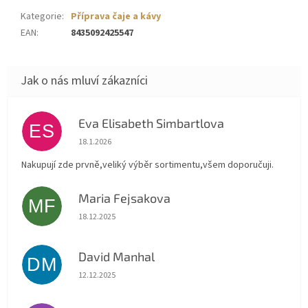
Kategorie
:
Příprava čaje a kávy
EAN
:
8435092425547
Eva Elisabeth Simbartlova
ES
Hodnocení obchodu je 5 z 5 hvězdiček.
18.1.2026
Nakupují zde prvně,veliký výběr sortimentu,všem doporučuji.
Maria Fejsakova
MF
Hodnocení obchodu je 5 z 5 hvězdiček.
18.12.2025
David Manhal
DM
Hodnocení obchodu je 5 z 5 hvězdiček.
12.12.2025