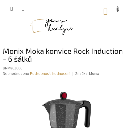
Přejít
na
NÁKUP
obsah
KOŠÍK
Monix Moka konvice Rock Induction
- 6 šálků
BRM861006
Průměrné
Neohodnoceno
Podrobnosti hodnocení
Značka:
Monix
hodnocení
produktu
je
0,0
z
5
hvězdiček.