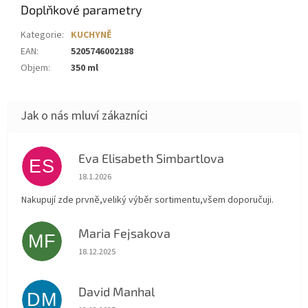
Doplňkové parametry
Kategorie
:
KUCHYNĚ
EAN
:
5205746002188
Objem
:
350 ml
Eva Elisabeth Simbartlova
ES
Hodnocení obchodu je 5 z 5 hvězdiček.
18.1.2026
Nakupují zde prvně,veliký výběr sortimentu,všem doporučuji.
Maria Fejsakova
MF
Hodnocení obchodu je 5 z 5 hvězdiček.
18.12.2025
David Manhal
DM
Hodnocení obchodu je 5 z 5 hvězdiček.