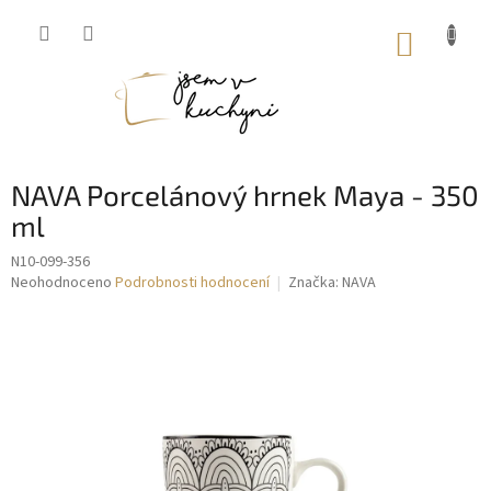
Přejít
na
NÁKUP
obsah
KOŠÍK
NAVA Porcelánový hrnek Maya - 350
ml
N10-099-356
Průměrné
Neohodnoceno
Podrobnosti hodnocení
Značka:
NAVA
hodnocení
produktu
je
0,0
z
5
hvězdiček.