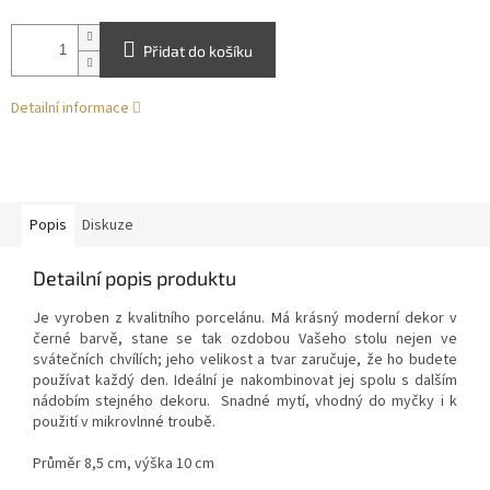
Přidat do košíku
Detailní informace
Popis
Diskuze
Detailní popis produktu
Je vyroben z kvalitního porcelánu. Má krásný moderní dekor v
černé barvě, stane se tak ozdobou Vašeho stolu nejen ve
svátečních chvílích; jeho velikost a tvar zaručuje, že ho budete
používat každý den. Ideální je nakombinovat jej spolu s dalším
nádobím stejného dekoru. Snadné mytí, vhodný do myčky i k
použití v mikrovlnné troubě.
Průměr 8,5 cm, výška 10 cm