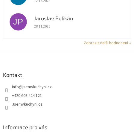
12.12.2025
Jaroslav Pelikán
JP
Hodnocení obchodu je 5 z 5 hvězdiček.
28.11.2025
Zobrazit další hodnocení
Z
á
p
a
Kontakt
t
info
@
jsemvkuchyni.cz
í
+420 608 424 121
Jsemvkuchyni.cz
Informace pro vás