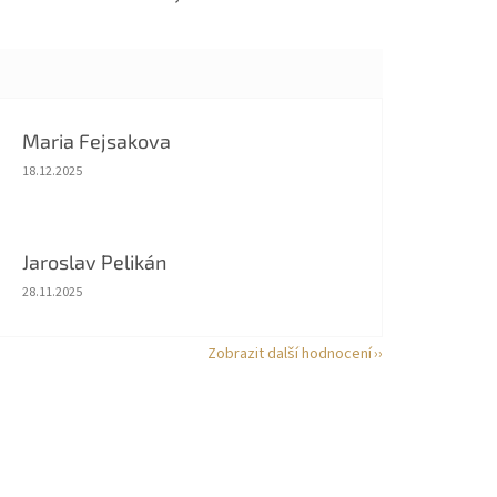
Maria Fejsakova
Hodnocení obchodu je 5 z 5 hvězdiček.
18.12.2025
Jaroslav Pelikán
Hodnocení obchodu je 5 z 5 hvězdiček.
28.11.2025
Zobrazit další hodnocení