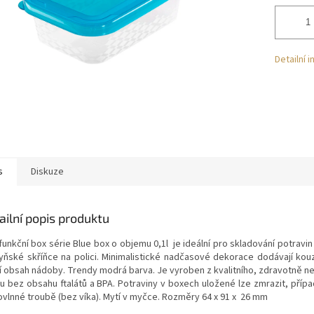
Detailní 
s
Diskuze
ailní popis produktu
funkční box série Blue box o objemu 0,1l je ideální pro skladování potravin v
yňské skříňce na polici.
Minimalistické nadčasové dekorace dodávají kou
jí obsah nádoby.
Trendy modrá barva
. Je vyroben z kvalitního, zdravotně 
tu bez obsahu ftalátů a BPA.
Potraviny v boxech uložené lze zmrazit, přípa
vlnné troubě (bez víka). Mytí v
myčce. Rozměry 64 x 91 x 26 mm