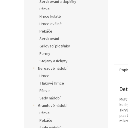
n
Servírování a doplňky
e
Pánve
l
Hrnce kulaté
Hrnce oválné
Pekáče
Servírování
Grilovací plotýnky
Formy
Stojany a úchyty
Nerezové nádobí
Popi
Hrnce
Tlakové hrnce
Det
Pánve
Sady nádobí
Multi
kuch
Granitové nádobí
skry
Pánve
plas
Pekáče
mikro