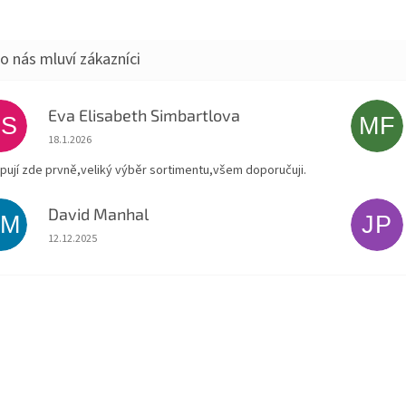
Eva Elisabeth Simbartlova
ES
MF
Hodnocení obchodu je 5 z 5 hvězdiček.
18.1.2026
pují zde prvně,veliký výběr sortimentu,všem doporučuji.
David Manhal
DM
JP
Hodnocení obchodu je 5 z 5 hvězdiček.
12.12.2025