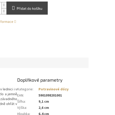
Přidat do košíku
informace
Doplňkové parametry
 lednici i v
Kategorie
:
Potravinové dózy
zlo a jemně
EAN
:
5901098201001
nezávadného
Šířka
:
9,1 cm
dně ohřát v
Výška
:
2,6 cm
Hloubka
:
6,4 cm