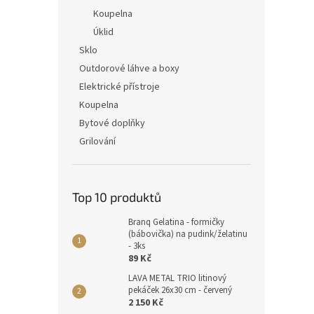
Koupelna
Úklid
Sklo
Outdorové láhve a boxy
Elektrické přístroje
Koupelna
Bytové doplňky
Grilování
Top 10 produktů
Branq Gelatina - formičky
(bábovička) na pudink/želatinu
- 3ks
89 Kč
LAVA METAL TRIO litinový
pekáček 26x30 cm - červený
2 150 Kč