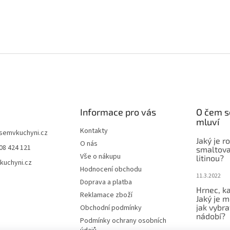
Informace pro vás
O čem s
mluví
Kontakty
jsemvkuchyni.cz
Jaký je r
O nás
08 424 121
smaltova
Vše o nákupu
litinou?
kuchyni.cz
Hodnocení obchodu
11.3.2022
Doprava a platba
Hrnec, ka
Reklamace zboží
Jaký je m
jak vybra
Obchodní podmínky
nádobí?
Podmínky ochrany osobních