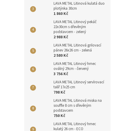
LAVA METAL Litinová kulatá duo
plotýnka 30cm
1 860 Kč
LAVA METAL Litinový pekáč
22x30cm s dřevěným
podstavcem - zelený
2 988 Kč
LAVA METAL Litinová grilovací
pánev 26x26 cm - zelená
2 580 Kč
LAVA METAL Litinový hrnec
oválný 29cm - červený
3 756 Kč
LAVA METAL Litinový servírovací
talíř 17x25 cm
798 Kč
LAVA METAL Litinová miska na
souffle 8 cm s dřevěným
podstavcem
750 Kč
LAVA METAL Litinový hrnec
kulatý 26 cm - ECO