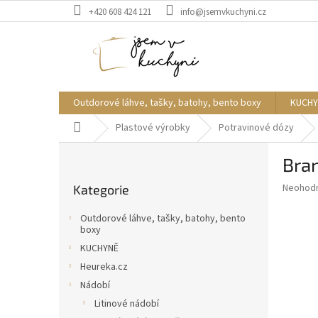
Přejít
+420 608 424 121
info@jsemvkuchyni.cz
na
obsah
Outdorové láhve, tašky, batohy, bento boxy
KUCHY
Domů
Plastové výrobky
Potravinové dózy
P
Bran
o
Přeskočit
s
Průměr
Neohod
Kategorie
kategorie
t
hodnoce
r
produkt
Outdorové láhve, tašky, batohy, bento
a
je
boxy
0,0
n
KUCHYNĚ
z
n
Heureka.cz
5
í
hvězdič
Nádobí
p
Litinové nádobí
a