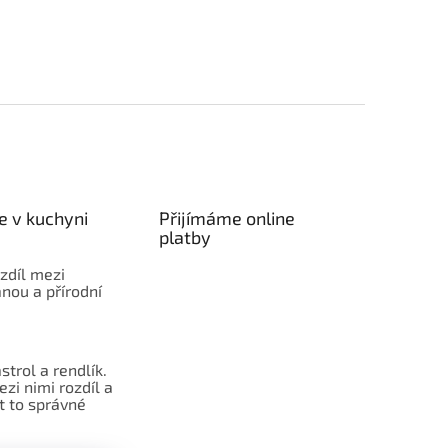
e v kuchyni
Přijímáme online
platby
ozdíl mezi
nou a přírodní
strol a rendlík.
ezi nimi rozdíl a
t to správné