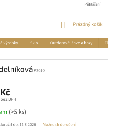
DOPRAVA A PLATBA
REKLAMACE ZBOŽÍ
Přihlášení
OBCHODNÍ PODMÍNKY
NÁKUPNÍ
Prázdný košík
KOŠÍK
vé výrobky
Sklo
Outdorové láhve a boxy
Elektrické příst
bdelníková
P2010
 Kč
 bez DPH
dem
(>5 ks)
oručit do:
11.8.2026
Možnosti doručení