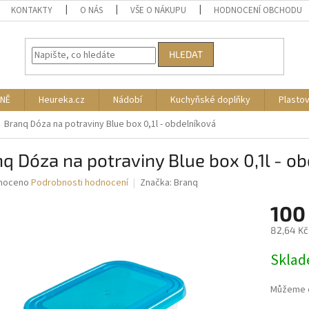
KONTAKTY
O NÁS
VŠE O NÁKUPU
HODNOCENÍ OBCHODU
HLEDAT
NĚ
Heureka.cz
Nádobí
Kuchyňské doplňky
Plasto
Branq Dóza na potraviny Blue box 0,1l - obdelníková
q Dóza na potraviny Blue box 0,1l - o
né
noceno
Podrobnosti hodnocení
Značka:
Branq
ní
100
u
82,64 Kč
Měrná
Skla
cena:
ek.
Můžeme d