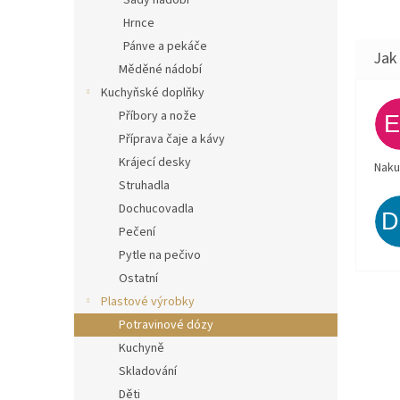
Sady nádobí
Hrnce
Pánve a pekáče
Měděné nádobí
Kuchyňské doplňky
Příbory a nože
Příprava čaje a kávy
Krájecí desky
Naku
Struhadla
Dochucovadla
Pečení
Pytle na pečivo
Ostatní
Plastové výrobky
Potravinové dózy
Kuchyně
Skladování
Děti