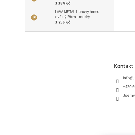
3 384 Kč
LAVA METAL Litinový hrnec
oválný 29cm - modrý
3 756 Kč
Z
á
p
a
t
Kontakt
í
info
@
+420 6
Jsemv