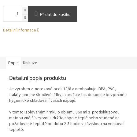
Přidat do košíku
Detailní informace
Popis
Diskuze
Detailní popis produktu
Je vyroben z
nerezové oceli 18/8 a
neobsahuje
BPA, PVC,
ftaláty
ani jiné škodlivé látky; zaručuje tak dokonale bezpečné a
hygienické skladování vašich nápojů.
V tomto izolovaném hrnku o objemu 360 ml s
protiskluzovou
matnou vnější vrstvou
udržíte nápoje teplé nebo studené na
požadované teplotě po dobu 2-3 hodin v závislosti na venkovní
teplotě.