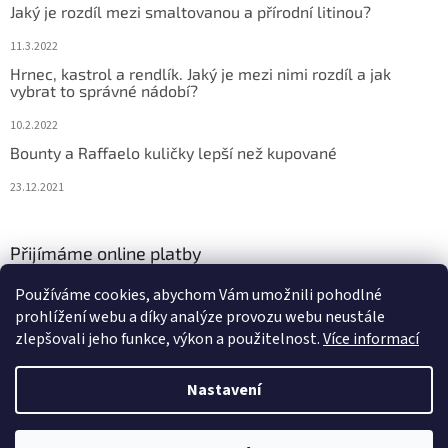
Jaký je rozdíl mezi smaltovanou a přírodní litinou?
11.3.2022
Hrnec, kastrol a rendlík. Jaký je mezi nimi rozdíl a jak
vybrat to správné nádobí?
10.2.2022
Bounty a Raffaelo kuličky lepší než kupované
23.12.2021
Přijímáme online platby
Používáme cookies, abychom Vám umožnili pohodlné
prohlížení webu a díky analýze provozu webu neustále
zlepšovali jeho funkce, výkon a použitelnost.
Více informací
Nastavení
Vytvořil Shoptet