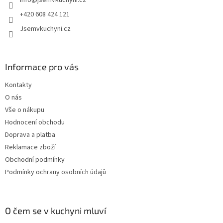
info
@
jsemvkuchyni.cz
í
+420 608 424 121
Jsemvkuchyni.cz
Informace pro vás
Kontakty
O nás
Vše o nákupu
Hodnocení obchodu
Doprava a platba
Reklamace zboží
Obchodní podmínky
Podmínky ochrany osobních údajů
O čem se v kuchyni mluví