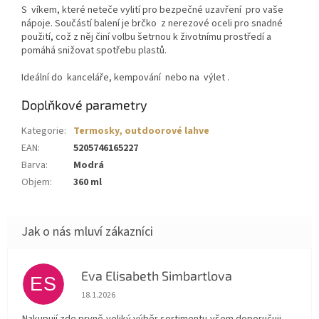
S
víkem, které neteče vylití pro bezpečné uzavření
pro vaše
nápoje. Součástí balení je brčko
z nerezové oceli
pro snadné
použití, což z něj činí volbu šetrnou k životnímu prostředí a
pomáhá snižovat spotřebu plastů.
Ideální do
kanceláře, kempování
nebo na
výlet
.
Doplňkové parametry
Kategorie
:
Termosky, outdoorové lahve
EAN
:
5205746165227
Barva
:
Modrá
Objem
:
360 ml
Eva Elisabeth Simbartlova
ES
Hodnocení obchodu je 5 z 5 hvězdiček.
18.1.2026