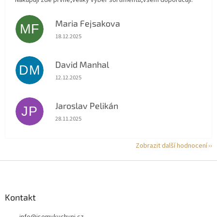
Nakupují zde prvně,veliký výběr sortimentu,všem doporučuji.
Maria Fejsakova
MF
Hodnocení obchodu je 5 z 5 hvězdiček.
18.12.2025
David Manhal
DM
Hodnocení obchodu je 5 z 5 hvězdiček.
12.12.2025
Jaroslav Pelikán
JP
Hodnocení obchodu je 5 z 5 hvězdiček.
28.11.2025
Zobrazit další hodnocení
Z
á
p
a
Kontakt
t