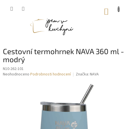
Přejít
na
NÁKUP
obsah
KOŠÍK
Cestovní termohrnek NAVA 360 ml -
modrý
N10-262-101
Průměrné
Neohodnoceno
Podrobnosti hodnocení
Značka:
NAVA
hodnocení
produktu
je
0,0
z
5
hvězdiček.