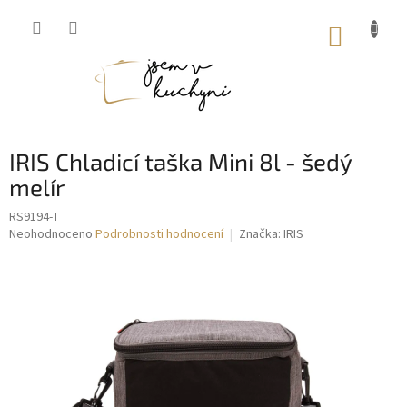
Přejít
na
NÁKUP
obsah
KOŠÍK
IRIS Chladicí taška Mini 8l - šedý
melír
RS9194-T
Průměrné
Neohodnoceno
Podrobnosti hodnocení
Značka:
IRIS
hodnocení
produktu
je
0,0
z
5
hvězdiček.