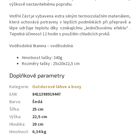
výškově nastavitelnému popruhu.
Vnitřní část je vybavena extra silným termoizolačním materiálem,
která uchovává potraviny v lepších podmínkách při přepravě a
lépe udržuje teplotu díky vznikajícímu „ledničkovému efektu“ .
Tepelná účinnost 12 hodin s použitím chladicích prvků.
Voděodolná tkanina – voděodolná.
Hmotnost tašky: 340g
Rozměry tašky :
25x20x22,5 cm
Doplňkové parametry
Kategorie
:
Outdorové láhve a boxy
EAN
:
8411398919447
Barva
:
Šedá
Šířka
:
25 cm
Výška
:
22,5 cm
Hloubka
:
20 cm
Hmotnost
:
0,34 kg