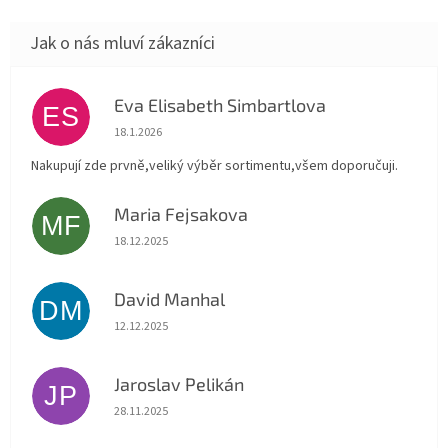
Eva Elisabeth Simbartlova
ES
Hodnocení obchodu je 5 z 5 hvězdiček.
18.1.2026
Nakupují zde prvně,veliký výběr sortimentu,všem doporučuji.
Maria Fejsakova
MF
Hodnocení obchodu je 5 z 5 hvězdiček.
18.12.2025
David Manhal
DM
Hodnocení obchodu je 5 z 5 hvězdiček.
12.12.2025
Jaroslav Pelikán
JP
Hodnocení obchodu je 5 z 5 hvězdiček.
28.11.2025