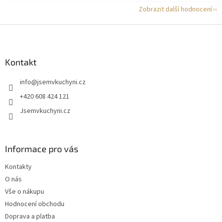
Zobrazit další hodnocení
Z
á
p
a
Kontakt
t
info
@
jsemvkuchyni.cz
í
+420 608 424 121
Jsemvkuchyni.cz
Informace pro vás
Kontakty
O nás
Vše o nákupu
Hodnocení obchodu
Doprava a platba