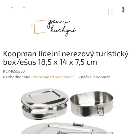
Přejít
na
NÁKUP
obsah
KOŠÍK
Koopman Jídelní nerezový turistický
box/ešus 18,5 x 14 x 7,5 cm
KCY4655560
Průměrné
Neohodnoceno
Podrobnosti hodnocení
Značka:
Koopman
hodnocení
produktu
je
0,0
z
5
hvězdiček.