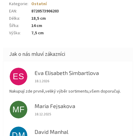
Kategorie
:
Ostatní
EAN
:
8720573906203
Délka
:
18,5 cm
Šířka
:
14 cm
Výška
:
7,5 cm
Eva Elisabeth Simbartlova
ES
Hodnocení obchodu je 5 z 5 hvězdiček.
18.1.2026
Nakupují zde prvně,veliký výběr sortimentu,všem doporučuji.
Maria Fejsakova
MF
Hodnocení obchodu je 5 z 5 hvězdiček.
18.12.2025
David Manhal
DM