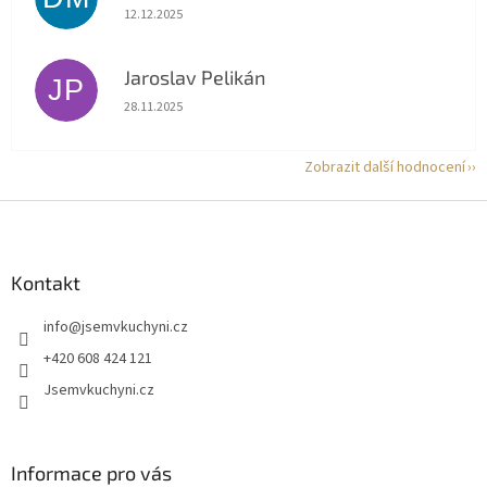
Hodnocení obchodu je 5 z 5 hvězdiček.
12.12.2025
Jaroslav Pelikán
JP
Hodnocení obchodu je 5 z 5 hvězdiček.
28.11.2025
Zobrazit další hodnocení
Z
á
p
a
Kontakt
t
info
@
jsemvkuchyni.cz
í
+420 608 424 121
Jsemvkuchyni.cz
Informace pro vás