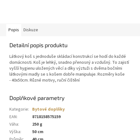
Popis
Diskuze
Detailní popis produktu
Látkový koš s jednoduše skládací konstrukcí se hodí do každé
domácnosti. Koš je lehký, snadno přenosný a vzdušný. To zajistí
vyšší hygienu uložených věcí a díky výztuži s dvěma bočními
látkovými madly se s košem dobře manipuluje. Rozměry koše
- 40x50cm. Různé motivy, ruční čištění
Doplňkové parametry
Kategorie
:
Bytové doplňky
EAN
:
8718158575159
Váha
:
250 g
Výška
:
50 cm
Průměr
:
40 cm