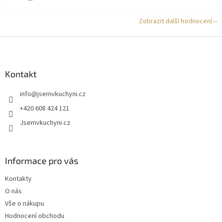
Zobrazit další hodnocení
Z
á
p
a
Kontakt
t
info
@
jsemvkuchyni.cz
í
+420 608 424 121
Jsemvkuchyni.cz
Informace pro vás
Kontakty
O nás
Vše o nákupu
Hodnocení obchodu