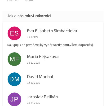
Eva Elisabeth Simbartlova
ES
Hodnocení obchodu je 5 z 5 hvězdiček.
18.1.2026
Nakupují zde prvně,veliký výběr sortimentu,všem doporučuji.
Maria Fejsakova
MF
Hodnocení obchodu je 5 z 5 hvězdiček.
18.12.2025
David Manhal
DM
Hodnocení obchodu je 5 z 5 hvězdiček.
12.12.2025
Jaroslav Pelikán
JP
Hodnocení obchodu je 5 z 5 hvězdiček.
28.11.2025