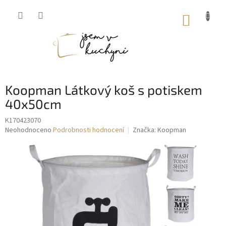
Přejít
na
NÁKUP
obsah
KOŠÍK
Koopman Látkový koš s potiskem
40x50cm
K170423070
Průměrné
Neohodnoceno
Podrobnosti hodnocení
Značka:
Koopman
hodnocení
produktu
je
0,0
z
5
hvězdiček.