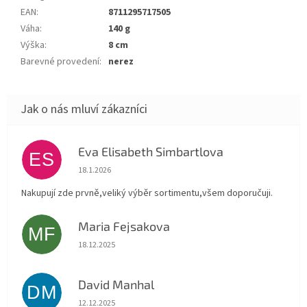
EAN
:
8711295717505
Váha
:
140 g
Výška
:
8 cm
Barevné provedení
:
nerez
Eva Elisabeth Simbartlova
ES
Hodnocení obchodu je 5 z 5 hvězdiček.
18.1.2026
Nakupují zde prvně,veliký výběr sortimentu,všem doporučuji.
Maria Fejsakova
MF
Hodnocení obchodu je 5 z 5 hvězdiček.
18.12.2025
David Manhal
DM
Hodnocení obchodu je 5 z 5 hvězdiček.
12.12.2025