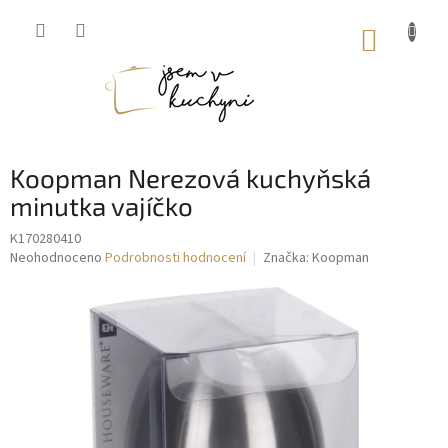
Přejít
na
NÁKUP
obsah
KOŠÍK
Koopman Nerezová kuchyňská
minutka vajíčko
K170280410
Průměrné
Neohodnoceno
Podrobnosti hodnocení
Značka:
Koopman
hodnocení
produktu
je
0,0
z
5
hvězdiček.