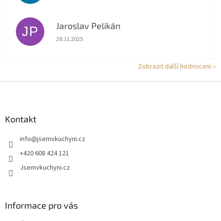
Jaroslav Pelikán
JP
Hodnocení obchodu je 5 z 5 hvězdiček.
28.11.2025
Zobrazit další hodnocení
Z
á
p
a
Kontakt
t
info
@
jsemvkuchyni.cz
í
+420 608 424 121
Jsemvkuchyni.cz
Informace pro vás