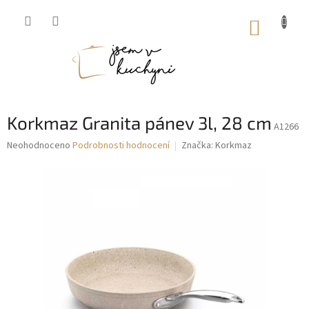
Přejít
na
NÁKUP
obsah
KOŠÍK
Korkmaz Granita pánev 3l, 28 cm
A1266
Průměrné
Neohodnoceno
Podrobnosti hodnocení
Značka:
Korkmaz
hodnocení
produktu
je
0,0
z
5
hvězdiček.