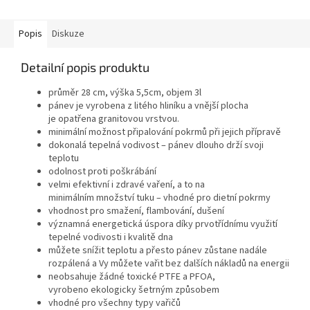
Popis
Diskuze
Detailní popis produktu
průměr 28 cm, výška 5,5cm, objem 3l
pánev je vyrobena z litého hliníku a vnější plocha
je opatřena granitovou vrstvou.
m
inimální možnost připalování pokrmů při jejich přípravě
d
okonalá tepelná vodivost – pánev dlouho drží svoji
teplotu
o
dolnost proti poškrábání
v
elmi efektivní i zdravé vaření, a to na
minimálním množství tuku – vhodné pro dietní pokrmy
v
hodnost pro smažení, flambování, dušení
v
ýznamná energetická úspora díky prvotřídnímu využití
tepelné vodivosti i kvalitě dna
můžete snížit teplotu a přesto pánev zůstane nadále
rozpálená a Vy můžete vařit bez dalších nákladů na energii
neobsahuje žádné toxické PTFE a PFOA
,
vyrobeno
ekologicky šetrným způsobem
v
hodn
é pro
všechny typy vařičů