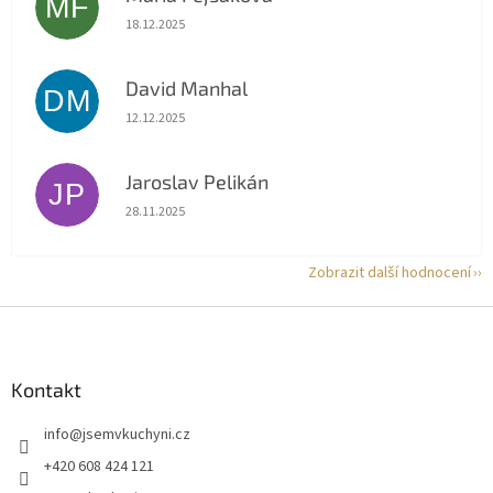
MF
Hodnocení obchodu je 5 z 5 hvězdiček.
18.12.2025
David Manhal
DM
Hodnocení obchodu je 5 z 5 hvězdiček.
12.12.2025
Jaroslav Pelikán
JP
Hodnocení obchodu je 5 z 5 hvězdiček.
28.11.2025
Zobrazit další hodnocení
Z
á
p
a
Kontakt
t
info
@
jsemvkuchyni.cz
í
+420 608 424 121