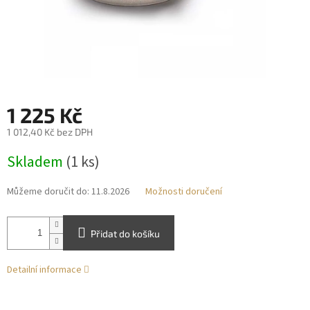
1 225 Kč
1 012,40 Kč bez DPH
Měrná
Skladem
(1 ks)
cena:
Můžeme doručit do:
11.8.2026
Možnosti doručení
Přidat do košíku
Detailní informace