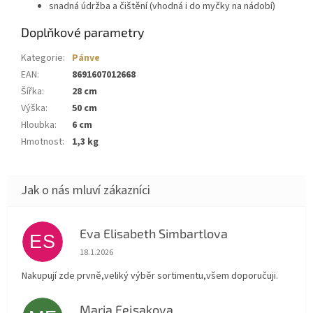
snadná údržba a čištění (vhodná i do myčky na nádobí)
Doplňkové parametry
Kategorie
:
Pánve
EAN
:
8691607012668
Šířka
:
28 cm
Výška
:
50 cm
Hloubka
:
6 cm
Hmotnost
:
1,3 kg
Eva Elisabeth Simbartlova
ES
Hodnocení obchodu je 5 z 5 hvězdiček.
18.1.2026
Nakupují zde prvně,veliký výběr sortimentu,všem doporučuji.
Maria Fejsakova