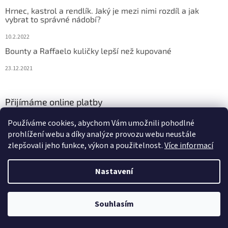
Hrnec, kastrol a rendlík. Jaký je mezi nimi rozdíl a jak
vybrat to správné nádobí?
10.2.2022
Bounty a Raffaelo kuličky lepší než kupované
23.12.2021
Přijímáme online platby
Používáme cookies, abychom Vám umožnili pohodlné
prohlížení webu a díky analýze provozu webu neustále
zlepšovali jeho funkce, výkon a použitelnost.
Více informací
Nastavení
Vytvořil Shoptet
Souhlasím
Copyright 2026
Jsem v kuchyni
. Všechna práva vyhrazena.