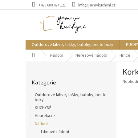
Přejít
+420 608 424 121
info@jsemvkuchyni.cz
na
obsah
Outdorové láhve, tašky, batohy, bento boxy
KUCHY
Domů
Nádobí
Nerezové nádobí
Hrnce
P
Kork
o
Přeskočit
s
Průměr
Neohod
Kategorie
kategorie
t
hodnoce
r
produkt
Outdorové láhve, tašky, batohy, bento
a
je
boxy
0,0
n
KUCHYNĚ
z
n
Heureka.cz
5
í
hvězdič
Nádobí
p
Litinové nádobí
a