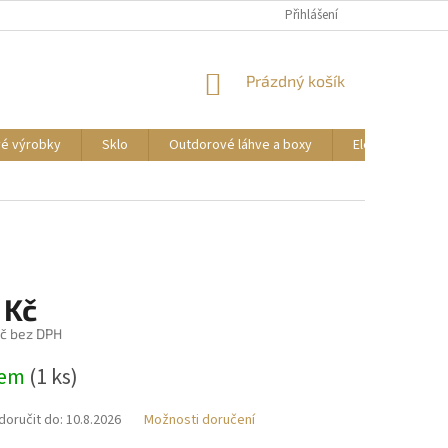
DOPRAVA A PLATBA
REKLAMACE ZBOŽÍ
Přihlášení
OBCHODNÍ PODMÍNKY
NÁKUPNÍ
Prázdný košík
KOŠÍK
vé výrobky
Sklo
Outdorové láhve a boxy
Elektrické příst
 Kč
č bez DPH
dem
(1 ks)
oručit do:
10.8.2026
Možnosti doručení