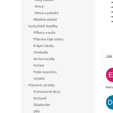
Sady nádobí
Hrnce
Pánve a pekáče
Měděné nádobí
Kuchyňské doplňky
Příbory a nože
Příprava čaje a kávy
Krájecí desky
Struhadla
Dochucovadla
Pečení
Pytle na pečivo
Ostatní
Plastové výrobky
Naku
Potravinové dózy
Kuchyně
Skladování
Děti