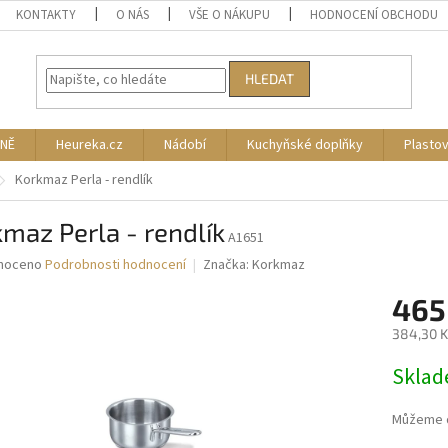
KONTAKTY
O NÁS
VŠE O NÁKUPU
HODNOCENÍ OBCHODU
HLEDAT
NĚ
Heureka.cz
Nádobí
Kuchyňské doplňky
Plasto
Korkmaz Perla - rendlík
maz Perla - rendlík
A1651
né
noceno
Podrobnosti hodnocení
Značka:
Korkmaz
ní
465
u
384,30 K
Měrná
Skla
cena:
ek.
Můžeme d