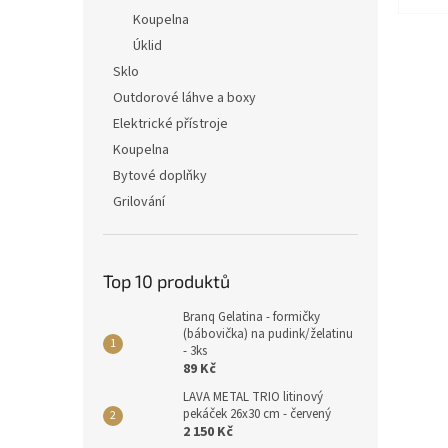
Koupelna
Úklid
Sklo
Outdorové láhve a boxy
Elektrické přístroje
Koupelna
Bytové doplňky
Grilování
Top 10 produktů
Branq Gelatina - formičky
(bábovička) na pudink/želatinu
- 3ks
89 Kč
LAVA METAL TRIO litinový
pekáček 26x30 cm - červený
2 150 Kč