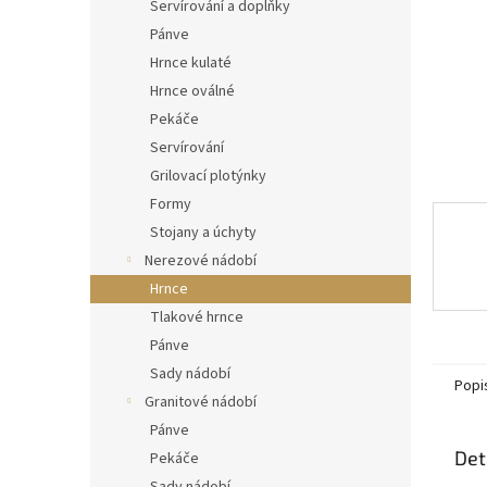
n
Servírování a doplňky
e
Pánve
l
Hrnce kulaté
Hrnce oválné
Pekáče
Servírování
Grilovací plotýnky
Formy
Stojany a úchyty
Nerezové nádobí
Hrnce
Tlakové hrnce
Pánve
Sady nádobí
Popi
Granitové nádobí
Pánve
Det
Pekáče