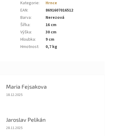
Kategorie
:
Hrnce
EAN
:
8691607016512
Barva
:
Nerezová
Šířka
:
16 cm
Výška
:
30 cm
Hloubka
:
9 cm
Hmotnost
:
0,7 kg
Maria Fejsakova
Hodnocení obchodu je 5 z 5 hvězdiček.
18.12.2025
Jaroslav Pelikán
Hodnocení obchodu je 5 z 5 hvězdiček.
28.11.2025