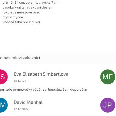
průměr 14 cm, objem 1 l, výška 7 cm
vysoká kvalita, atraktivní design
rukojet z nerezové oceli
mytí v myčce
vhodné také pro indukci
Eva Elisabeth Simbartlova
ES
MF
Hodnocení obchodu je 5 z 5 hvězdiček.
18.1.2026
pují zde prvně,veliký výběr sortimentu,všem doporučuji.
David Manhal
DM
JP
Hodnocení obchodu je 5 z 5 hvězdiček.
12.12.2025