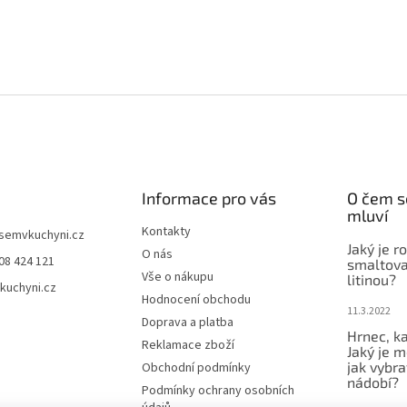
Informace pro vás
O čem s
mluví
Kontakty
jsemvkuchyni.cz
Jaký je r
O nás
08 424 121
smaltova
Vše o nákupu
litinou?
kuchyni.cz
Hodnocení obchodu
11.3.2022
Doprava a platba
Hrnec, ka
Reklamace zboží
Jaký je m
jak vybra
Obchodní podmínky
nádobí?
Podmínky ochrany osobních