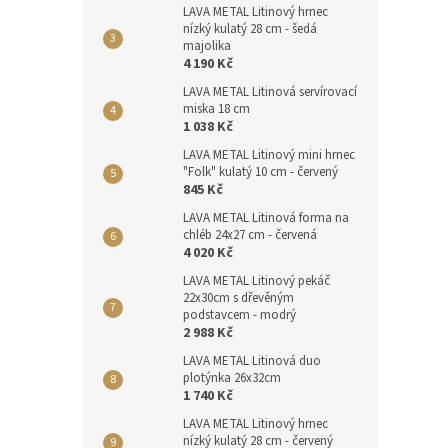
LAVA METAL Litinový hrnec
nízký kulatý 28 cm - šedá
majolika
4 190 Kč
LAVA METAL Litinová servírovací
miska 18 cm
1 038 Kč
LAVA METAL Litinový mini hrnec
"Folk" kulatý 10 cm - červený
845 Kč
LAVA METAL Litinová forma na
chléb 24x27 cm - červená
4 020 Kč
LAVA METAL Litinový pekáč
22x30cm s dřevěným
podstavcem - modrý
2 988 Kč
LAVA METAL Litinová duo
plotýnka 26x32cm
1 740 Kč
LAVA METAL Litinový hrnec
nízký kulatý 28 cm - červený