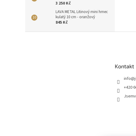
3 250 Kč
LAVA METAL Litinový mini hrnec
kulatý 10 cm - oranžový
845 Kč
Z
á
p
a
t
Kontakt
í
info
@
+420 6
Jsemv