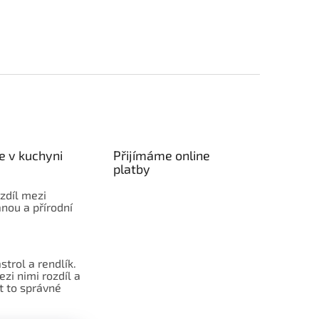
e v kuchyni
Přijímáme online
platby
ozdíl mezi
nou a přírodní
strol a rendlík.
ezi nimi rozdíl a
t to správné