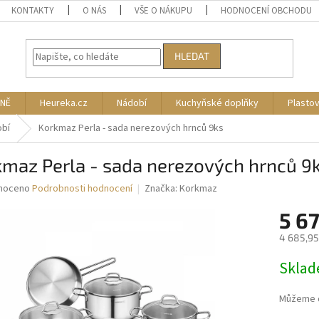
KONTAKTY
O NÁS
VŠE O NÁKUPU
HODNOCENÍ OBCHODU
HLEDAT
NĚ
Heureka.cz
Nádobí
Kuchyňské doplňky
Plasto
obí
Korkmaz Perla - sada nerezových hrnců 9ks
kmaz Perla - sada nerezových hrnců 9
né
noceno
Podrobnosti hodnocení
Značka:
Korkmaz
ní
5 6
u
4 685,95
Měrná
Skla
cena:
ek.
Můžeme d