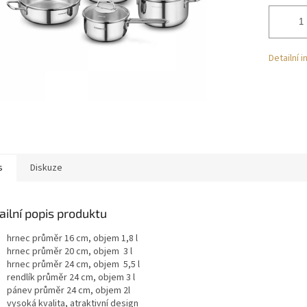
Detailní 
s
Diskuze
ailní popis produktu
hrnec průměr 16 cm, objem 1,8 l
hrnec průměr 20 cm, objem 3 l
hrnec průměr 24 cm, objem 5,5 l
rendlík průměr 24 cm, objem 3 l
pánev průměr 24 cm, objem 2l
vysoká kvalita, atraktivní design