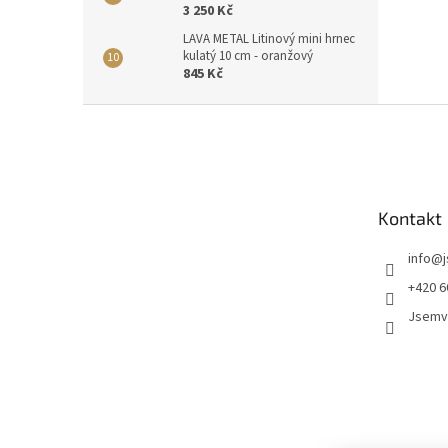
3 250 Kč
LAVA METAL Litinový mini hrnec
kulatý 10 cm - oranžový
845 Kč
Z
á
p
a
t
Kontakt
í
info
@
+420 6
Jsemv