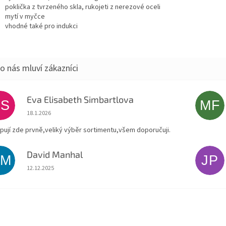
poklička z tvrzeného skla, rukojeti z nerezové oceli
mytí v myčce
vhodné také pro indukci
Eva Elisabeth Simbartlova
ES
MF
Hodnocení obchodu je 5 z 5 hvězdiček.
18.1.2026
pují zde prvně,veliký výběr sortimentu,všem doporučuji.
David Manhal
DM
JP
Hodnocení obchodu je 5 z 5 hvězdiček.
12.12.2025