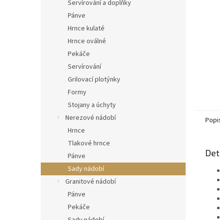
n
Servírování a doplňky
e
Pánve
l
Hrnce kulaté
Hrnce oválné
Pekáče
Servírování
Grilovací plotýnky
Formy
Stojany a úchyty
Nerezové nádobí
Popi
Hrnce
Tlakové hrnce
Det
Pánve
Sady nádobí
Granitové nádobí
Pánve
Pekáče