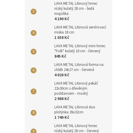
LAVA METAL Litinový hrnec
nízký kulatý 28 cm - šedá
majolika
4 190 Kč
LAVA METAL Litinová servírovací
miska 18 cm
1 038 Kč
LAVA METAL Litinový mini hrnec
"Folk" kulatý 10 cm - červený
845 Kč
LAVA METAL Litinová forma na
chléb 24x27 cm - červená
4 020 Kč
LAVA METAL Litinový pekáč
22x30cm s dřevěným
podstavcem - modrý
2 988 Kč
LAVA METAL Litinová duo
plotýnka 26x32cm
1 740 Kč
LAVA METAL Litinový hrnec
nízký kulatý 28 cm - červený