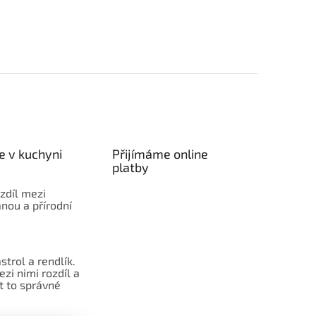
e v kuchyni
Přijímáme online
platby
ozdíl mezi
nou a přírodní
strol a rendlík.
ezi nimi rozdíl a
t to správné