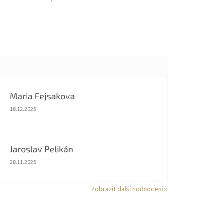
Maria Fejsakova
Hodnocení obchodu je 5 z 5 hvězdiček.
18.12.2025
Jaroslav Pelikán
Hodnocení obchodu je 5 z 5 hvězdiček.
28.11.2025
Zobrazit další hodnocení