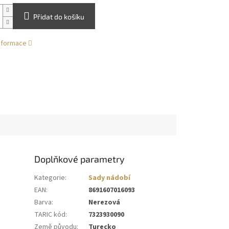
Přidat do košíku
informace
Doplňkové parametry
Kategorie
:
Sady nádobí
EAN
:
8691607016093
Barva
:
Nerezová
TARIC kód
:
7323930090
Země původu
:
Turecko