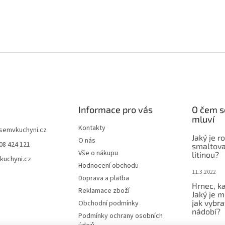
Informace pro vás
O čem s
mluví
Kontakty
jsemvkuchyni.cz
Jaký je r
O nás
08 424 121
smaltova
Vše o nákupu
litinou?
kuchyni.cz
Hodnocení obchodu
11.3.2022
Doprava a platba
Hrnec, ka
Reklamace zboží
Jaký je m
jak vybra
Obchodní podmínky
nádobí?
Podmínky ochrany osobních