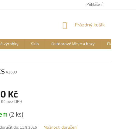
DOPRAVA A PLATBA
REKLAMACE ZBOŽÍ
Přihlášení
OBCHODNÍ PODMÍNKY
NÁKUPNÍ
Prázdný košík
KOŠÍK
vé výrobky
Sklo
Outdorové láhve a boxy
Elektrické příst
ks
A1609
70 Kč
 Kč bez DPH
dem
(2 ks)
oručit do:
11.8.2026
Možnosti doručení