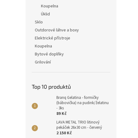
Koupelna
Úklid
Sklo
Outdorové láhve a boxy
Elektrické přístroje
Koupelna
Bytové doplňky
Grilování
Top 10 produktů
Branq Gelatina - formičky
(bábovička) na pudink/želatinu
- 3ks
89 Kč
LAVA METAL TRIO litinový
pekáček 26x30 cm - červený
2 150 Kč