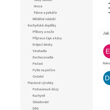
Sady nádobí
Hrnce
Pánve a pekáče
Měděné nádobí
Kuchyňské doplňky
Příbory a nože
Příprava čaje a kávy
Krájecí desky
Struhadla
Dochucovadla
Naku
Pečení
Pytle na pečivo
Ostatní
Plastové výrobky
Potravinové dózy
Kuchyně
Skladování
Děti