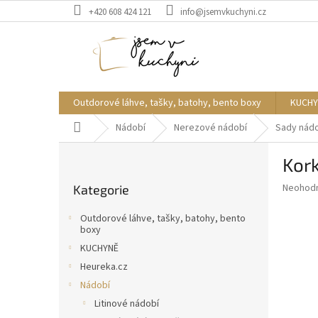
Přejít
+420 608 424 121
info@jsemvkuchyni.cz
na
obsah
Outdorové láhve, tašky, batohy, bento boxy
KUCHY
Domů
Nádobí
Nerezové nádobí
Sady nád
P
Kor
o
Přeskočit
s
Průměr
Neohod
Kategorie
kategorie
t
hodnoce
r
produkt
Outdorové láhve, tašky, batohy, bento
a
je
boxy
0,0
n
KUCHYNĚ
z
n
Heureka.cz
5
í
hvězdič
Nádobí
p
Litinové nádobí
a