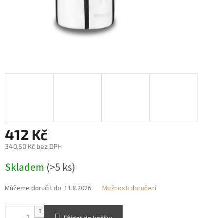
412 Kč
340,50 Kč bez DPH
Měrná
Skladem
(>5 ks)
cena:
Můžeme doručit do:
11.8.2026
Možnosti doručení
Přidat do košíku