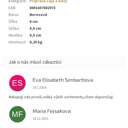
Kategorie
:
Příprava čaje a kávy
EAN
:
8691607002973
Barva
:
Nerezová
Šířka
:
8 cm
Výška
:
9,5 cm
Hloubka
:
9,5 cm
Hmotnost
:
0,25 kg
Eva Elisabeth Simbartlova
ES
Hodnocení obchodu je 5 z 5 hvězdiček.
18.1.2026
Nakupují zde prvně,veliký výběr sortimentu,všem doporučuji.
Maria Fejsakova
MF
Hodnocení obchodu je 5 z 5 hvězdiček.
18.12.2025