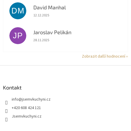
David Manhal
DM
Hodnocení obchodu je 5 z 5 hvězdiček.
12.12.2025
Jaroslav Pelikán
JP
Hodnocení obchodu je 5 z 5 hvězdiček.
28.11.2025
Zobrazit další hodnocení
Z
á
p
a
Kontakt
t
info
@
jsemvkuchyni.cz
í
+420 608 424 121
Jsemvkuchyni.cz