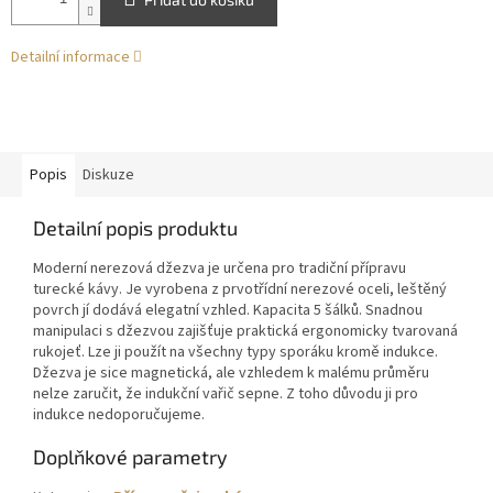
Detailní informace
Popis
Diskuze
Detailní popis produktu
Moderní nerezová džezva je určena pro tradiční přípravu
turecké kávy. Je vyrobena z prvotřídní nerezové oceli, leštěný
povrch jí dodává elegatní vzhled. Kapacita 5 šálků. Snadnou
manipulaci s džezvou zajišťuje praktická ergonomicky tvarovaná
rukojeť. Lze ji použít na všechny typy sporáku kromě indukce.
Džezva je sice magnetická, ale vzhledem k malému průměru
nelze zaručit, že indukční vařič sepne. Z toho důvodu ji pro
indukce nedoporučujeme.
Doplňkové parametry