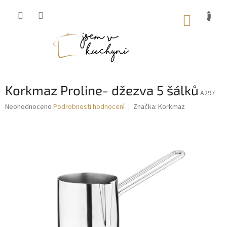
Přejít
na
NÁKUP
obsah
KOŠÍK
Korkmaz Proline- džezva 5 šálků
A297
Průměrné
Neohodnoceno
Podrobnosti hodnocení
Značka:
Korkmaz
hodnocení
produktu
je
0,0
z
5
hvězdiček.