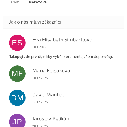
Barva
:
Nerezová
Eva Elisabeth Simbartlova
ES
Hodnocení obchodu je 5 z 5 hvězdiček.
18.1.2026
Nakupují zde prvně,veliký výběr sortimentu,všem doporučuji.
Maria Fejsakova
MF
Hodnocení obchodu je 5 z 5 hvězdiček.
18.12.2025
David Manhal
DM
Hodnocení obchodu je 5 z 5 hvězdiček.
12.12.2025
Jaroslav Pelikán
JP
Hodnocení obchodu je 5 z 5 hvězdiček.
28.11.2025