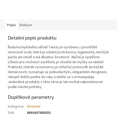
Popis
Diskuze
Detailní popis produktu
Řada kuchyňského nářadí Twisty je vyrobena z prvotřídní
nerezové oceli, která je odolná proti korozi, hygienická, nechytá
pachy ani chutě a má dlouhou životnost. Náčiní je opatřeno
očkem pro možnost zavěšení, je vhodné do myčky na nádobí.
Praktický otvírák na konzervy je užitečný pomocník do každé
domácnosti; vyznačuje se jednoduchým, elegantním designem,
rukojeť dobře padne do ruky a dobře se s ní manipuluje.
Jednotlivé produkty z této série je tak možné nakombinovat
podle vlastní potřeby.
Doplňkové parametry
Kategorie
:
Ostatní
EAN
:
8691607005035