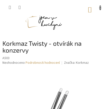
Přejít
na
NÁKUP
obsah
KOŠÍK
Korkmaz Twisty - otvírák na
konzervy
A503
Průměrné
Neohodnoceno
Podrobnosti hodnocení
Značka:
Korkmaz
hodnocení
produktu
je
0,0
z
5
hvězdiček.