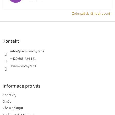
Zobrazit další hodnocení
Z
á
p
a
Kontakt
t
info
@
jsemvkuchyni.cz
í
+420 608 424 121
Jsemvkuchyni.cz
Informace pro vás
Kontakty
O nás
Vše o nákupu
Hodnocení obchodu