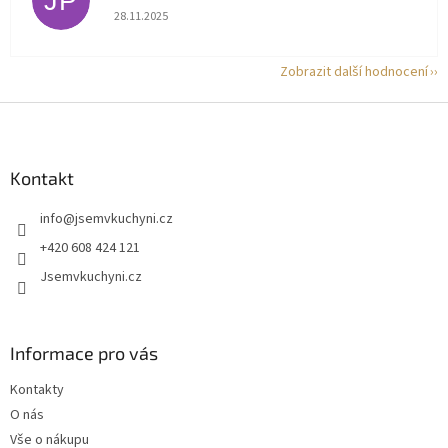
JP
Hodnocení obchodu je 5 z 5 hvězdiček.
28.11.2025
Zobrazit další hodnocení
Z
á
p
a
Kontakt
t
info
@
jsemvkuchyni.cz
í
+420 608 424 121
Jsemvkuchyni.cz
Informace pro vás
Kontakty
O nás
Vše o nákupu