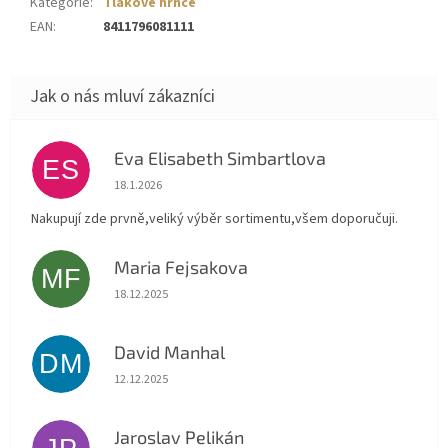
Kategorie
:
Tlakové hrnce
EAN
:
8411796081111
Eva Elisabeth Simbartlova
ES
Hodnocení obchodu je 5 z 5 hvězdiček.
18.1.2026
Nakupují zde prvně,veliký výběr sortimentu,všem doporučuji.
Maria Fejsakova
MF
Hodnocení obchodu je 5 z 5 hvězdiček.
18.12.2025
David Manhal
DM
Hodnocení obchodu je 5 z 5 hvězdiček.
12.12.2025
Jaroslav Pelikán