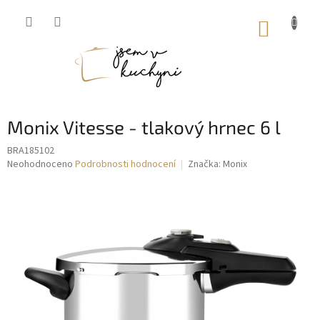
Přejít
na
NÁKUP
obsah
KOŠÍK
Monix Vitesse - tlakový hrnec 6 l
BRA185102
Průměrné
Neohodnoceno
Podrobnosti hodnocení
Značka:
Monix
hodnocení
produktu
je
0,0
z
5
hvězdiček.