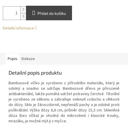
Přidat do košíku
Detailní informace
Popis
Diskuze
Detailní popis produktu
Bambusové víčko je vyrobeno z přírodního materiálu, který je
odolný a snadno se udržuje. Bambusové dřevo je přirozeně
antibakteriální, takže pomáhá udržet potraviny čerstvé. Těsnění
je vyrobeno ze silikonu a zabraňuje vniknutí vzduchu a vlhkosti
do dózy. Sklo je žáruvzdorné, nepřenáší pachy a je odolné proti
poškrábání. Výška dózy 6,6 cm, průměr dózy 15,3 cm. Skleněná
dóza (bez víčka) je vhodná do mikrovlnné i klasické trouby,
mrazáku, je možné mýt ji v myčce.