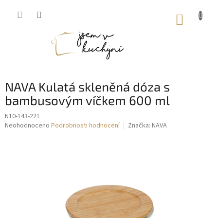
Přejít
na
NÁKUP
obsah
KOŠÍK
NAVA Kulatá skleněná dóza s
bambusovým víčkem 600 ml
N10-143-221
Průměrné
Neohodnoceno
Podrobnosti hodnocení
Značka:
NAVA
hodnocení
produktu
je
0,0
z
5
hvězdiček.