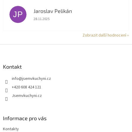
Jaroslav Pelikán
JP
Hodnocení obchodu je 5 z 5 hvězdiček.
28.11.2025
Zobrazit další hodnocení
Z
á
p
a
Kontakt
t
info
@
jsemvkuchyni.cz
í
+420 608 424 121
Jsemvkuchyni.cz
Informace pro vás
Kontakty