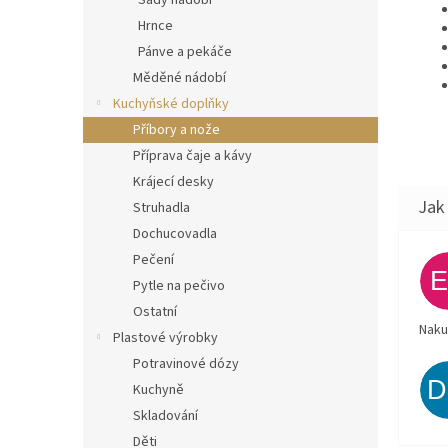
Sady nádobí
Hrnce
Pánve a pekáče
Měděné nádobí
Kuchyňské doplňky
Příbory a nože
Příprava čaje a kávy
Krájecí desky
Struhadla
Dochucovadla
Pečení
Pytle na pečivo
Ostatní
Naku
Plastové výrobky
Potravinové dózy
Kuchyně
Skladování
Děti