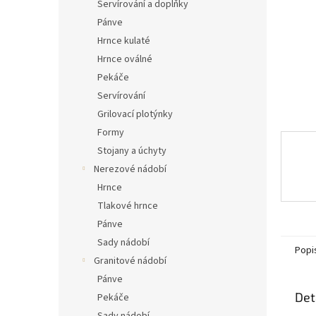
n
Servírování a doplňky
e
Pánve
l
Hrnce kulaté
Hrnce oválné
Pekáče
Servírování
Grilovací plotýnky
Formy
Stojany a úchyty
Nerezové nádobí
Hrnce
Tlakové hrnce
Pánve
Sady nádobí
Popi
Granitové nádobí
Pánve
Det
Pekáče