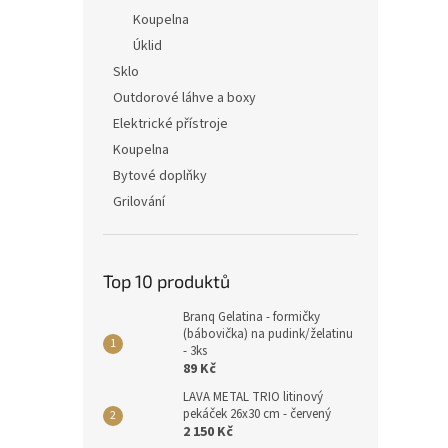
Koupelna
Úklid
Sklo
Outdorové láhve a boxy
Elektrické přístroje
Koupelna
Bytové doplňky
Grilování
Top 10 produktů
Branq Gelatina - formičky
(bábovička) na pudink/želatinu
- 3ks
89 Kč
LAVA METAL TRIO litinový
pekáček 26x30 cm - červený
2 150 Kč