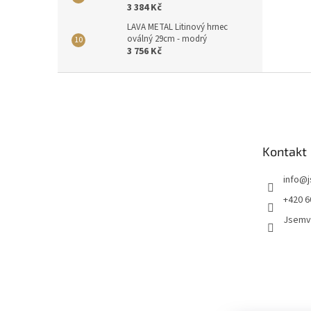
3 384 Kč
LAVA METAL Litinový hrnec
oválný 29cm - modrý
3 756 Kč
Z
á
p
a
t
Kontakt
í
info
@
+420 6
Jsemv