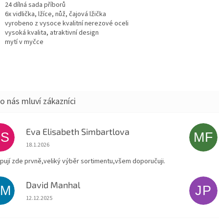
24 dílná sada příborů
6x vidlička, lžíce, nůž, čajová lžička
vyrobeno z vysoce kvalitní nerezové oceli
vysoká kvalita, atraktivní design
mytí v myčce
Eva Elisabeth Simbartlova
ES
MF
Hodnocení obchodu je 5 z 5 hvězdiček.
18.1.2026
pují zde prvně,veliký výběr sortimentu,všem doporučuji.
David Manhal
DM
JP
Hodnocení obchodu je 5 z 5 hvězdiček.
12.12.2025