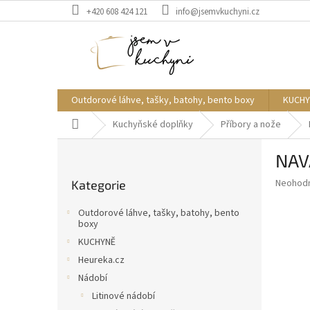
Přejít
+420 608 424 121
info@jsemvkuchyni.cz
na
obsah
Outdorové láhve, tašky, batohy, bento boxy
KUCHY
Domů
Kuchyňské doplňky
Příbory a nože
P
NAV
o
Přeskočit
s
Průměr
Neohod
Kategorie
kategorie
t
hodnoce
r
produkt
Outdorové láhve, tašky, batohy, bento
a
je
boxy
0,0
n
KUCHYNĚ
z
n
Heureka.cz
5
í
hvězdič
Nádobí
p
Litinové nádobí
a