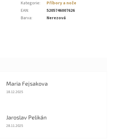
Kategorie
:
Příbory a nože
EAN
:
5205746007626
Barva
:
Nerezová
Maria Fejsakova
Hodnocení obchodu je 5 z 5 hvězdiček.
18.12.2025
Jaroslav Pelikán
Hodnocení obchodu je 5 z 5 hvězdiček.
28.11.2025