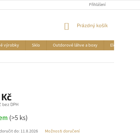
DOPRAVA A PLATBA
REKLAMACE ZBOŽÍ
Přihlášení
OBCHODNÍ PODMÍNKY
NÁKUPNÍ
Prázdný košík
KOŠÍK
vé výrobky
Sklo
Outdorové láhve a boxy
Elektrické příst
 Kč
č bez DPH
dem
(>5 ks)
oručit do:
11.8.2026
Možnosti doručení