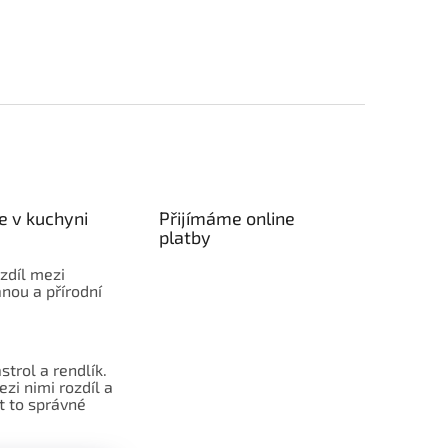
e v kuchyni
Přijímáme online
platby
ozdíl mezi
nou a přírodní
strol a rendlík.
ezi nimi rozdíl a
t to správné