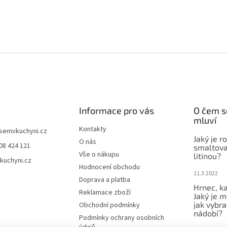
Informace pro vás
O čem s
mluví
Kontakty
jsemvkuchyni.cz
Jaký je r
O nás
08 424 121
smaltova
Vše o nákupu
litinou?
kuchyni.cz
Hodnocení obchodu
11.3.2022
Doprava a platba
Hrnec, ka
Reklamace zboží
Jaký je m
jak vybra
Obchodní podmínky
nádobí?
Podmínky ochrany osobních