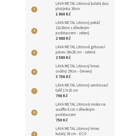
LAVA METAL Litinová kulatá duo
plotýnka 30cm
1 860 Kč
LAVA METAL Litinový pekáč
22x30cm s dřevěným
podstavcem - zelený
2 988 Kč
LAVA METAL Litinová grilovací
pánev 26x26 cm - zelená
2 580 Kč
LAVA METAL Litinový hrnec
oválný 29cm - červený
3 756 Kč
LAVA METAL Litinový servírovací
talíř 17x25 cm
798 Kč
LAVA METAL Litinová miska na
souffle 8 cm s dřevěným
podstavcem
750 Kč
LAVA METAL Litinový hrnec
kulatý 26 cm - ECO