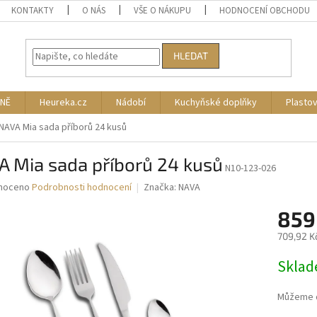
KONTAKTY
O NÁS
VŠE O NÁKUPU
HODNOCENÍ OBCHODU
HLEDAT
NĚ
Heureka.cz
Nádobí
Kuchyňské doplňky
Plasto
NAVA Mia sada příborů 24 kusů
A Mia sada příborů 24 kusů
N10-123-026
né
noceno
Podrobnosti hodnocení
Značka:
NAVA
ní
859
u
709,92 K
Měrná
Skla
cena:
ek.
Můžeme d