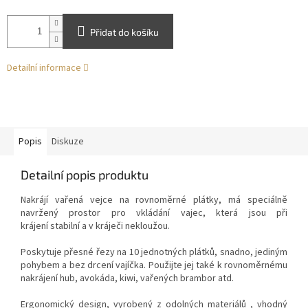
Přidat do košíku
Detailní informace
Popis
Diskuze
Detailní popis produktu
Nakrájí vařená vejce na rovnoměrné plátky, má speciálně
navržený prostor pro vkládání vajec, která jsou při
krájení stabilní a v kráječi nekloužou
.
Poskytuje přesné řezy na 10 jednotných plátků, snadno,
jediným
pohybem
a bez drcení vajíčka. Použijte jej také k rovnoměrnému
nakrájení hub, avokáda, kiwi, vařených brambor atd.
Ergonomický design, vyrobený z
odolných materiálů
, vhodný