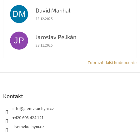
David Manhal
DM
Hodnocení obchodu je 5 z 5 hvězdiček.
12.12.2025
Jaroslav Pelikán
JP
Hodnocení obchodu je 5 z 5 hvězdiček.
28.11.2025
Zobrazit další hodnocení
Z
á
p
a
Kontakt
t
info
@
jsemvkuchyni.cz
í
+420 608 424 121
Jsemvkuchyni.cz