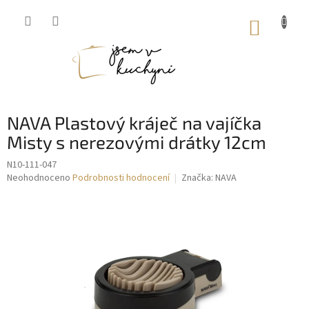
Přejít
na
NÁKUP
obsah
KOŠÍK
NAVA Plastový kráječ na vajíčka
Misty s nerezovými drátky 12cm
N10-111-047
Průměrné
Neohodnoceno
Podrobnosti hodnocení
Značka:
NAVA
hodnocení
produktu
je
0,0
z
5
hvězdiček.