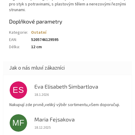
pro styk s potravinami, s plastovým tělem a
nerezovými řeznými
strunami.
Doplňkové parametry
Kategorie
:
Ostatní
EAN
:
5205746129595
Délka
:
12 cm
Eva Elisabeth Simbartlova
ES
Hodnocení obchodu je 5 z 5 hvězdiček.
18.1.2026
Nakupují zde prvně,veliký výběr sortimentu,všem doporučuji.
Maria Fejsakova
MF
Hodnocení obchodu je 5 z 5 hvězdiček.
18.12.2025