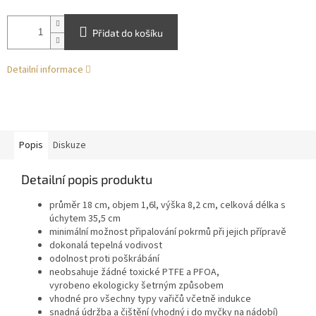
Přidat do košíku
Detailní informace
Popis
Diskuze
Detailní popis produktu
průměr 18 cm, objem 1,6l, výška 8,2 cm, celková délka s
úchytem 35,5 cm
m
inimální možnost připalování pokrmů při jejich přípravě
d
okonalá tepelná vodivost
o
dolnost proti poškrábání
neobsahuje žádné toxické PTFE a PFOA
,
vyrobeno
ekologicky šetrným způsobem
v
hodn
é pro
všechny typy vařičů včetně indukce
snadná údržba a čištění (vhodný i do myčky na nádobí)