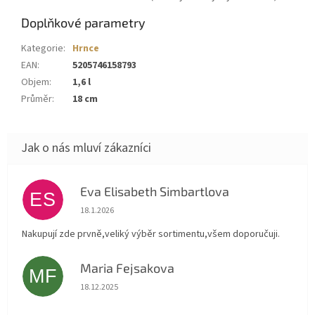
Doplňkové parametry
Kategorie
:
Hrnce
EAN
:
5205746158793
Objem
:
1,6 l
Průměr
:
18 cm
Eva Elisabeth Simbartlova
ES
Hodnocení obchodu je 5 z 5 hvězdiček.
18.1.2026
Nakupují zde prvně,veliký výběr sortimentu,všem doporučuji.
Maria Fejsakova
MF
Hodnocení obchodu je 5 z 5 hvězdiček.
18.12.2025