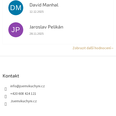
David Manhal
DM
Hodnocení obchodu je 5 z 5 hvězdiček.
12.12.2025
Jaroslav Pelikán
JP
Hodnocení obchodu je 5 z 5 hvězdiček.
28.11.2025
Zobrazit další hodnocení
Z
á
p
a
Kontakt
t
info
@
jsemvkuchyni.cz
í
+420 608 424 121
Jsemvkuchyni.cz