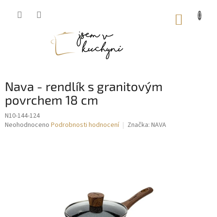
Přejít
na
NÁKUP
obsah
KOŠÍK
Nava - rendlík s granitovým
povrchem 18 cm
N10-144-124
Průměrné
Neohodnoceno
Podrobnosti hodnocení
Značka:
NAVA
hodnocení
produktu
je
0,0
z
5
hvězdiček.