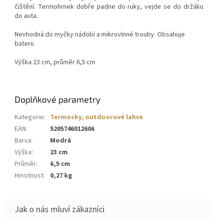
čištění. Termohrnek dobře padne do ruky, vejde se do držáku
do auta.
Nevhodná do myčky nádobí a mikrovlnné trouby. Obsahuje
baterii.
Výška 23 cm, průměr 6,5 cm
Doplňkové parametry
Kategorie
:
Termosky, outdoorové lahve
EAN
:
5205746012606
Barva
:
Modrá
Výška
:
23 cm
Průměr
:
6,5 cm
Hmotnost
:
0,27 kg