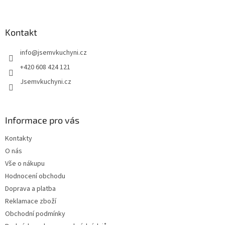
á
p
a
Kontakt
t
info
@
jsemvkuchyni.cz
í
+420 608 424 121
Jsemvkuchyni.cz
Informace pro vás
Kontakty
O nás
Vše o nákupu
Hodnocení obchodu
Doprava a platba
Reklamace zboží
Obchodní podmínky