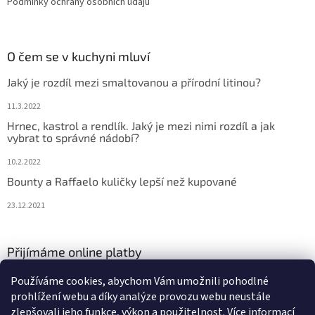
Podmínky ochrany osobních údajů
O čem se v kuchyni mluví
Jaký je rozdíl mezi smaltovanou a přírodní litinou?
11.3.2022
Hrnec, kastrol a rendlík. Jaký je mezi nimi rozdíl a jak
vybrat to správné nádobí?
10.2.2022
Bounty a Raffaelo kuličky lepší než kupované
23.12.2021
Přijímáme online platby
Používáme cookies, abychom Vám umožnili pohodlné
prohlížení webu a díky analýze provozu webu neustále
zlepšovali jeho funkce, výkon a použitelnost.
Více informací