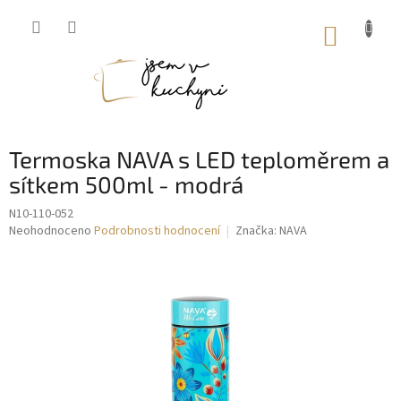
Přejít
na
NÁKUP
obsah
KOŠÍK
Termoska NAVA s LED teploměrem a
sítkem 500ml - modrá
N10-110-052
Průměrné
Neohodnoceno
Podrobnosti hodnocení
Značka:
NAVA
hodnocení
produktu
je
0,0
z
5
hvězdiček.