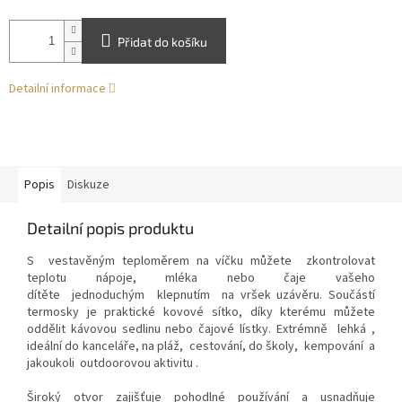
Přidat do košíku
Detailní informace
Popis
Diskuze
Detailní popis produktu
S
vestavěným teploměrem
na víčku můžete
zkontrolovat
teplotu nápoje, mléka nebo čaje vašeho
dítěte
jednoduchým
klepnutím
na vršek uzávěru.
Součástí
termosky je praktické kovové sítko, díky kterému můžete
oddělit kávovou sedlinu nebo čajové lístky.
Extrémně
lehká
,
ideální do
kanceláře
, na
pláž
,
cestování
, do
školy
,
kempování
a
jakoukoli
outdoorovou aktivitu
.
Široký otvor zajišťuje pohodlné používání a usnadňuje