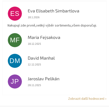
Eva Elisabeth Simbartlova
ES
Hodnocení obchodu je 5 z 5 hvězdiček.
18.1.2026
Nakupují zde prvně,veliký výběr sortimentu,všem doporučuji.
Maria Fejsakova
MF
Hodnocení obchodu je 5 z 5 hvězdiček.
18.12.2025
David Manhal
DM
Hodnocení obchodu je 5 z 5 hvězdiček.
12.12.2025
Jaroslav Pelikán
JP
Hodnocení obchodu je 5 z 5 hvězdiček.
28.11.2025
Zobrazit další hodnocení
Z