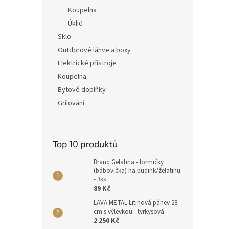
Koupelna
Úklid
Sklo
Outdorové láhve a boxy
Elektrické přístroje
Koupelna
Bytové doplňky
Grilování
Top 10 produktů
Branq Gelatina - formičky
(bábovička) na pudink/želatinu
- 3ks
89 Kč
LAVA METAL Litinová pánev 28
cm s výlevkou - tyrkysová
2 250 Kč