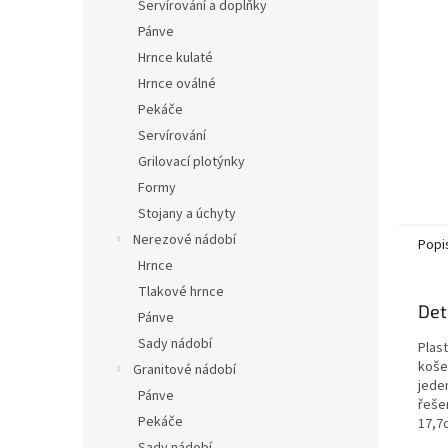
n
Servírování a doplňky
e
Pánve
l
Hrnce kulaté
Hrnce oválné
Pekáče
Servírování
Grilovací plotýnky
Formy
Stojany a úchyty
Nerezové nádobí
Popi
Hrnce
Tlakové hrnce
Det
Pánve
Sady nádobí
Plas
koše
Granitové nádobí
jede
Pánve
řeše
Pekáče
17,7c