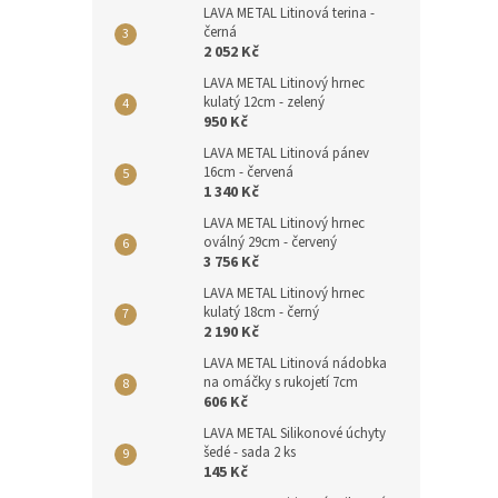
LAVA METAL Litinová terina -
černá
2 052 Kč
LAVA METAL Litinový hrnec
kulatý 12cm - zelený
950 Kč
LAVA METAL Litinová pánev
16cm - červená
1 340 Kč
LAVA METAL Litinový hrnec
oválný 29cm - červený
3 756 Kč
LAVA METAL Litinový hrnec
kulatý 18cm - černý
2 190 Kč
LAVA METAL Litinová nádobka
na omáčky s rukojetí 7cm
606 Kč
LAVA METAL Silikonové úchyty
šedé - sada 2 ks
145 Kč