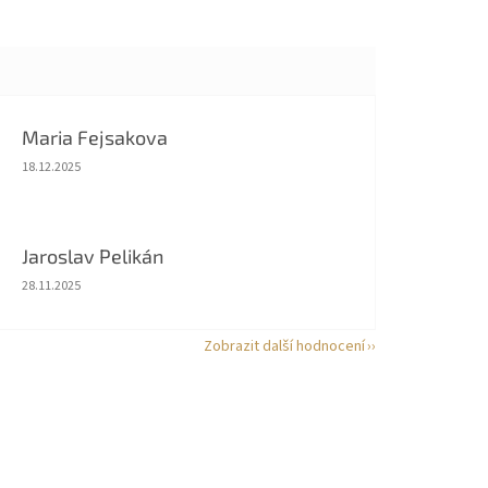
Maria Fejsakova
Hodnocení obchodu je 5 z 5 hvězdiček.
18.12.2025
Jaroslav Pelikán
Hodnocení obchodu je 5 z 5 hvězdiček.
28.11.2025
Zobrazit další hodnocení