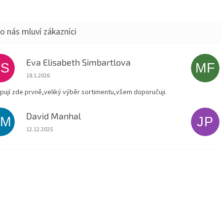
Eva Elisabeth Simbartlova
ES
MF
Hodnocení obchodu je 5 z 5 hvězdiček.
18.1.2026
pují zde prvně,veliký výběr sortimentu,všem doporučuji.
David Manhal
DM
JP
Hodnocení obchodu je 5 z 5 hvězdiček.
12.12.2025