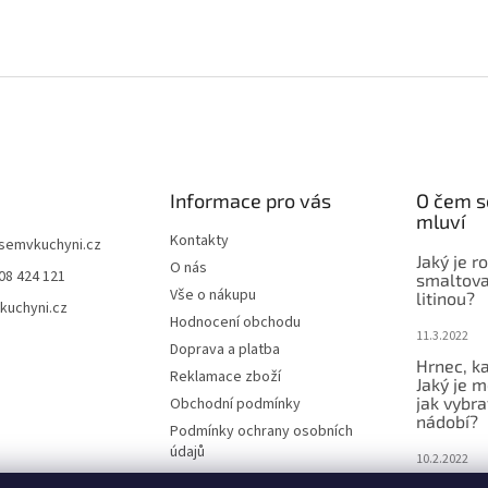
Informace pro vás
O čem s
mluví
Kontakty
jsemvkuchyni.cz
Jaký je r
O nás
08 424 121
smaltova
Vše o nákupu
litinou?
kuchyni.cz
Hodnocení obchodu
11.3.2022
Doprava a platba
Hrnec, ka
Reklamace zboží
Jaký je m
jak vybra
Obchodní podmínky
nádobí?
Podmínky ochrany osobních
údajů
10.2.2022