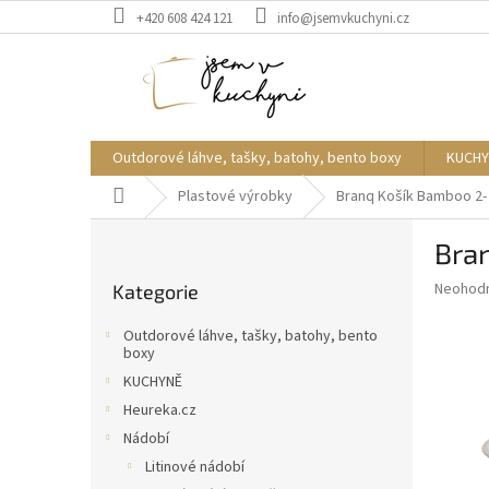
Přejít
+420 608 424 121
info@jsemvkuchyni.cz
na
obsah
Outdorové láhve, tašky, batohy, bento boxy
KUCHY
Domů
Plastové výrobky
Branq Košík Bamboo 2- 
P
Bran
o
Přeskočit
s
Průměr
Neohod
Kategorie
kategorie
t
hodnoce
r
produkt
Outdorové láhve, tašky, batohy, bento
a
je
boxy
0,0
n
KUCHYNĚ
z
n
Heureka.cz
5
í
hvězdič
Nádobí
p
Litinové nádobí
a