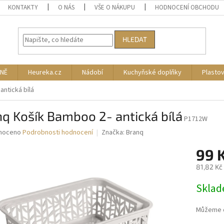
KONTAKTY
O NÁS
VŠE O NÁKUPU
HODNOCENÍ OBCHODU
HLEDAT
NĚ
Heureka.cz
Nádobí
Kuchyňské doplňky
Plasto
antická bílá
q Košík Bamboo 2- antická bílá
P1712W
né
noceno
Podrobnosti hodnocení
Značka:
Branq
ní
99 
u
81,82 Kč
Měrná
Skla
cena:
ek.
Můžeme d