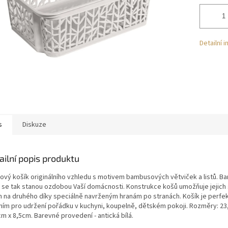
Detailní 
s
Diskuze
ailní popis produktu
tový košík originálního vzhledu s motivem bambusových větviček a listů. 
 se tak stanou ozdobou Vaší domácnosti. Konstrukce košů umožňuje jejich
n na druhého díky speciálně navrženým hranám po stranách. Košík je perfe
ním pro udržení pořádku v kuchyni, koupelně, dětském pokoji. Rozměry: 23
m x 8,5cm. Barevné provedení - antická bílá.