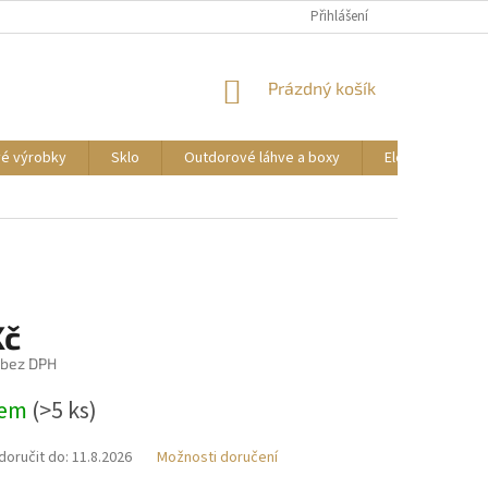
DOPRAVA A PLATBA
REKLAMACE ZBOŽÍ
Přihlášení
OBCHODNÍ PODMÍNKY
NÁKUPNÍ
Prázdný košík
KOŠÍK
vé výrobky
Sklo
Outdorové láhve a boxy
Elektrické příst
Kč
 bez DPH
dem
(>5 ks)
oručit do:
11.8.2026
Možnosti doručení