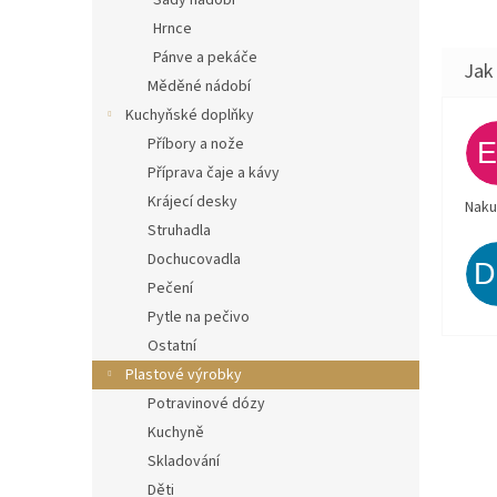
Sady nádobí
Hrnce
Pánve a pekáče
Měděné nádobí
Kuchyňské doplňky
Příbory a nože
Příprava čaje a kávy
Krájecí desky
Naku
Struhadla
Dochucovadla
Pečení
Pytle na pečivo
Ostatní
Plastové výrobky
Potravinové dózy
Kuchyně
Skladování
Děti