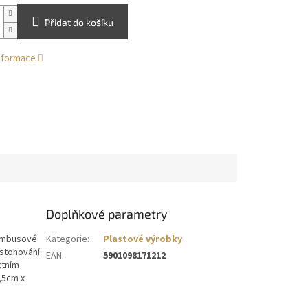
Přidat do košíku
informace
Doplňkové parametry
Bambusové
Kategorie
:
Plastové výrobky
 stohování
EAN
:
5901098171212
ktním
,5cm x