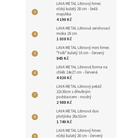
LAVA METAL Litinový hrnec
nízký kulatý 28 cm - šedá
majolika
4 190 Kč
LAVA METAL Litinová servírovací
miska 18 cm
1 038 Kč
LAVA METAL Litinový mini hrnec
"Folk" kulatý 10 cm - červený
845 Kč
LAVA METAL Litinová forma na
chléb 24x27 cm - červená
4 020 Kč
LAVA METAL Litinový pekáč
22x30cm s dřevěným
podstavcem - modrý
2 988 Kč
LAVA METAL Litinová duo
plotýnka 26x32cm
1 740 Kč
LAVA METAL Litinový hrnec
nízký kulatý 28 cm - červený