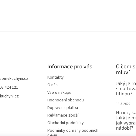
Informace pro vás
O čem s
mluví
Kontakty
jsemvkuchyni.cz
Jaký je r
O nás
08 424 121
smaltova
Vše o nákupu
litinou?
kuchyni.cz
Hodnocení obchodu
11.3.2022
Doprava a platba
Hrnec, ka
Reklamace zboží
Jaký je m
jak vybra
Obchodní podmínky
nádobí?
Podmínky ochrany osobních