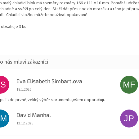
o malý chladicí blok má rozměry rozměry 166 x 111 x 10 mm. Pomáhá udržet
 chladné a svěží po celý den. Stačí dát přes noc do mrazáku a ráno je připra
ití. Chladící vložku můžete používat opakovaně.
 obsahuje 3 ks
Eva Elisabeth Simbartlova
ES
MF
Hodnocení obchodu je 5 z 5 hvězdiček.
18.1.2026
pují zde prvně,veliký výběr sortimentu,všem doporučuji.
David Manhal
DM
JP
Hodnocení obchodu je 5 z 5 hvězdiček.
12.12.2025