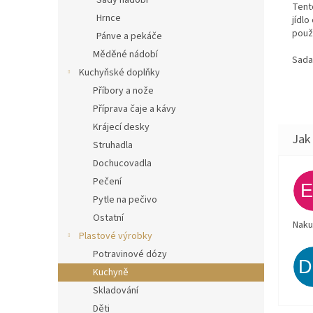
Sady nádobí
Tent
Hrnce
jídlo
použ
Pánve a pekáče
Měděné nádobí
Sada
Kuchyňské doplňky
Příbory a nože
Příprava čaje a kávy
Krájecí desky
Struhadla
Dochucovadla
Pečení
Pytle na pečivo
Ostatní
Naku
Plastové výrobky
Potravinové dózy
Kuchyně
Skladování
Děti