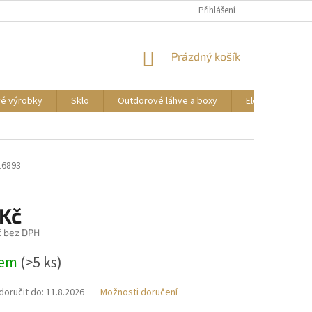
DOPRAVA A PLATBA
REKLAMACE ZBOŽÍ
Přihlášení
OBCHODNÍ PODMÍNKY
NÁKUPNÍ
Prázdný košík
KOŠÍK
vé výrobky
Sklo
Outdorové láhve a boxy
Elektrické příst
16893
 Kč
č bez DPH
dem
(>5 ks)
oručit do:
11.8.2026
Možnosti doručení