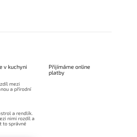
e v kuchyni
Přijímáme online
platby
ozdíl mezi
nou a přírodní
strol a rendlík.
ezi nimi rozdíl a
t to správné