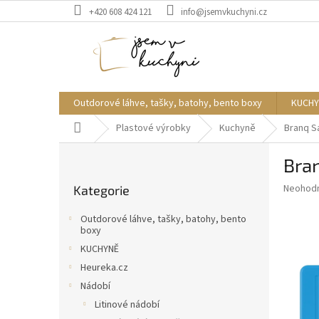
Přejít
+420 608 424 121
info@jsemvkuchyni.cz
na
obsah
Outdorové láhve, tašky, batohy, bento boxy
KUCHY
Domů
Plastové výrobky
Kuchyně
Branq Sa
P
Bran
o
Přeskočit
s
Průměr
Neohod
Kategorie
kategorie
t
hodnoce
r
produkt
Outdorové láhve, tašky, batohy, bento
a
je
boxy
0,0
n
KUCHYNĚ
z
n
Heureka.cz
5
í
hvězdič
Nádobí
p
Litinové nádobí
a