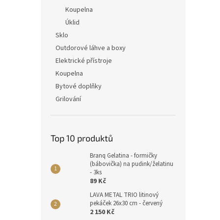
Koupelna
Úklid
Sklo
Outdorové láhve a boxy
Elektrické přístroje
Koupelna
Bytové doplňky
Grilování
Top 10 produktů
Branq Gelatina - formičky
(bábovička) na pudink/želatinu
- 3ks
89 Kč
LAVA METAL TRIO litinový
pekáček 26x30 cm - červený
2 150 Kč