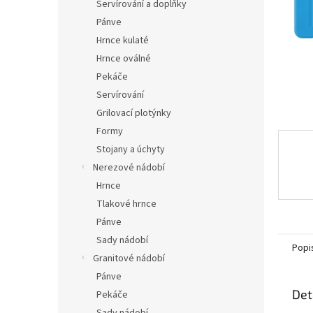
n
Servírování a doplňky
e
Pánve
l
Hrnce kulaté
Hrnce oválné
Pekáče
Servírování
Grilovací plotýnky
Formy
Stojany a úchyty
Nerezové nádobí
Hrnce
Tlakové hrnce
Pánve
Sady nádobí
Popi
Granitové nádobí
Pánve
Det
Pekáče