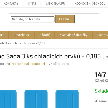
KONTAKTY
O NÁS
VŠE O NÁKUPU
HODNOCENÍ OBCHODU
HLEDAT
NĚ
Heureka.cz
Nádobí
Kuchyňské doplňky
Plasto
da 3 ks chladicích prvků - 0,185 l
q Sada 3 ks chladicích prvků - 0,185 l
P
né
noceno
Podrobnosti hodnocení
Značka:
Branq
ní
147
u
121,49 K
Měrná
Skla
cena:
ek.
Můžeme d