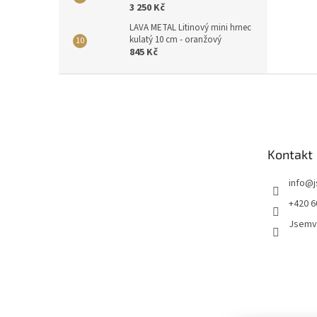
3 250 Kč
LAVA METAL Litinový mini hrnec
kulatý 10 cm - oranžový
845 Kč
Z
á
p
a
t
Kontakt
í
info
@
+420 6
Jsemv