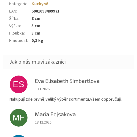
Kategorie
:
Kuchyně
EAN
:
5901098409971
Šířka
:
8 cm
Výška
:
3 cm
Hloubka
:
3 cm
Hmotnost
:
0,3 kg
Eva Elisabeth Simbartlova
ES
Hodnocení obchodu je 5 z 5 hvězdiček.
18.1.2026
Nakupují zde prvně,veliký výběr sortimentu,všem doporučuji.
Maria Fejsakova
MF
Hodnocení obchodu je 5 z 5 hvězdiček.
18.12.2025