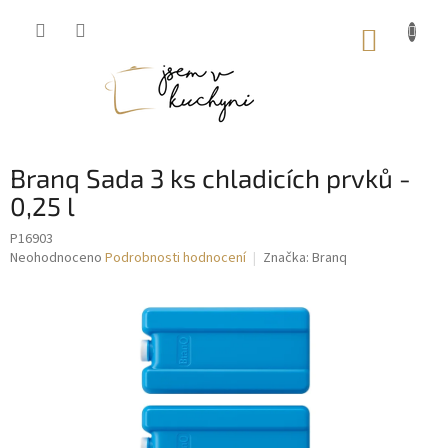
Přejít
na
NÁKUP
obsah
KOŠÍK
Branq Sada 3 ks chladicích prvků -
0,25 l
P16903
Průměrné
Neohodnoceno
Podrobnosti hodnocení
Značka:
Branq
hodnocení
produktu
je
0,0
z
5
hvězdiček.