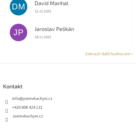
David Manhal
DM
Hodnocení obchodu je 5 z 5 hvězdiček.
12.12.2025
Jaroslav Pelikán
JP
Hodnocení obchodu je 5 z 5 hvězdiček.
28.11.2025
Zobrazit další hodnocení
Z
á
p
a
Kontakt
t
info
@
jsemvkuchyni.cz
í
+420 608 424 121
Jsemvkuchyni.cz